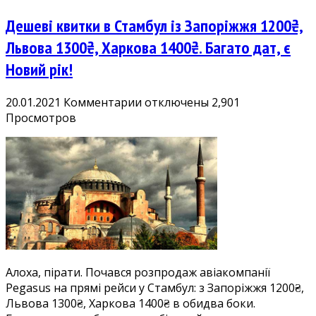
Дешеві квитки в Стамбул із Запоріжжя 1200₴,
Львова 1300₴, Харкова 1400₴. Багато дат, є
Новий рік!
к
20.01.2021
Комментарии
отключены
2,901
записи
Просмотров
Дешеві
квитки
в
Стамбул
із
Запоріжжя
1200₴,
Львова
1300₴,
Алоха, пірати. Почався розпродаж авіакомпанії
Харкова
Pegasus на прямі рейси у Стамбул: з Запоріжжя 1200₴,
1400₴.
Львова 1300₴, Харкова 1400₴ в обидва боки.
Багато