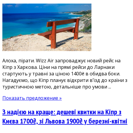
Харкову
приготуватися:
дешеві
квитки
на
Кіпр
1400₴
у
травні-
Алоха, пірати. Wizz Air запроваджує новий рейс на
червні
Кіпр з Харкова. Ціни на прямі рейси до Ларнаки
стартують у травні за ціною 1400₴ в обидва боки.
Нагадуємо, що Кіпр планує відкрити в’їзд до країни з
туристичною метою, детальніше про умови ...
Показать предложение »
З надією на краще: дешеві квитки на Кіпр з
Києва 1700₴, зі Львова 1900₴ у березні-квітні