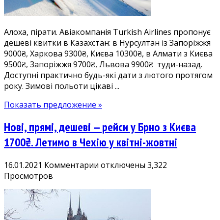
Султан
9000₴,
Алоха, пірати. Авіакомпанія Turkish Airlines пропонує
Алмати
дешеві квитки в Казахстан: в Нурсултан із Запоріжжя
9500₴.
9000₴, Харкова 9300₴, Києва 10300₴, в Алмати з Києва
Летимо
9500₴, Запоріжжя 9700₴, Львова 9900₴ туди-назад.
Turkish
Доступні практично будь-які дати з лютого протягом
Airlines
року. Зимові польоти цікаві ...
з
Києва,
Показать предложение »
Запоріжжя,
Львова,
Нові, прямі, дешеві — рейси у Брно з Києва
Харкова,
є
1700₴. Летимо в Чехію у квітні-жовтні
зима
та
к
16.01.2021
Комментарии
отключены
3,322
літо!
записи
Просмотров
Нові,
прямі,
дешеві
—