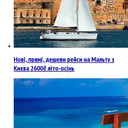
Нові, прямі, дешеви рейси на Мальту з
Києва 2600₴ літо-осінь