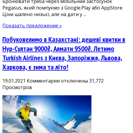
Бронювати треба через мобільний застосунок
дат,
Pegasus, який помпуємо з Google.Play або AppStore.
є
Ціни шалено низькі, але на дати у ...
Новий
рік!
Показать предложение »
Побуковелимо в Казахстані: дешеві квитки в
Нур-Султан 9000₴, Алмати 9500₴. Летимо
Turkish Airlines з Києва, Запоріжжя, Львова,
Харкова, є зима та літо!
к
19.01.2021
Комментарии
отключены
31,772
записи
Просмотров
Побуковелимо
в
Казахстані:
дешеві
квитки
в
Нур-