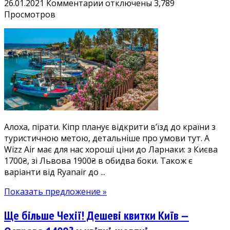
к
26.01.2021
Комментарии
отключены
3,789
записи
Просмотров
З
надією
на
краще:
дешеві
квитки
на
Кіпр
з
Алоха, пірати. Кіпр планує відкрити в’їзд до країни з
Києва
туристичною метою, детальніше про умови тут. А
1700₴,
Wizz Air має для нас хороші ціни до Ларнаки: з Києва
зі
1700₴, зі Львова 1900₴ в обидва боки. Також є
Львова
варіанти від Ryanair до ...
1900₴
у
Показать предложение »
березні-
квітні
Ще більше Чехії! Дешеві квитки Київ —