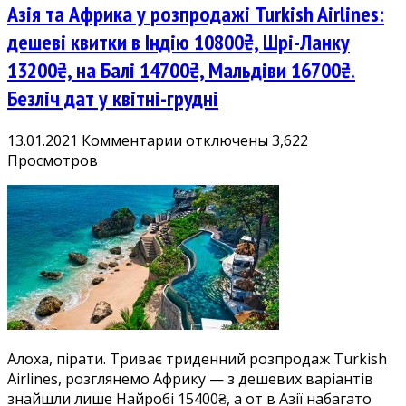
Азія та Африка у розпродажі Turkish Airlines:
дешеві квитки в Індію 10800₴, Шрі-Ланку
13200₴, на Балі 14700₴, Мальдіви 16700₴.
Безліч дат у квітні-грудні
к
13.01.2021
Комментарии
отключены
3,622
записи
Просмотров
Азія
та
Африка
у
розпродажі
Turkish
Airlines:
дешеві
квитки
Алоха, пірати. Триває триденний розпродаж Turkish
в
Airlines, розглянемо Африку — з дешевих варіантів
Індію
знайшли лише Найробі 15400₴, а от в Азії набагато
10800₴,