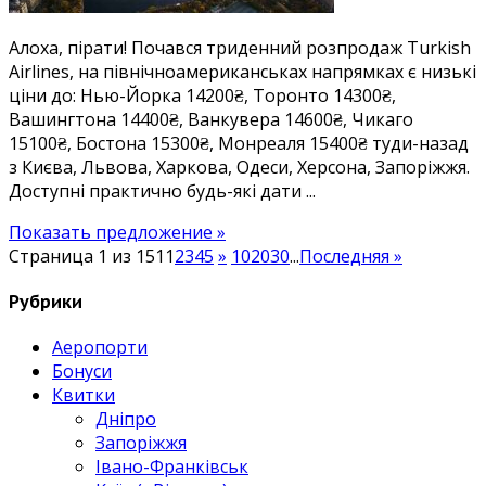
в
Алоха, пірати! Почався триденний розпродаж Turkish
США
Airlines, на північноамериканськах напрямках є низькі
14200₴,
ціни до: Нью-Йорка 14200₴, Торонто 14300₴,
Канаду
Вашингтона 14400₴, Ванкувера 14600₴, Чикаго
14300₴.
15100₴, Бостона 15300₴, Монреаля 15400₴ туди-назад
Безліч
з Києва, Львова, Харкова, Одеси, Херсона, Запоріжжя.
дат
Доступні практично будь-які дати ...
у
квітні-
Показать предложение »
грудні
Страница 1 из 151
1
2
3
4
5
»
10
20
30
...
Последняя »
Рубрики
Аеропорти
Бонуси
Квитки
Дніпро
Запоріжжя
Івано-Франківськ