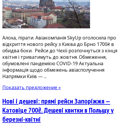
рейси
у
Брно
з
Києва
Алоха, пірати. Авіакомпанія SkyUp оголосила про
1700₴.
відкриття нового рейсу з Києва до Брно 1700₴ в
Летимо
обидва боки. Рейси до Чехії розпочнуться з кінця
в
квітня і триватимуть до жовтня. Обмеження,
Чехію
обумовлені пандемією COVID-19 Актуальна
у
інформація щодо обмежень авіасполучення
квітні-
Напрямки Київ — ...
жовтні
Показать предложение »
Нові і дешеві: прямі рейси Запоріжжя —
Катовіце 700₴. Дешеві квитки в Польщу у
березні-квітні