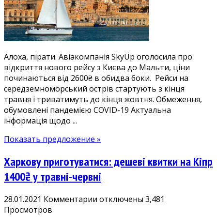
на
Мальту
з
Києва
2600₴
Алоха, пірати. Авіакомпанія SkyUp оголосила про
літо-
відкриття нового рейсу з Києва до Мальти, ціни
осінь
починаються від 2600₴ в обидва боки. Рейси на
середземноморський острів стартують з кінця
травня і триватимуть до кінця жовтня. Обмеження,
обумовлені пандемією COVID-19 Актуальна
інформація щодо ...
Показать предложение »
Харкову приготуватися: дешеві квитки на Кіпр
1400₴ у травні-червні
к
28.01.2021
Комментарии
отключены
3,481
записи
Просмотров