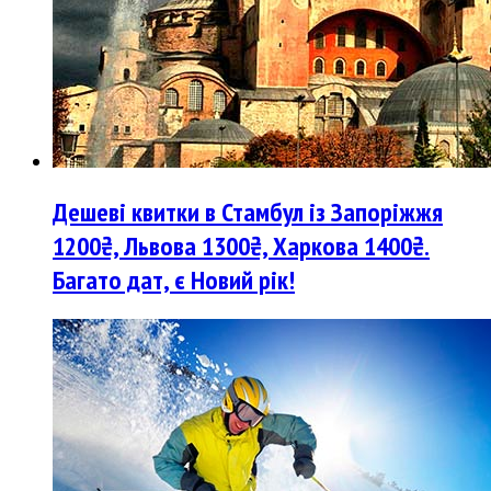
Дешеві квитки в Стамбул із Запоріжжя
1200₴, Львова 1300₴, Харкова 1400₴.
Багато дат, є Новий рік!