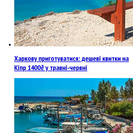
Харкову приготуватися: дешеві квитки на
Кіпр 1400₴ у травні-червні