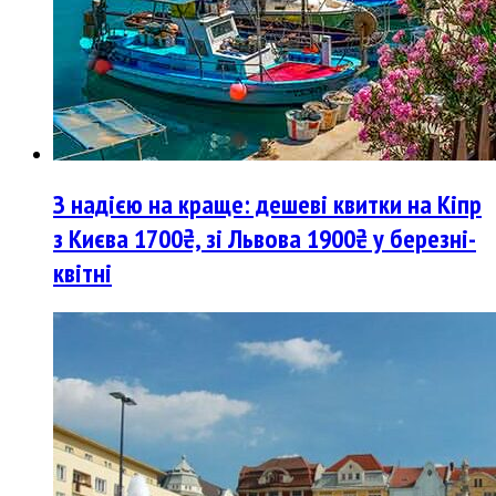
З надією на краще: дешеві квитки на Кіпр
з Києва 1700₴, зі Львова 1900₴ у березні-
квітні