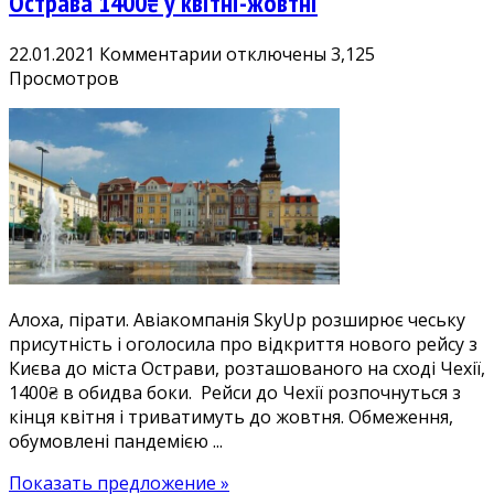
Острава 1400₴ у квітні-жовтні
к
22.01.2021
Комментарии
отключены
3,125
записи
Просмотров
Ще
більше
Чехії!
Дешеві
квитки
Київ
—
Острава
1400₴
Алоха, пірати. Авіакомпанія SkyUp розширює чеську
у
присутність і оголосила про відкриття нового рейсу з
квітні-
Києва до міста Острави, розташованого на сході Чехії,
жовтні
1400₴ в обидва боки. Рейси до Чехії розпочнуться з
кінця квітня і триватимуть до жовтня. Обмеження,
обумовлені пандемією ...
Показать предложение »