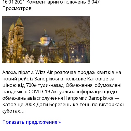
к
16.01.2021
Комментарии
отключены
3,047
записи
Просмотров
Нові
і
дешеві:
прямі
рейси
Запоріжжя
—
Катовіце
700₴.
Алоха, пірати. Wizz Air розпочав продаж квитків на
Дешеві
новий рейс із Запоріжжя в польське Катовіце за
квитки
ціною від 700₴ туди-назад. Обмеження, обумовлені
в
пандемією COVID-19 Актуальна інформація щодо
Польщу
обмежень авіасполучення Напрямки Запоріжжя —
у
Катовіце 700₴ Дати Березень-квітень по вівторках і
березні-
суботах. ...
квітні
Показать предложение »