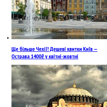
Ще більше Чехії! Дешеві квитки Київ —
Острава 1400₴ у квітні-жовтні