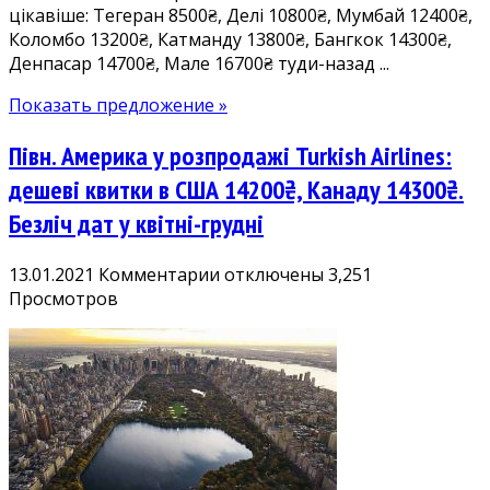
цікавіше: Тегеран 8500₴, Делі 10800₴, Мумбай 12400₴,
Шрі-
Коломбо 13200₴, Катманду 13800₴, Бангкок 14300₴,
Ланку
Денпасар 14700₴, Мале 16700₴ туди-назад ...
13200₴,
на
Показать предложение »
Балі
14700₴,
Півн. Америка у розпродажі Turkish Airlines:
Мальдіви
16700₴.
дешеві квитки в США 14200₴, Канаду 14300₴.
Безліч
Безліч дат у квітні-грудні
дат
у
к
13.01.2021
Комментарии
отключены
3,251
квітні-
записи
Просмотров
грудні
Півн.
Америка
у
розпродажі
Turkish
Airlines:
дешеві
квитки