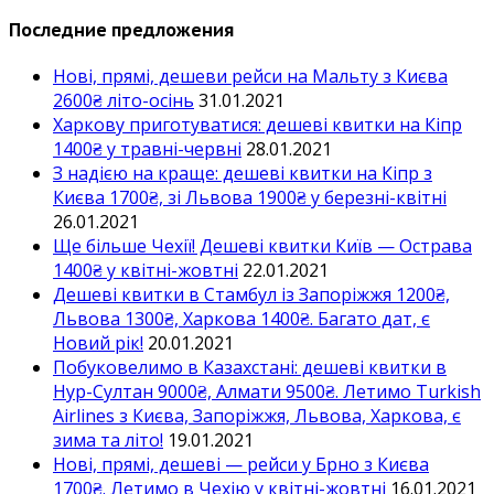
Последние предложения
Нові, прямі, дешеви рейси на Мальту з Києва
2600₴ літо-осінь
31.01.2021
Харкову приготуватися: дешеві квитки на Кіпр
1400₴ у травні-червні
28.01.2021
З надією на краще: дешеві квитки на Кіпр з
Києва 1700₴, зі Львова 1900₴ у березні-квітні
26.01.2021
Ще більше Чехії! Дешеві квитки Київ — Острава
1400₴ у квітні-жовтні
22.01.2021
Дешеві квитки в Стамбул із Запоріжжя 1200₴,
Львова 1300₴, Харкова 1400₴. Багато дат, є
Новий рік!
20.01.2021
Побуковелимо в Казахстані: дешеві квитки в
Нур-Султан 9000₴, Алмати 9500₴. Летимо Turkish
Airlines з Києва, Запоріжжя, Львова, Харкова, є
зима та літо!
19.01.2021
Нові, прямі, дешеві — рейси у Брно з Києва
1700₴. Летимо в Чехію у квітні-жовтні
16.01.2021