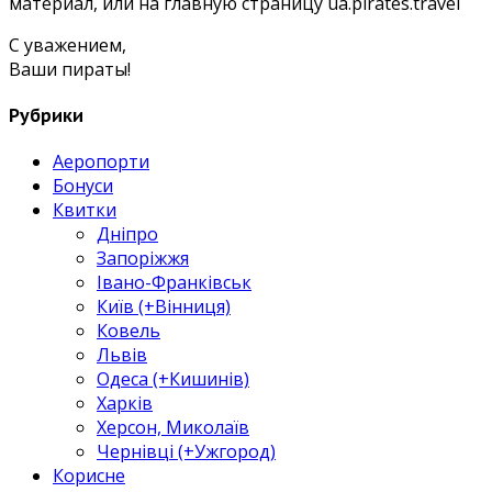
материал, или на главную страницу ua.pirates.travel
С уважением,
Ваши пираты!
Рубрики
Аеропорти
Бонуси
Квитки
Дніпро
Запоріжжя
Івано-Франківськ
Київ (+Вінниця)
Ковель
Львів
Одеса (+Кишинів)
Харків
Херсон, Миколаїв
Чернівці (+Ужгород)
Корисне