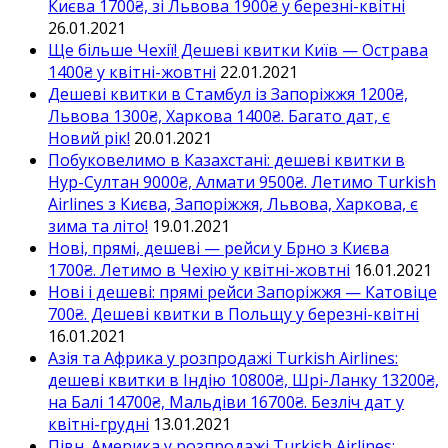
Києва 1700₴, зі Львова 1900₴ у березні-квітні
26.01.2021
Ще більше Чехії! Дешеві квитки Київ — Острава
1400₴ у квітні-жовтні
22.01.2021
Дешеві квитки в Стамбул із Запоріжжя 1200₴,
Львова 1300₴, Харкова 1400₴. Багато дат, є
Новий рік!
20.01.2021
Побуковелимо в Казахстані: дешеві квитки в
Нур-Султан 9000₴, Алмати 9500₴. Летимо Turkish
Airlines з Києва, Запоріжжя, Львова, Харкова, є
зима та літо!
19.01.2021
Нові, прямі, дешеві — рейси у Брно з Києва
1700₴. Летимо в Чехію у квітні-жовтні
16.01.2021
Нові і дешеві: прямі рейси Запоріжжя — Катовіце
700₴. Дешеві квитки в Польщу у березні-квітні
16.01.2021
Азія та Африка у розпродажі Turkish Airlines:
дешеві квитки в Індію 10800₴, Шрі-Ланку 13200₴,
на Балі 14700₴, Мальдіви 16700₴. Безліч дат у
квітні-грудні
13.01.2021
Півн. Америка у розпродажі Turkish Airlines: