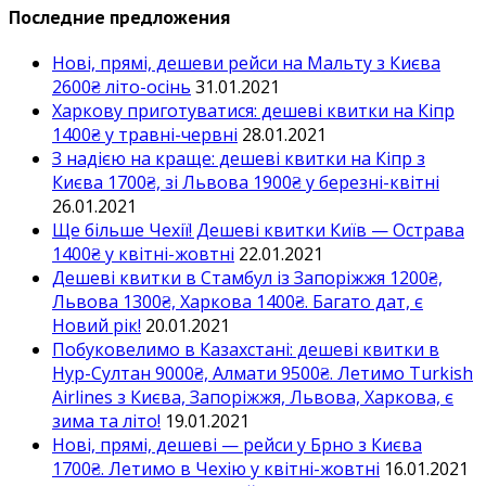
Последние предложения
Нові, прямі, дешеви рейси на Мальту з Києва
2600₴ літо-осінь
31.01.2021
Харкову приготуватися: дешеві квитки на Кіпр
1400₴ у травні-червні
28.01.2021
З надією на краще: дешеві квитки на Кіпр з
Києва 1700₴, зі Львова 1900₴ у березні-квітні
26.01.2021
Ще більше Чехії! Дешеві квитки Київ — Острава
1400₴ у квітні-жовтні
22.01.2021
Дешеві квитки в Стамбул із Запоріжжя 1200₴,
Львова 1300₴, Харкова 1400₴. Багато дат, є
Новий рік!
20.01.2021
Побуковелимо в Казахстані: дешеві квитки в
Нур-Султан 9000₴, Алмати 9500₴. Летимо Turkish
Airlines з Києва, Запоріжжя, Львова, Харкова, є
зима та літо!
19.01.2021
Нові, прямі, дешеві — рейси у Брно з Києва
1700₴. Летимо в Чехію у квітні-жовтні
16.01.2021