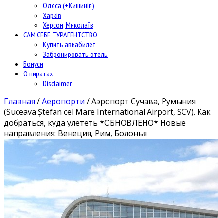
Одеса (+Кишинів)
Харків
Херсон, Миколаїв
САМ СЕБЕ ТУРАГЕНТСТВО
Купить авиабилет
Забронировать отель
Бонуси
О пиратах
Disclaimer
Главная
/
Аеропорти
/
Аэропорт Сучава, Румыния
(Suceava Ștefan cel Mare International Airport, SCV). Как
добраться, куда улететь *ОБНОВЛЕНО* Новые
направления: Венеция, Рим, Болонья