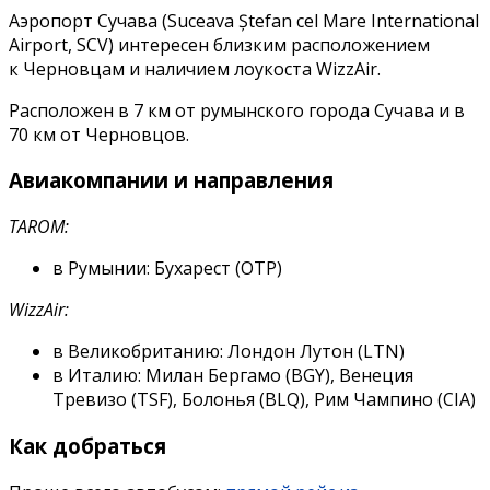
Румыния
Аэропорт Сучава (Suceava Ștefan cel Mare International
(Suceava
Airport, SCV) интересен близким расположением
Ștefan
к Черновцам и наличием лоукоста WizzAir.
cel
Mare
Расположен в 7 км от румынского города Сучава и в
International
70 км от Черновцов.
Airport,
SCV).
Авиакомпании и направления
Как
добраться,
TAROM:
куда
в Румынии: Бухарест (OTP)
улететь
*ОБНОВЛЕНО*
WizzAir:
Новые
направления:
в Великобританию: Лондон Лутон (LTN)
Венеция,
в Италию: Милан Бергамо (BGY), Венеция
Рим,
Тревизо (TSF), Болонья (BLQ), Рим Чампино (CIA)
Болонья
Как добраться