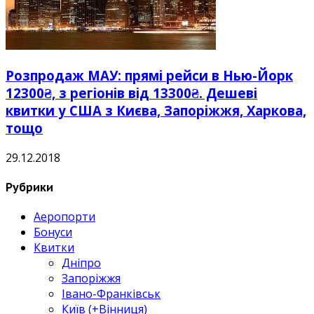
Розпродаж МАУ: прямі рейси в Нью-Йорк
12300₴, з регіонів від 13300₴. Дешеві
квитки у США з Києва, Запоріжжя, Харкова,
тощо
29.12.2018
Рубрики
Аеропорти
Бонуси
Квитки
Дніпро
Запоріжжя
Івано-Франківськ
Київ (+Вінниця)