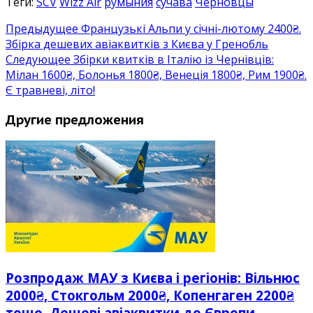
Теги:
SCV
Wizz Air
румыния
сучава
Черновцы
Предыдущее
Французькі Альпи у січні-лютому 2400₴.
Збірка дешевих авіаквитків з Києва у Гренобль
Следующее
Збірки квитків в Італію із Чернівців:
Мілан 1600₴, Болонья 1800₴, Венеція 1800₴, Рим 1900₴.
Є травневі, літо!
Другие предложения
Розпродаж МАУ з Києва і регіонів: Вільнюс
2000₴, Стокгольм 2000₴, Копенгаген 2200₴
тощо. Дешеві авіаквитки до Європи