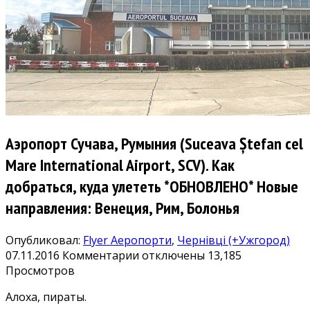
Аэропорт Сучава, Румыния (Suceava Ștefan cel
Mare International Airport, SCV). Как
добраться, куда улететь *ОБНОВЛЕНО* Новые
направления: Венеция, Рим, Болонья
Опубликовал:
Flyer
Аеропорти
,
Чернівці (+Ужгород)
к
07.11.2016
Комментарии
отключены
13,185
записи
Просмотров
Аэропорт
Алоха, пираты.
Сучава,