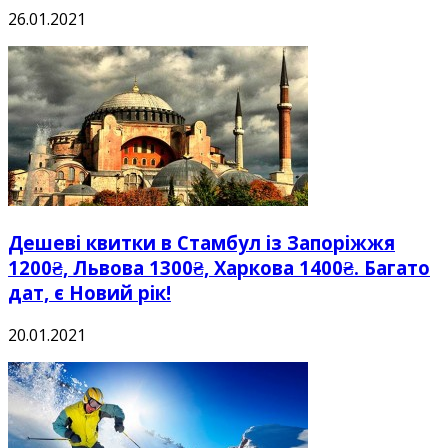
26.01.2021
Дешеві квитки в Стамбул із Запоріжжя
1200₴, Львова 1300₴, Харкова 1400₴. Багато
дат, є Новий рік!
20.01.2021