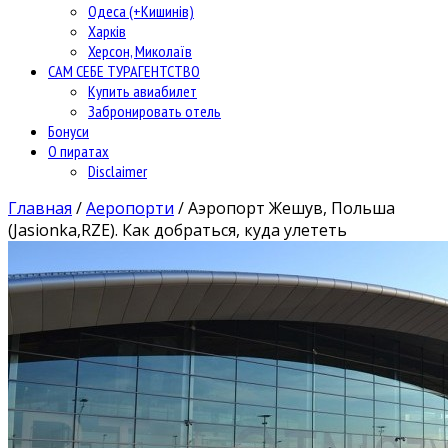
Одеса (+Кишинів)
Харків
Херсон, Миколаїв
САМ СЕБЕ ТУРАГЕНТСТВО
Купить авиабилет
Забронировать отель
Бонуси
О пиратах
Disclaimer
Главная
/
Аеропорти
/
Аэропорт Жешув, Польша
(Jasionka,RZE). Как добраться, куда улететь