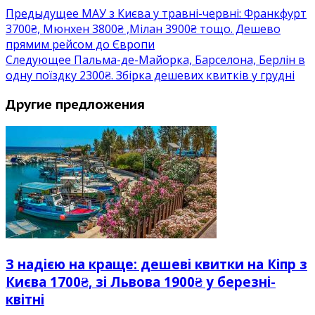
Предыдущее
МАУ з Києва у травні-червні: Франкфурт
3700₴, Мюнхен 3800₴ ,Мілан 3900₴ тощо. Дешево
прямим рейсом до Європи
Следующее
Пальма-де-Майорка, Барселона, Берлін в
одну поїздку 2300₴. Збірка дешевих квитків у грудні
Другие предложения
З надією на краще: дешеві квитки на Кіпр з
Києва 1700₴, зі Львова 1900₴ у березні-
квітні