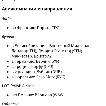
улететь
Авиакомпании и направления
Adria:
во Францию: Париж (CDG)
Ryanair:
в Великобританию: Восточный Мидландс,
Лондон(LTN), Лондон Станстед (STN)
Манчестер, Бристоль
в Германию: Берлин (SXF)
в Грецию: Корфу (CFU)
в Ирландию: Дублин (DUB)
в Норвегию: Осло Мосс (RYG)
LOT Polish Airlines
по Польше
:
Варшава (WAW)
Lufthansa: