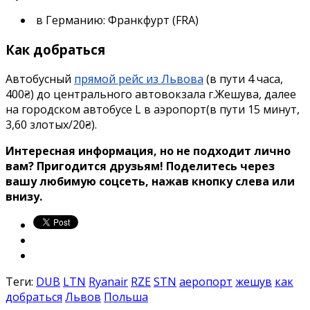
в Германию: Франкфурт (FRA)
Как добраться
Автобусный
прямой рейс из Львова
(в пути 4 часа,
400₴) до центрального автовокзала г.Жешува, далее
на городском автобусе L в аэропорт(в пути 15 минут,
3,60 злотых/20₴)
.
Интересная информация, но не подходит лично
вам? Пригодится друзьям! Поделитесь через
вашу любимую соцсеть, нажав кнопку слева или
внизу.
Теги:
DUB
LTN
Ryanair
RZE
STN
аеропорт
жешув
как
добраться
Львов
Польша