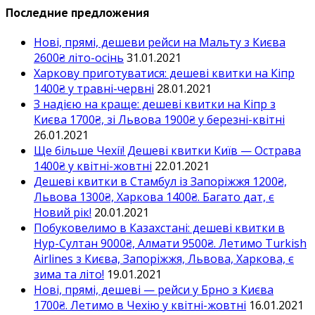
Последние предложения
Нові, прямі, дешеви рейси на Мальту з Києва
2600₴ літо-осінь
31.01.2021
Харкову приготуватися: дешеві квитки на Кіпр
1400₴ у травні-червні
28.01.2021
З надією на краще: дешеві квитки на Кіпр з
Києва 1700₴, зі Львова 1900₴ у березні-квітні
26.01.2021
Ще більше Чехії! Дешеві квитки Київ — Острава
1400₴ у квітні-жовтні
22.01.2021
Дешеві квитки в Стамбул із Запоріжжя 1200₴,
Львова 1300₴, Харкова 1400₴. Багато дат, є
Новий рік!
20.01.2021
Побуковелимо в Казахстані: дешеві квитки в
Нур-Султан 9000₴, Алмати 9500₴. Летимо Turkish
Airlines з Києва, Запоріжжя, Львова, Харкова, є
зима та літо!
19.01.2021
Нові, прямі, дешеві — рейси у Брно з Києва
1700₴. Летимо в Чехію у квітні-жовтні
16.01.2021