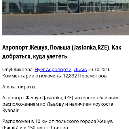
Аэропорт Жешув, Польша (Jasionka,RZE). Как
добраться, куда улететь
Опубликовал:
Flyer
Аеропорти
,
Львів
23.10.2016
к
Комментарии
отключены
12,832 Просмотров
записи
Алоха, пираты.
Аэропорт
Жешув,
Аэропорт Жешув (Jasionka,RZE) интересен близким
Польша
расположением ко Львову и наличием лоукоста
(Jasionka,RZE).
Ryanair.
Как
добраться,
Расположен в 10 км от польского города Жешув
куда
(Ряшів) и в 150 км от Львова.