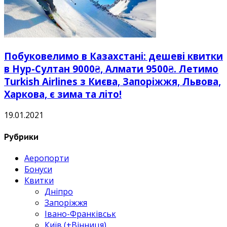
Побуковелимо в Казахстані: дешеві квитки
в Нур-Султан 9000₴, Алмати 9500₴. Летимо
Turkish Airlines з Києва, Запоріжжя, Львова,
Харкова, є зима та літо!
19.01.2021
Рубрики
Аеропорти
Бонуси
Квитки
Дніпро
Запоріжжя
Івано-Франківськ
Київ (+Вінниця)