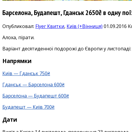
Барселона, Будапешт, Гданськ 2650₴ в одну пої
Опубликовал:
Flyer
Квитки
,
Київ (+Вінниця)
01.09.2016
К
Алоха, пірати.
Варіант десятиденної подорожі до Європи у листопаді: 
Напрямки
Київ — Гданськ 750₴
Гданськ — Барселона 600₴
Барселона — Будапешт 600₴
Будапешт — Київ 700₴
Дати
Виліт з Києва 14 листопада, повернення 23 листопада.