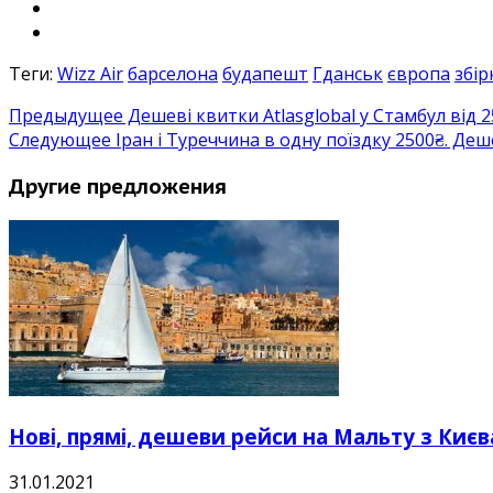
Теги:
Wizz Air
барселона
будапешт
Гданськ
європа
збір
Предыдущее
Дешеві квитки Atlasglobal у Стамбул від 25
Следующее
Іран і Туреччина в одну поїздку 2500₴. Деш
Другие предложения
Нові, прямі, дешеви рейси на Мальту з Києва
31.01.2021