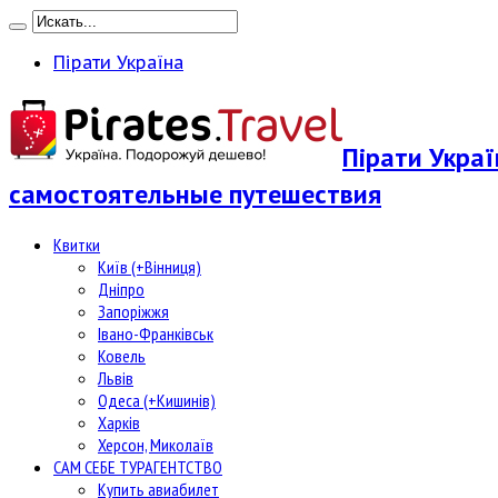
Пірати Україна
Пірати Укра
самостоятельные путешествия
Квитки
Київ (+Вінниця)
Дніпро
Запоріжжя
Івано-Франківськ
Ковель
Львів
Одеса (+Кишинів)
Харків
Херсон, Миколаїв
САМ СЕБЕ ТУРАГЕНТСТВО
Купить авиабилет