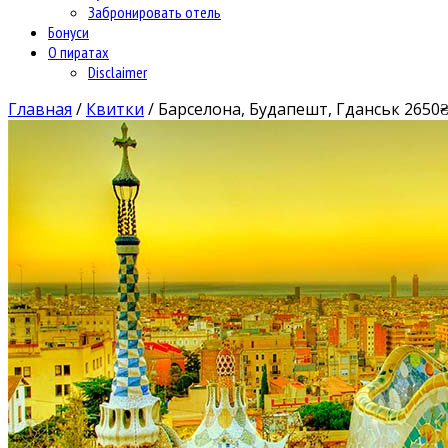
Забронировать отель
Бонуси
О пиратах
Disclaimer
Главная
/
Квитки
/
Барселона, Будапешт, Гданськ 2650₴