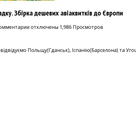
здку. Збірка дешевих авіаквитків до Європи
к
омментарии
отключены
1,986 Просмотров
записи
Барселона,
Будапешт,
відвідуємо Польщу(Гданськ), Іспанію(Барселона) та Угощ
Гданськ
2650₴
в
одну
поїздку.
Збірка
дешевих
авіаквитків
до
Європи