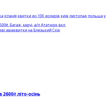
ка
іспанія
квитки до 100 доларів
київ
листопад
польща
у
00₴. Багаж, харчі, а/п Ататюрк вкл.
еві авіаквитки на Близький Схід
 2600₴ літо-осінь