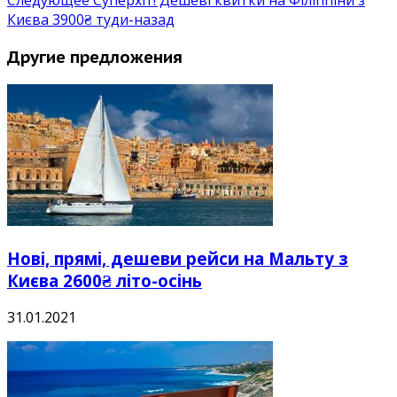
Следующее
Суперхіт! Дешеві квитки на Філіппіни з
Києва 3900₴ туди-назад
Другие предложения
Нові, прямі, дешеви рейси на Мальту з
Києва 2600₴ літо-осінь
31.01.2021