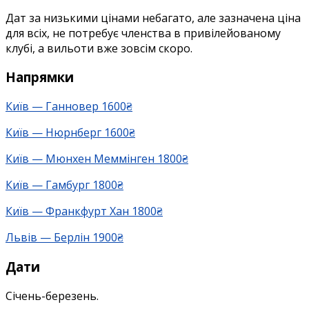
Німеччини:
Дат за низькими цінами небагато, але зазначена ціна
Ганновер
для всіх, не потребує членства в привілейованому
1600₴,
клубі, а вильоти вже зовсім скоро.
Мюнхен
1800₴,
Напрямки
Франкфурт
1800,
Київ — Ганновер 1600₴
Берлін
Київ — Нюрнберг 1600₴
1900₴
тощо
Київ — Мюнхен Меммінген 1800₴
Київ — Гамбург 1800₴
Київ — Франкфурт Хан 1800₴
Львів — Берлін 1900₴
Дати
Січень-березень.