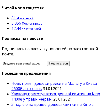
Читай нас в соцсетях
81
Читателей
3,056
Поклонников
12,447
Читателей
Подписка на новости
Подпишись на рассылку новостей по электронной
почте.
Последние предложения
Нові, прямі, дешеви рейси на Мальту з Києва
2600₴ літо-осінь
31.01.2021
Харкову приготуватися: дешеві квитки на Кіпр
1400₴ у травні-червні
28.01.2021
З надією на краще: дешеві квитки на Кіпр з