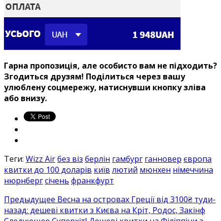
Гарна пропозиція, але особисто вам не підходить?
Згодиться друзям! Поділиться через вашу
улюблену соцмережу, натиснувши кнопку зліва
або внизу.
Теги:
Wizz Air
без віз
берлін
гамбург
ганновер
європа
квитки до 100 доларів
київ
лютий
мюнхен
німеччина
нюрнберг
січень
франкфурт
Предыдущее
Весна на островах Греції від 3100₴ туди-
назад: дешеві квитки з Києва на Кріт, Родос, Закінф