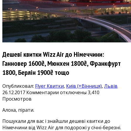
Дешеві квитки Wizz Air до Німеччини:
Ганновер 1600₴, Мюнхен 1800₴, Франкфурт
1800, Берлін 1900₴ тощо
Опубликовал:
Flyer
Квитки
,
Київ (+Вінниця)
,
Львів
к
26.12.2017
Комментарии
отключены
3,410
записи
Просмотров
Дешеві
Алоха, пірати.
квитки
Wizz
Пошукали для вас і знайшли дешеві квитки до
Air
Німеччини від Wizz Air для подорожі у січні-березні.
до