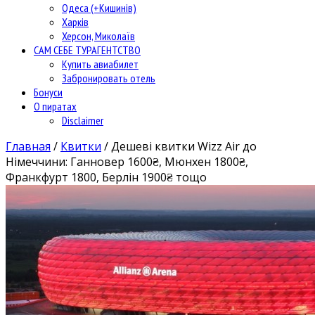
Одеса (+Кишинів)
Харків
Херсон, Миколаїв
САМ СЕБЕ ТУРАГЕНТСТВО
Купить авиабилет
Забронировать отель
Бонуси
О пиратах
Disclaimer
Главная
/
Квитки
/
Дешеві квитки Wizz Air до
Німеччини: Ганновер 1600₴, Мюнхен 1800₴,
Франкфурт 1800, Берлін 1900₴ тощо