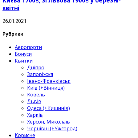
Києва 1700₴, зі Львова 1900₴ у березні-
квітні
26.01.2021
Рубрики
Аеропорти
Бонуси
Квитки
Дніпро
Запоріжжя
Івано-Франківськ
Київ (+Вінниця)
Ковель
Львів
Одеса (+Кишинів)
Харків
Херсон, Миколаїв
Чернівці (+Ужгород)
Корисне