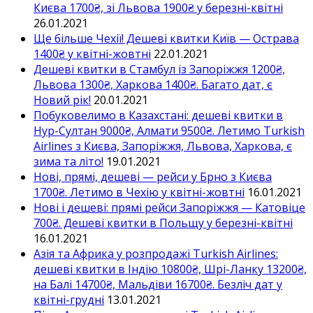
Києва 1700₴, зі Львова 1900₴ у березні-квітні
26.01.2021
Ще більше Чехії! Дешеві квитки Київ — Острава
1400₴ у квітні-жовтні
22.01.2021
Дешеві квитки в Стамбул із Запоріжжя 1200₴,
Львова 1300₴, Харкова 1400₴. Багато дат, є
Новий рік!
20.01.2021
Побуковелимо в Казахстані: дешеві квитки в
Нур-Султан 9000₴, Алмати 9500₴. Летимо Turkish
Airlines з Києва, Запоріжжя, Львова, Харкова, є
зима та літо!
19.01.2021
Нові, прямі, дешеві — рейси у Брно з Києва
1700₴. Летимо в Чехію у квітні-жовтні
16.01.2021
Нові і дешеві: прямі рейси Запоріжжя — Катовіце
700₴. Дешеві квитки в Польщу у березні-квітні
16.01.2021
Азія та Африка у розпродажі Turkish Airlines:
дешеві квитки в Індію 10800₴, Шрі-Ланку 13200₴,
на Балі 14700₴, Мальдіви 16700₴. Безліч дат у
квітні-грудні
13.01.2021