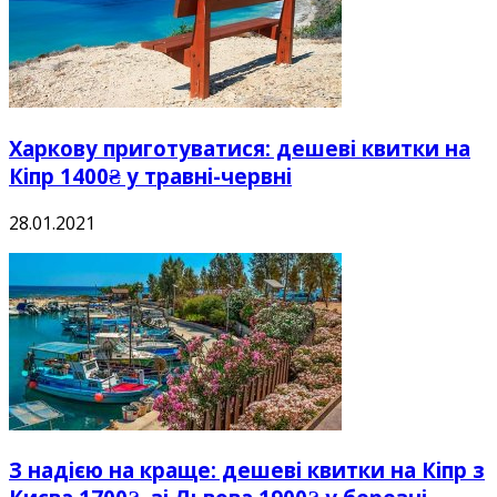
Харкову приготуватися: дешеві квитки на
Кіпр 1400₴ у травні-червні
28.01.2021
З надією на краще: дешеві квитки на Кіпр з