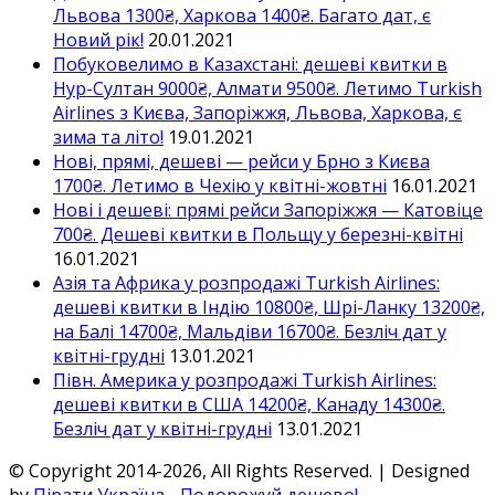
Львова 1300₴, Харкова 1400₴. Багато дат, є
Новий рік!
20.01.2021
Побуковелимо в Казахстані: дешеві квитки в
Нур-Султан 9000₴, Алмати 9500₴. Летимо Turkish
Airlines з Києва, Запоріжжя, Львова, Харкова, є
зима та літо!
19.01.2021
Нові, прямі, дешеві — рейси у Брно з Києва
1700₴. Летимо в Чехію у квітні-жовтні
16.01.2021
Нові і дешеві: прямі рейси Запоріжжя — Катовіце
700₴. Дешеві квитки в Польщу у березні-квітні
16.01.2021
Азія та Африка у розпродажі Turkish Airlines:
дешеві квитки в Індію 10800₴, Шрі-Ланку 13200₴,
на Балі 14700₴, Мальдіви 16700₴. Безліч дат у
квітні-грудні
13.01.2021
Півн. Америка у розпродажі Turkish Airlines:
дешеві квитки в США 14200₴, Канаду 14300₴.
Безліч дат у квітні-грудні
13.01.2021
© Copyright 2014-2026, All Rights Reserved. | Designed
by
Пірати Україна - Подорожуй дешево!
-