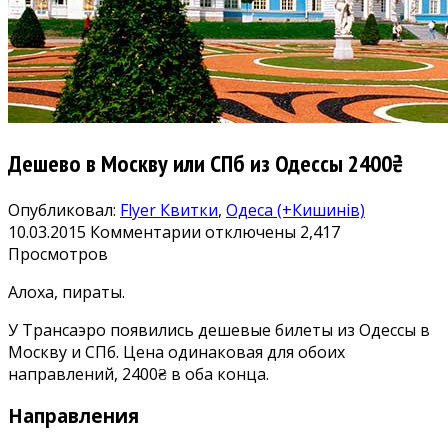
Дешево в Москву или СПб из Одессы 2400₴
Опубликовал:
Flyer
Квитки
,
Одеса (+Кишинів)
к
10.03.2015
Комментарии
отключены
2,417
записи
Просмотров
Дешево
Алоха, пираты.
в
Москву
У Трансаэро появились дешевые билеты из Одессы в
или
Москву и СПб. Цена одинаковая для обоих
СПб
направлений, 2400₴ в оба конца.
из
Одессы
Направления
2400₴