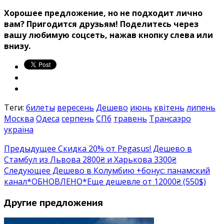
Хорошее предложение, но не подходит лично
вам? Пригодится друзьям! Поделитесь через
вашу любимую соцсеть, нажав кнопку слева или
внизу.
Теги:
билеты
вересень
Дешево
июнь
квітень
липень
Москва
Одеса
серпень
СПб
травень
Трансаэро
україна
Предыдущее
Скидка 20% от Pegasus! Дешево в
Стамбул из Львова 2800₴ и Харькова 3300₴
Следующее
Дешево в Колумбию +бонус: панамский
канал*ОБНОВЛЕНО*Еще дешевле от 12000₴ (550$)
Другие предложения