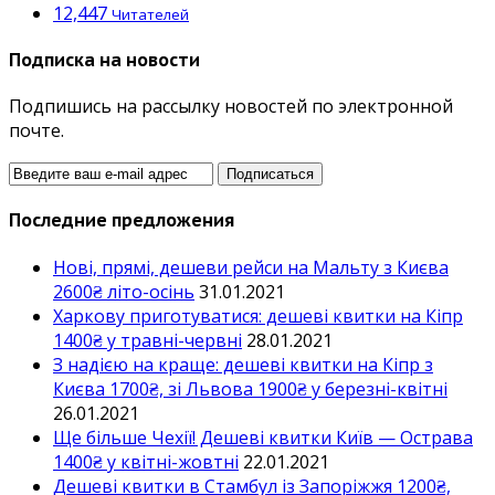
12,447
Читателей
Подписка на новости
Подпишись на рассылку новостей по электронной
почте.
Последние предложения
Нові, прямі, дешеви рейси на Мальту з Києва
2600₴ літо-осінь
31.01.2021
Харкову приготуватися: дешеві квитки на Кіпр
1400₴ у травні-червні
28.01.2021
З надією на краще: дешеві квитки на Кіпр з
Києва 1700₴, зі Львова 1900₴ у березні-квітні
26.01.2021
Ще більше Чехії! Дешеві квитки Київ — Острава
1400₴ у квітні-жовтні
22.01.2021
Дешеві квитки в Стамбул із Запоріжжя 1200₴,