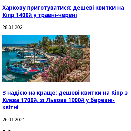
Харкову приготуватися: дешеві квитки на
Кіпр 1400₴ у травні-червні
28.01.2021
З надією на краще: дешеві квитки на Кіпр з
Києва 1700₴, зі Львова 1900₴ у березні-
квітні
26.01.2021