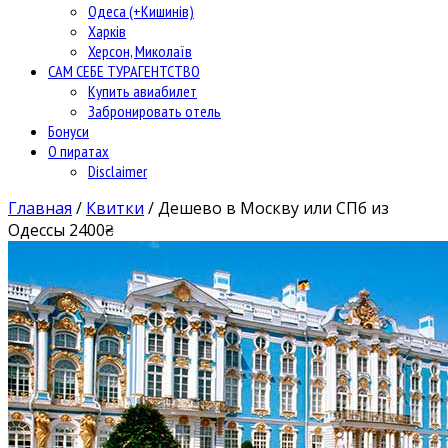
Одеса (+Кишинів)
Харків
Херсон, Миколаїв
САМ СЕБЕ ТУРАГЕНТСТВО
Купить авиабилет
Забронировать отель
Бонуси
О пиратах
Disclaimer
Главная
/
Квитки
/
Дешево в Москву или СПб из
Одессы 2400₴