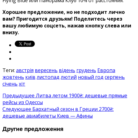
Flying Blue или Панорама Клуб 10% от расстояния.
Хорошее предложение, но не подходит лично
вам? Пригодится друзьям! Поделитесь через
вашу любимую соцсеть, нажав кнопку слева или
внизу.
Теги:
австрія
вересень
відень
грудень
Европа
жовтень
київ
листопад
лютий
новый год
серпень
січень
хіт
Предыдущее
Литва летом 1900₴: дешевые прямые
рейсы из Одессы
Следующее
Бархатный сезон в Греции 2700₴:
дешевые авиабилеты Киев — Афины
Другие предложения