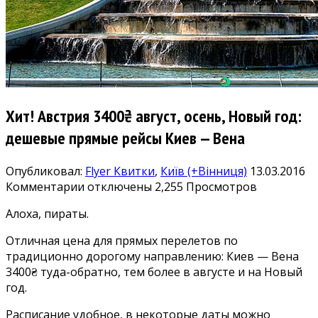
Хит! Австрия 3400₴ август, осень, Новый год:
дешевые прямые рейсы Киев — Вена
Опубликовал:
Flyer
Квитки
,
Київ (+Вінниця)
13.03.2016
к
Комментарии
отключены
2,255 Просмотров
записи
Алоха, пираты.
Хит!
Австрия
Отличная цена для прямых перелетов по
3400₴
традиционно дорогому направлению: Киев — Вена
август,
3400₴ туда-обратно, тем более в августе и на Новый
осень,
год.
Новый
год:
Расписание удобное, в некоторые даты можно