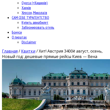
Одеса (+Кишинів)
Харків
Херсон, Миколаїв
САМ СЕБЕ ТУРАГЕНТСТВО
Купить авиабилет
Забронировать отель
Бонуси
О пиратах
Disclaimer
Главная
/
Квитки
/
Хит! Австрия 3400₴ август, осень,
Новый год: дешевые прямые рейсы Киев — Вена