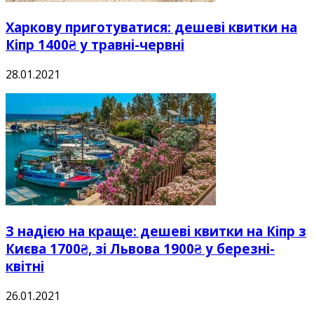
Харкову приготуватися: дешеві квитки на
Кіпр 1400₴ у травні-червні
28.01.2021
З надією на краще: дешеві квитки на Кіпр з
Києва 1700₴, зі Львова 1900₴ у березні-
квітні
26.01.2021