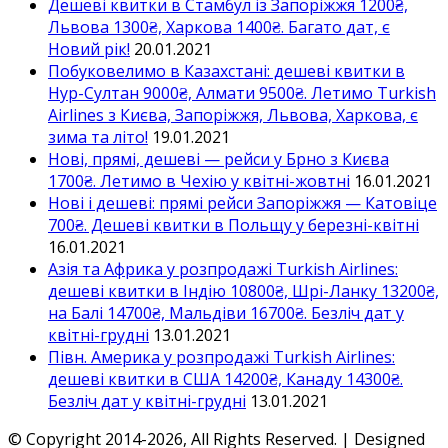
Дешеві квитки в Стамбул із Запоріжжя 1200₴,
Львова 1300₴, Харкова 1400₴. Багато дат, є
Новий рік!
20.01.2021
Побуковелимо в Казахстані: дешеві квитки в
Нур-Султан 9000₴, Алмати 9500₴. Летимо Turkish
Airlines з Києва, Запоріжжя, Львова, Харкова, є
зима та літо!
19.01.2021
Нові, прямі, дешеві — рейси у Брно з Києва
1700₴. Летимо в Чехію у квітні-жовтні
16.01.2021
Нові і дешеві: прямі рейси Запоріжжя — Катовіце
700₴. Дешеві квитки в Польщу у березні-квітні
16.01.2021
Азія та Африка у розпродажі Turkish Airlines:
дешеві квитки в Індію 10800₴, Шрі-Ланку 13200₴,
на Балі 14700₴, Мальдіви 16700₴. Безліч дат у
квітні-грудні
13.01.2021
Півн. Америка у розпродажі Turkish Airlines:
дешеві квитки в США 14200₴, Канаду 14300₴.
Безліч дат у квітні-грудні
13.01.2021
© Copyright 2014-2026, All Rights Reserved. | Designed