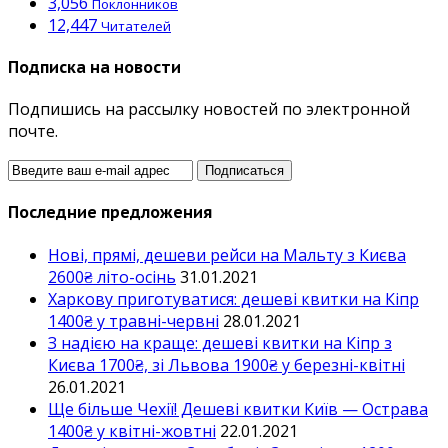
3,056
Поклонников
12,447
Читателей
Подписка на новости
Подпишись на рассылку новостей по электронной
почте.
Последние предложения
Нові, прямі, дешеви рейси на Мальту з Києва
2600₴ літо-осінь
31.01.2021
Харкову приготуватися: дешеві квитки на Кіпр
1400₴ у травні-червні
28.01.2021
З надією на краще: дешеві квитки на Кіпр з
Києва 1700₴, зі Львова 1900₴ у березні-квітні
26.01.2021
Ще більше Чехії! Дешеві квитки Київ — Острава
1400₴ у квітні-жовтні
22.01.2021