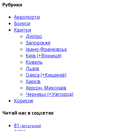
Рубрики
Аеропорти
Бонуси
Квитки
Дніпро
Запоріжжя
Івано-Франківськ
Київ (+Вінниця)
Ковель
Львів
Одеса (+Кишинів)
Харків
Херсон, Миколаїв
Чернівці (+Ужгород)
Корисне
Читай нас в соцсетях
81
Читателей