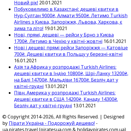
Новий рік!
20.01.2021
Побуковелимо в Казахстані: дешеві квитки в
Нур-Султан 9000₴, Алмати 9500₴. Летимо Turkish
Airlines з Києва, Запоріжжя, Львова, Харкова, є
зима та літо!
19.01.2021
Нові, прямі, дешеві — рейси у Брно з Києва
1700₴. Летимо в Чехію у квітні-жовтні
16.01.2021
Нові і дешеві: прямі рейси Запоріжжя — Катовіце
700₴. Дешеві квитки в Польщу у березні-квітні
16.01.2021
Азія та Африка у розпродажі Turkish Airlines:
дешеві квитки в Індію 10800₴, Шрі-Ланку 13200₴,
на Балі 14700₴, Мальдіви 16700₴. Безліч дат у
квітні-грудні
13.01.2021
Півн. Америка у розпродажі Turkish Airlines:
дешеві квитки в США 14200₴, Канаду 14300₴.
Безліч дат у квітні-грудні
13.01.2021
© Copyright 2014-2026, All Rights Reserved. | Designed
by
Пірати Україна - Подорожуй дешево!
-
ua.pirates.travel (piratesua.com & holidaypirates.com.ua)