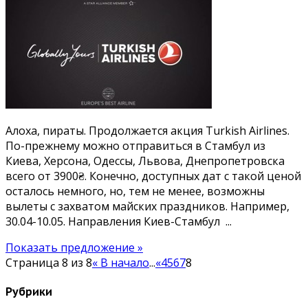
Turkish
Airlines
в
Стамбул
из
Киева
и
регионов
Алоха, пираты. Продолжается акция Turkish Airlines.
от
По-прежнему можно отправиться в Стамбул из
3900₴.
Киева, Херсона, Одессы, Львова, Днепропетровска
Есть
всего от 3900₴. Конечно, доступных дат с такой ценой
майские!
осталось немного, но, тем не менее, возможны
вылеты с захватом майских праздников. Например,
30.04-10.05. Направления Киев-Стамбул ...
Показать предложение »
Страница 8 из 8
« В начало
...
«
4
5
6
7
8
Рубрики