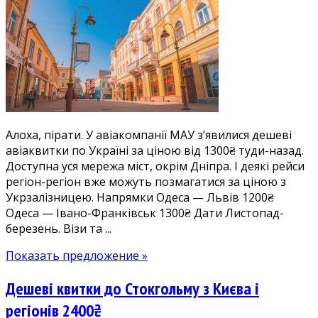
МАУ:
дешеві
квитки
по
Україні
від
1200₴
в
Алоха, пірати. У авіакомпанії МАУ з’явилися дешеві
обидва
авіаквитки по Україні за ціною від 1300₴ туди-назад.
боки
Доступна уся мережа міст, окрім Дніпра. І деякі рейси
регіон-регіон вже можуть позмагатися за ціною з
Укрзалізницею. Напрямки Одеса — Львів 1200₴
Одеса — Івано-Франківськ 1300₴ Дати Листопад-
березень. Візи та ...
Показать предложение »
Дешеві квитки до Стокгольму з Києва і
регіонів 2400₴