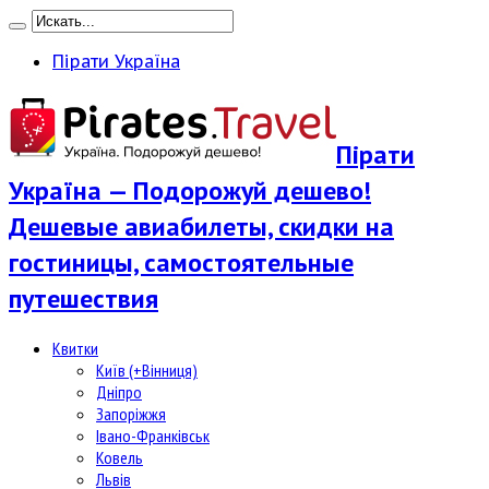
Пірати Україна
Пірати
Україна — Подорожуй дешево!
Дешевые авиабилеты, скидки на
гостиницы, самостоятельные
путешествия
Квитки
Київ (+Вінниця)
Дніпро
Запоріжжя
Івано-Франківськ
Ковель
Львів