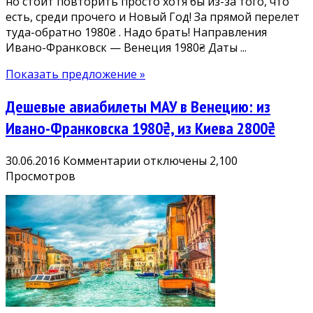
но стоит повторить просто хотя бы из-за того, что
туда-
есть, среди прочего и Новый Год! За прямой перелет
обратно
туда-обратно 1980₴ . Надо брать! Направления
Ивано-Франковск — Венеция 1980₴ Даты ...
Показать предложение »
Дешевые авиабилеты МАУ в Венецию: из
Ивано-Франковска 1980₴, из Киева 2800₴
к
30.06.2016
Комментарии
отключены
2,100
записи
Просмотров
Дешевые
авиабилеты
МАУ
в
Венецию:
из
Ивано-
Франковска