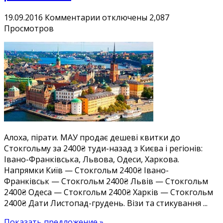
к
19.09.2016
Комментарии
отключены
2,087
записи
Просмотров
Дешеві
квитки
до
Стокгольму
з
Києва
і
регіонів
2400₴
Алоха, пірати. МАУ продає дешеві квитки до
Стокгольму за 2400₴ туди-назад з Києва і регіонів:
Івано-Франківська, Львова, Одеси, Харкова.
Напрямки Київ — Стокгольм 2400₴ Івано-
Франківськ — Стокгольм 2400₴ Львів — Стокгольм
2400₴ Одеса — Стокгольм 2400₴ Харків — Стокгольм
2400₴ Дати Листопад-грудень. Візи та стикування ...
Показать предложение »