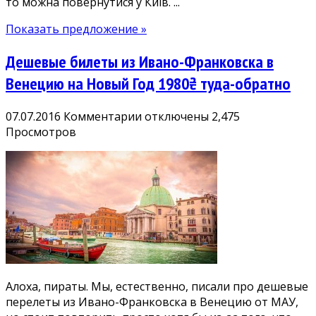
то можна повернутися у Київ. ...
Показать предложение »
Дешевые билеты из Ивано-Франковска в
Венецию на Новый Год 1980₴ туда-обратно
к
07.07.2016
Комментарии
отключены
2,475
записи
Просмотров
Дешевые
билеты
из
Ивано-
Франковска
в
Венецию
на
Новый
Алоха, пираты. Мы, естественно, писали про дешевые
Год
перелеты из Ивано-Франковска в Венецию от МАУ,
1980₴