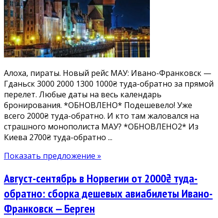
Франковска
*ОБНОВЛЕНО
5*
И
еще
дешевле:
Алоха, пираты. Новый рейс МАУ: Ивано-Франковск —
от
Гданьск 3000 2000 1300 1000₴ туда-обратно за прямой
850₴
перелет. Любые даты на весь календарь
туда-
бронирования. *ОБНОВЛЕНО* Подешевело! Уже
обратно,
всего 2000₴ туда-обратно. И кто там жаловался на
из
страшного монополиста МАУ? *ОБНОВЛЕНО2* Из
Киева
Киева 2700₴ туда-обратно ...
1700₴.
Дешевые
Показать предложение »
билеты
в
Август-сентябрь в Норвегии от 2000₴ туда-
Польшу:
каникулы,
обратно: сборка дешевых авиабилеты Ивано-
НГ
Франковск — Берген
и