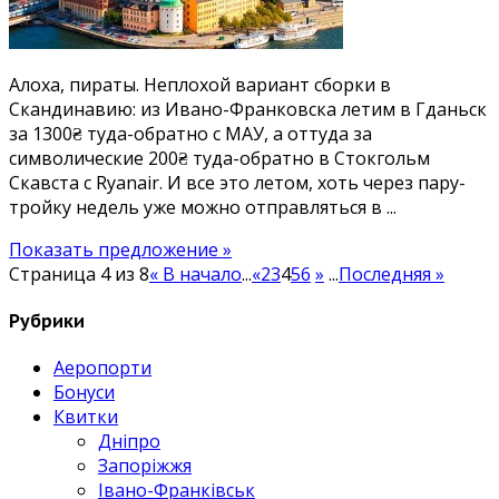
дешевая
сборка
авиабилетов
Алоха, пираты. Неплохой вариант сборки в
в
Скандинавию: из Ивано-Франковска летим в Гданьск
Стокгольм
за 1300₴ туда-обратно c МАУ, а оттуда за
символические 200₴ туда-обратно в Стокгольм
Скавста с Ryanair. И все это летом, хоть через пару-
тройку недель уже можно отправляться в ...
Показать предложение »
Страница 4 из 8
« В начало
...
«
2
3
4
5
6
»
...
Последняя »
Рубрики
Аеропорти
Бонуси
Квитки
Дніпро
Запоріжжя
Івано-Франківськ