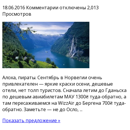
др.
к
18.06.2016
Комментарии
отключены
2,013
записи
Просмотров
Август-
сентябрь
в
Норвегии
от
2000₴
туда-
обратно:
сборка
Алоха, пираты. Сентябрь в Норвегии очень
дешевых
привлекателен — яркие краски осени, дешевые
авиабилеты
отели, нет толп туристов. Сначала летим до Гданьска
Ивано-
по дешевым авиабилетам МАУ 1300₴ туда-обратно, а
Франковск
там пересаживаемся на WizzAir до Бергена 700₴ туда-
—
обратно. Заметьте — не до Осло, ...
Берген
Показать предложение »