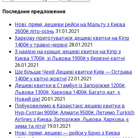
Последние предложения
Нові, прямі, дешеви рейси на Мальту з Києва
2600₴ літо-осінь
31.01.2021
Харкову приготуватися: дешеві квитки на Кіпр
1400₴ у травні-червні
28.01.2021
З надією на краще: дешеві квитки на Кіпр з
Києва 1700₴, зі Львова 1900₴ у березні-квітні
26.01.2021
Ще більше Чехії! Дешеві квитки Київ — Острава
1400₴ у квітні-жовтні
22.01.2021
Дешеві квитки в Стамбул із Запоріжжя 1200₴,
Львова 1300₴, Харкова 1400₴. Багато дат, є
Новий рік!
20.01.2021
Побуковелимо в Казахстані: дешеві квитки в
Нур-Султан 9000₴, Алмати 9500₴. Летимо Turkish
Airlines з Києва, Запоріжжя, Львова, Харкова, є
зима та літо!
19.01.2021
Нові, прямі, дешеві — рейси у Брно з Києва