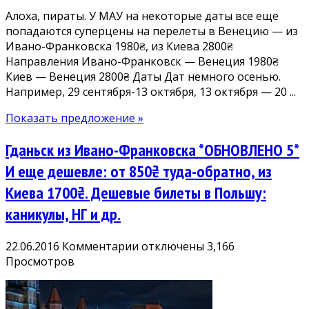
1980₴,
Алоха, пираты. У МАУ на некоторые даты все еще
из
попадаются суперцены на перелеты в Венецию — из
Киева
Ивано-Франковска 1980₴, из Киева 2800₴
2800₴
Направления Ивано-Франковск — Венеция 1980₴
Киев — Венеция 2800₴ Даты Дат немного осенью.
Например, 29 сентября-13 октября, 13 октября — 20 ...
Показать предложение »
Гданьск из Ивано-Франковска *ОБНОВЛЕНО 5*
И еще дешевле: от 850₴ туда-обратно, из
Киева 1700₴. Дешевые билеты в Польшу:
каникулы, НГ и др.
к
22.06.2016
Комментарии
отключены
3,166
записи
Просмотров
Гданьск
из
Ивано-