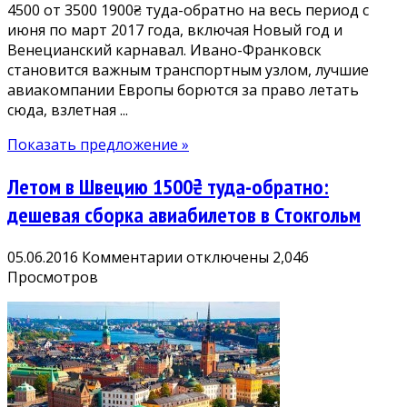
4500 от 3500 1900₴ туда-обратно на весь период с
июня по март 2017 года, включая Новый год и
Венецианский карнавал. Ивано-Франковск
становится важным транспортным узлом, лучшие
авиакомпании Европы борются за право летать
сюда, взлетная ...
Показать предложение »
Летом в Швецию 1500₴ туда-обратно:
дешевая сборка авиабилетов в Стокгольм
к
05.06.2016
Комментарии
отключены
2,046
записи
Просмотров
Летом
в
Швецию
1500₴
туда-
обратно: