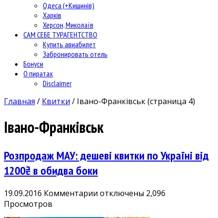
Одеса (+Кишинів)
Харків
Херсон, Миколаїв
САМ СЕБЕ ТУРАГЕНТСТВО
Купить авиабилет
Забронировать отель
Бонуси
О пиратах
Disclaimer
Главная
/
Квитки
/
Івано-Франківськ
(страница 4)
Івано-Франківськ
Розпродаж МАУ: дешеві квитки по Україні від
1200₴ в обидва боки
к
19.09.2016
Комментарии
отключены
2,096
записи
Просмотров
Розпродаж