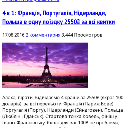
4 в 1: Франція, Португалія, Нідерланди,
Польща в одну поїздку 2550₴ за всі квитки
17.08.2016
2 комментария
3,444 Просмотров
Алоха, пірати. Відвідаємо 4 країни за 2550₴ (якраз 100
доларів), за всі перельоти: Франція (Париж Бове),
Португалія (Порту), Нідерланди (Ейндговен), Польща
(Люблін і Гданськ). Стартова точка Ковель, фініш у
Івано-Франківську. Якщо для вас 100₴ не проблема,