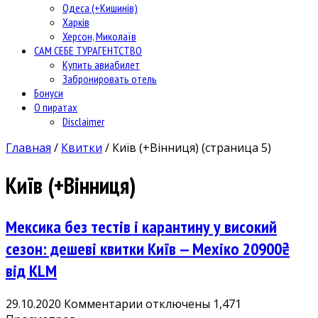
Одеса (+Кишинів)
Харків
Херсон, Миколаїв
САМ СЕБЕ ТУРАГЕНТСТВО
Купить авиабилет
Забронировать отель
Бонуси
О пиратах
Disclaimer
Главная
/
Квитки
/
Київ (+Вінниця)
(страница 5)
Київ (+Вінниця)
Мексика без тестів і карантину у високий
сезон: дешеві квитки Київ — Мехіко 20900₴
від KLM
к
29.10.2020
Комментарии
отключены
1,471