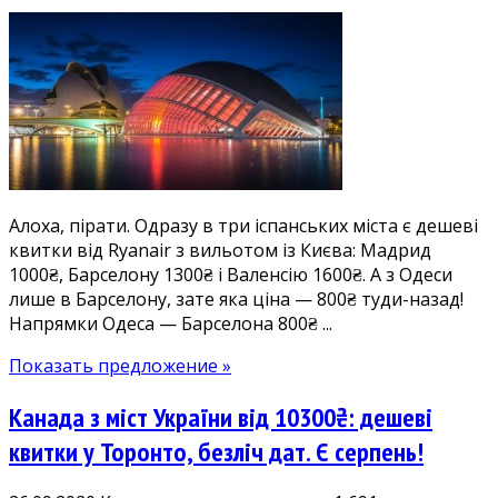
Дешеві
квитки
до
Іспаніїї
з
Одеси
та
Києва:
Барселона
Алоха, пірати. Одразу в три іспанських міста є дешеві
800₴,
квитки від Ryanair з вильотом із Києва: Мадрид
Мадрид
1000₴, Барселону 1300₴ і Валенсію 1600₴. А з Одеси
1000₴,
лише в Барселону, зате яка ціна — 800₴ туди-назад!
Валенсія
Напрямки Одеса — Барселона 800₴ ...
1600₴.
Прямі
Показать предложение »
рейси
Ryanair
Канада з міст України від 10300₴: дешеві
у
жовнтні-
квитки у Торонто, безліч дат. Є серпень!
грудні