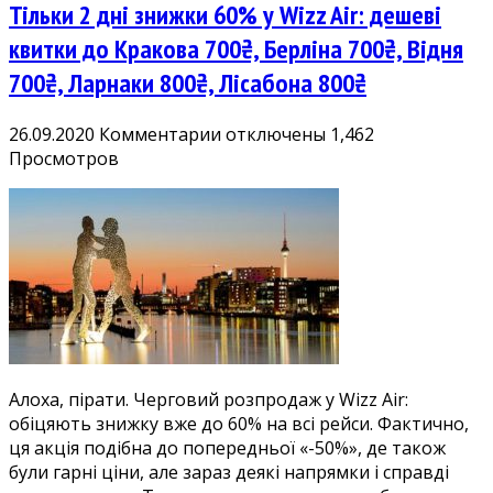
Тільки 2 дні знижки 60% у Wizz Air: дешеві
квитки до Кракова 700₴, Берліна 700₴, Відня
700₴, Ларнаки 800₴, Лісабона 800₴
к
26.09.2020
Комментарии
отключены
1,462
записи
Просмотров
Тільки
2
дні
знижки
60%
у
Wizz
Air:
дешеві
Алоха, пірати. Черговий розпродаж у Wizz Air:
квитки
обіцяють знижку вже до 60% на всі рейси. Фактично,
до
ця акція подібна до попередньої «-50%», де також
Кракова
були гарні ціни, але зараз деякі напрямки і справді
700₴,