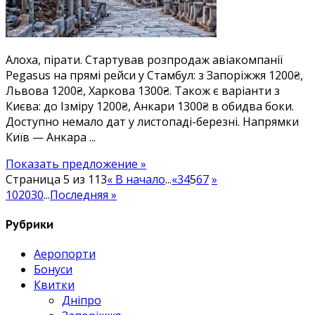
1300₴:
дешеві
квитки
Алоха, пірати. Стартував розпродаж авіакомпанії
в
Pegasus на прямі рейси у Стамбул: з Запоріжжя 1200₴,
Туреччину,
Львова 1200₴, Харкова 1300₴. Також є варіанти з
безліч
Києва: до Ізміру 1200₴, Анкари 1300₴ в обидва боки.
дат
Доступно немало дат у листопаді-березні. Напрямки
у
Київ — Анкара ...
листопаді-
березні
Показать предложение »
Страница 5 из 113
« В начало
...
«
3
4
5
6
7
»
10
20
30
...
Последняя »
Рубрики
Аеропорти
Бонуси
Квитки
Дніпро