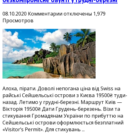
к
08.10.2020
Комментарии
отключены
1,979
записи
Просмотров
Сейшельскі
острови
з
Києва
19500₴:
безкомпромісне
баунті
у
грудні-
Алоха, пірати. Доволі непогана ціна від Swiss на
березні
райські Сейшельські острови з Києва 19500₴ туди-
назад. Летимо у грудні-березні. Маршрут Київ —
Вікторія 19500₴ Дати Грудень-березень. Візи та
стикування Громадянам України по прибуттю на
Сейшельські острови оформлюється безплатний
«Visitor’s Permit». Для стикувань ...