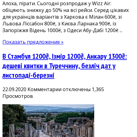
Алоха, пірати. Сьогодні розпродаж у Wizz Air:
Італію
обіцяють знижку до 50% на всі рейси. Серед цікавих
600₴,
для українців варіантів з Харкова є Мілан 600₴, зі
Португалію
Львова Ліссабон 800₴, з Києва Ларнака 900₴, із
800₴,
Запоріжжя Відень 1000₴, з Одеси Абу-Дабі 1200₴ ...
на
Кіпр
Показать предложение »
900₴,
ОАЕ
В Стамбул 1200₴, Ізмір 1200₴, Анкару 1300₴:
1200₴
в
дешеві квитки в Туреччину, безліч дат у
обидва
листопаді-березні
боки
к
22.09.2020
Комментарии
отключены
1,365
записи
Просмотров
В
Стамбул
1200₴,
Ізмір
1200₴,
Анкару