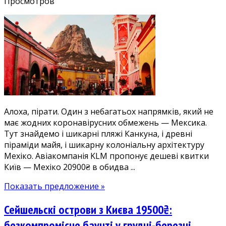
записи
Просмотров
Мексика
без
тестів
і
карантину
у
високий
сезон:
дешеві
Алоха, пірати. Один з небагатьох напрямків, який не
квитки
має жодних коронавірусних обмежень — Мексика.
Київ
Тут знайдемо і шикарні пляжі Канкуна, і древні
—
піраміди майя, і шикарну колоніальну архітектуру
Мехіко
Мехіко. Авіакомпанія KLM пропонує дешеві квитки
20900₴
Київ — Мехіко 20900₴ в обидва ...
від
KLM
Показать предложение »
Сейшельскі острови з Києва 19500₴:
безкомпромісне баунті у грудні-березні