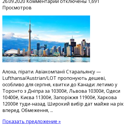
к
26.09.2020
Комментарии
отключены
1,691
записи
Просмотров
Канада
з
міст
України
від
10300₴:
дешеві
квитки
у
Алоха, пірати. Авіакомпанії Старальянсу —
Торонто,
Lufthansa/Austrian/LOT пропонують дешеві,
безліч
особливо для серпня, квитки до Канади: летимо у
дат.
Торонто з Дніпра за 10300₴, Львова 10300₴, Одеси
Є
10400₴, Києва 11300₴, Запоріжжя 11900₴, Харкова
серпень!
12000₴ туди-назад. Широкий вибір дат майже на рік
вперед. Обмеження, ...
Показать предложение »