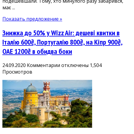
подешевшали. Тому, хто минулого разу забарився,
Берліна
має ...
700₴,
Відня
Показать предложение »
700₴,
Ларнаки
Знижка до 50% у Wizz Air: дешеві квитки в
800₴,
Лісабона
Італію 600₴, Португалію 800₴, на Кіпр 900₴,
800₴
ОАЕ 1200₴ в обидва боки
к
24.09.2020
Комментарии
отключены
1,504
записи
Просмотров
Знижка
до
50%
у
Wizz
Air:
дешеві
квитки
в