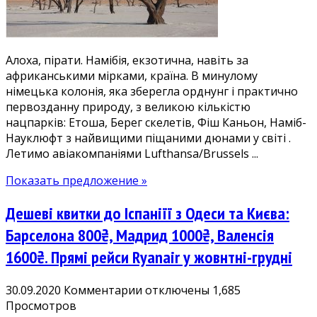
з
Києва
18800₴
Алоха, пірати. Намібія, екзотична, навіть за
у
африканськими мірками, країна. В минулому
грудні
німецька колонія, яка зберегла орднунг і практично
первозданну природу, з великою кількістю
нацпарків: Етоша, Берег скелетів, Фіш Каньон, Наміб-
Науклюфт з найвищими піщаними дюнами у світі .
Летимо авіакомпаніями Lufthansa/Brussels ...
Показать предложение »
Дешеві квитки до Іспаніїї з Одеси та Києва:
Барселона 800₴, Мадрид 1000₴, Валенсія
1600₴. Прямі рейси Ryanair у жовнтні-грудні
к
30.09.2020
Комментарии
отключены
1,685
записи
Просмотров