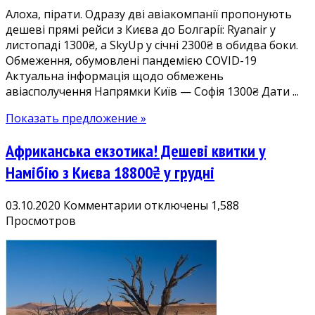
Алоха, пірати. Одразу дві авіакомпанії пропонують
—
дешеві прямі рейси з Києва до Болгарії: Ryanair у
Софія
листопаді 1300₴, а SkyUp у січні 2300₴ в обидва боки.
у
Обмеження, обумовлені пандемією COVID-19
листопаді-
Актуальна інформація щодо обмежень
січні
авіасполучення Напрямки Київ — Софія 1300₴ Дати ...
Показать предложение »
Африканська екзотика! Дешеві квитки у
Намібію з Києва 18800₴ у грудні
к
03.10.2020
Комментарии
отключены
1,588
записи
Просмотров
Африканська
екзотика!
Дешеві
квитки
у
Намібію