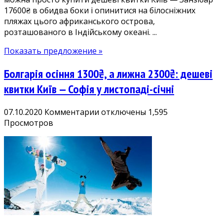
17600₴ в обидва боки і опинитися на білосніжних
Без
пляжах цього африканського острова,
тестів
розташованого в Індійському океані. ...
і
карантину!
Показать предложение »
Болгарія осіння 1300₴, а лижна 2300₴: дешеві
квитки Київ — Софія у листопаді-січні
к
07.10.2020
Комментарии
отключены
1,595
записи
Просмотров
Болгарія
осіння
1300₴,
а
лижна
2300₴:
дешеві
квитки
Київ