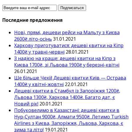
Последние предложения
Нові, прямі, дешеви рейси на Мальту з Києва
2600₴ літо-осінь
31.01.2021
Харкову приготуватися: дешеві квитки на Кіпр
1400₴ у травні-червні
28.01.2021
З надією на краще: дешеві квитки на Кіпр з
Києва 1700₴, зі Львова 1900₴ у березні-квітні
26.01.2021
Ще більше Чехії! Дешеві квитки Київ — Острава
1400₴ у квітні-жовтні
22.01.2021
Дешеві квитки в Стамбул із Запоріжжя 1200₴,
Львова 1300₴, Харкова 1400₴. Багато дат, є
Новий рік!
20.01.2021
Побуковелимо в Казахстані: дешеві квитки в
Нур-Султан 9000₴, Алмати 9500₴. Летимо Turkish
Airlines з Києва, Запоріжжя, Львова, Харкова, є
зима та літо!
19.01.2021