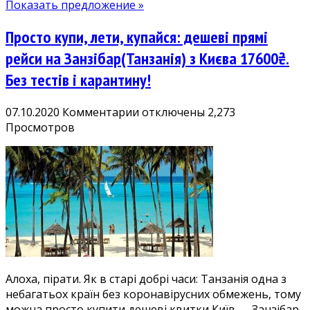
Показать предложение »
Просто купи, лети, купайся: дешеві прямі
рейси на Занзібар(Танзанія) з Києва 17600₴.
Без тестів і карантину!
к
07.10.2020
Комментарии
отключены
2,273
записи
Просмотров
Просто
купи,
лети,
купайся:
дешеві
прямі
рейси
на
Занзібар(Танзанія)
Алоха, пірати. Як в старі добрі часи: Танзанія одна з
з
небагатьох країн без коронавірусних обмежень, тому
Києва
можна просто купити дешеві квитки Київ — Занзібар
17600₴.