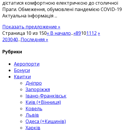
дістатися комфортною електричкою до столичної
Пардубіце
Праги. Обмеження, обумовлені пандемією COVID-19
Актуальна інформація ...
Показать предложение »
Страница 10 из 150
« В начало
...
«
8
9
10
11
12
»
20
30
40
...
Последняя »
Рубрики
Аеропорти
Бонуси
Квитки
Дніпро
Запоріжжя
Івано-Франківськ
Київ (+Вінниця)
Ковель
Львів
Одеса (+Кишинів)
Харків