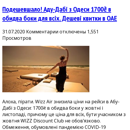
Подешевшало! Аду-Дабі з Одеси 1700₴ в
обидва боки для всіх. Дешеві квитки в ОАЕ
к
31.07.2020
Комментарии
отключены
1,551
записи
Просмотров
Подешевшало!
Аду-
Дабі
з
Одеси
1700₴
в
обидва
боки
Алоха, пірати. Wizz Air знизила ціни на рейси в Абу-
для
Дабі з Одеси: 1700₴ в обидва боки у жовтні і
всіх.
листопаді, причому це ціна для всіх, бути учасником з
Дешеві
жовтня WIZZ Discount Club не обов’язково.
квитки
Обмеження, обумовлені пандемією COVID-19
в