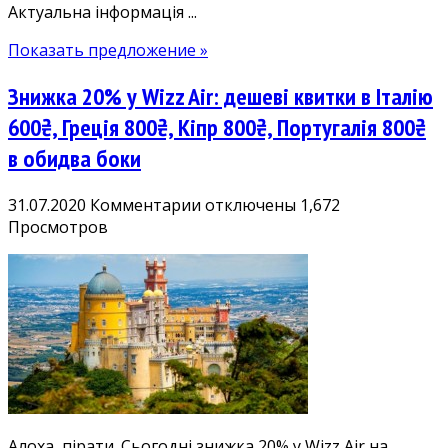
Актуальна інформація ...
ОАЕ
Показать предложение »
Знижка 20% у Wizz Air: дешеві квитки в Італію
600₴, Греція 800₴, Кіпр 800₴, Португалія 800₴
в обидва боки
к
31.07.2020
Комментарии
отключены
1,672
записи
Просмотров
Знижка
20%
у
Wizz
Air:
дешеві
квитки
в
Італію
Алоха, пірати. Сьогодні знижка 20% у Wizz Air на
600₴,