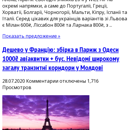
окремі напрямки, а саме до Португалії, Греції,
Греція
Хорватії, Болгарії, Чорногорії, Мальти, Кіпру, Іспанії та
800₴,
Італії. Серед цікавих для українців варіантів зі Львова
Кіпр
є Мілан 600₴, Ліссабон 800₴ та Ларнака 800₴, з ...
800₴,
Португалія
Показать предложение »
800₴
в
Дешево у Францію: збірка в Париж з Одеси
обидва
боки
1000₴ авіаквитки + бус. Невідомі широкому
загалу транзитні коридори у Молдові
к
28.07.2020
Комментарии
отключены
1,716
записи
Просмотров
Дешево
у
Францію:
збірка
в
Париж