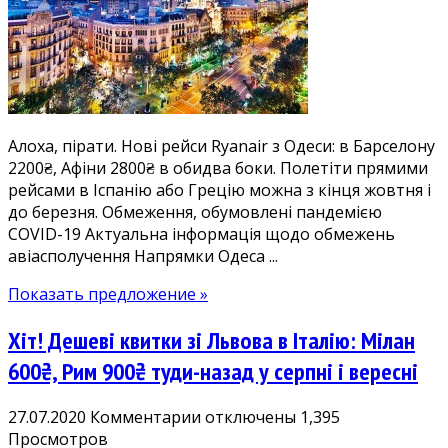
з
Одеси
в
Барселону
2200₴,
Афіни
Алоха, пірати. Нові рейси Ryanair з Одеси: в Барселону
2800₴.
2200₴, Афіни 2800₴ в обидва боки. Полетіти прямими
Квитки
рейсами в Іспанію або Грецію можна з кінця жовтня і
в
до березня. Обмеження, обумовлені пандемією
Іспанію
COVID-19 Актуальна інформація щодо обмежень
або
авіасполучення Напрямки Одеса ...
Грецію
у
Показать предложение »
жовтні-
березні
Хіт! Дешеві квитки зі Львова в Італію: Мілан
600₴, Рим 900₴ туди-назад у серпні і вересні
к
27.07.2020
Комментарии
отключены
1,395
записи
Просмотров