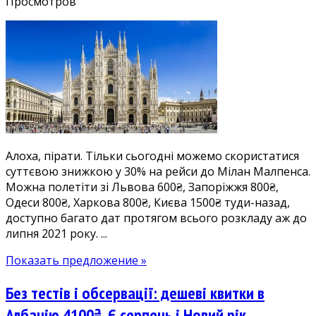
записи
Просмотров
Знижка
30%
на
рейси
в
Мілан:
дешеві
квитки
в
Алоха, пірати. Тільки сьогодні можемо скористатися
Італію
суттєвою знижкою у 30% на рейси до Мілан Малпенса.
зі
Можна полетіти зі Львова 600₴, Запоріжжя 800₴,
Львова
Одеси 800₴, Харкова 800₴, Києва 1500₴ туди-назад,
600₴,
доступно багато дат протягом всього розкладу аж до
Запоріжжя/
липня 2021 року. ...
Одеси/
Харкова
Показать предложение »
800₴,
Києва
Без тестів і обсервації: дешеві квитки в
1500₴
в
Албанію 4100₴. Є серпень і Новий рік