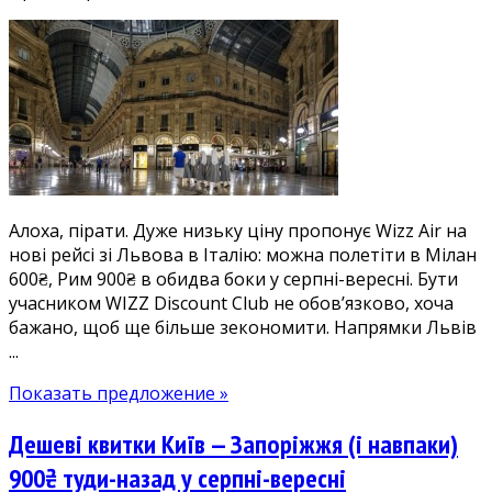
Хіт!
Дешеві
квитки
зі
Львова
в
Італію:
Мілан
600₴,
Алоха, пірати. Дуже низьку ціну пропонує Wizz Air на
Рим
нові рейсі зі Львова в Італію: можна полетіти в Мілан
900₴
600₴, Рим 900₴ в обидва боки у серпні-вересні. Бути
туди-
учасником WIZZ Discount Club не обов’язково, хоча
назад
бажано, щоб ще більше зекономити. Напрямки Львів
у
...
серпні
і
Показать предложение »
вересні
Дешеві квитки Київ — Запоріжжя (і навпаки)
900₴ туди-назад у серпні-вересні