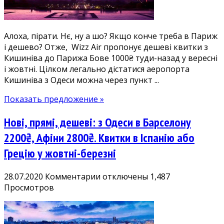
з
Одеси
1000₴
Алоха, пірати. Нє, ну а шо? Якщо конче треба в Париж
авіаквитки
і дешево? Отже, Wizz Air пропонує дешеві квитки з
+
Кишиніва до Парижа Бове 1000₴ туди-назад у вересні
бус.
і жовтні. Цілком легально дістатися аеропорта
Невідомі
Кишиніва з Одеси можна через пункт ...
широкому
загалу
Показать предложение »
транзитні
коридори
Нові, прямі, дешеві: з Одеси в Барселону
у
Молдові
2200₴, Афіни 2800₴. Квитки в Іспанію або
Грецію у жовтні-березні
к
28.07.2020
Комментарии
отключены
1,487
записи
Просмотров
Нові,
прямі,
дешеві: