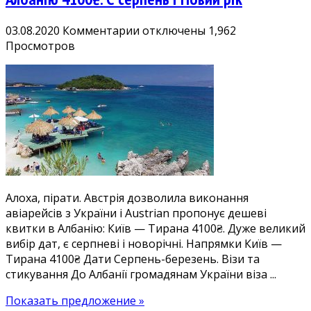
обидва
боки
к
03.08.2020
Комментарии
отключены
1,962
записи
Просмотров
Без
тестів
і
обсервації:
дешеві
квитки
в
Албанію
4100₴.
Алоха, пірати. Австрія дозволила виконання
Є
авіарейсів з України і Austrian пропонує дешеві
серпень
квитки в Албанію: Київ — Тирана 4100₴. Дуже великий
і
вибір дат, є серпневі і новорічні. Напрямки Київ —
Новий
Тирана 4100₴ Дати Серпень-березень. Візи та
рік
стикування До Албанії громадянам України віза ...
Показать предложение »