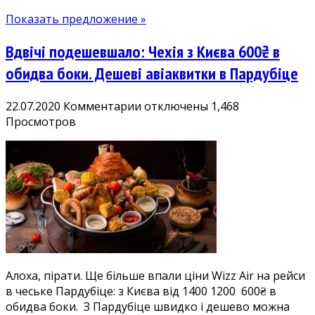
з
Показать предложение »
Києва,
Запоріжжя,
Вдвічі подешевшало: Чехія з Києва 600₴ в
Харкова,
Львова.
обидва боки. Дешеві авіаквитки в Пардубіце
Є
літні
к
22.07.2020
Комментарии
отключены
1,468
дати!
записи
Просмотров
Вдвічі
подешевшало:
Чехія
з
Києва
600₴
в
обидва
боки.
Алоха, пірати. Ще більше впали ціни Wizz Air на рейси
Дешеві
в чеське Пардубіце: з Києва від 1400 1200 600₴ в
авіаквитки
обидва боки. З Пардубіце швидко і дешево можна
в