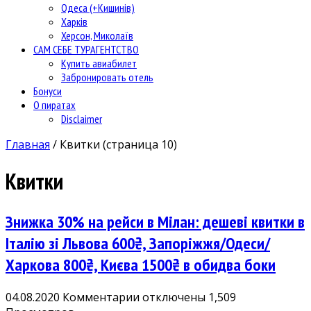
Одеса (+Кишинів)
Харків
Херсон, Миколаїв
САМ СЕБЕ ТУРАГЕНТСТВО
Купить авиабилет
Забронировать отель
Бонуси
О пиратах
Disclaimer
Главная
/
Квитки
(страница 10)
Квитки
Знижка 30% на рейси в Мілан: дешеві квитки в
Італію зі Львова 600₴, Запоріжжя/Одеси/
Харкова 800₴, Києва 1500₴ в обидва боки
к
04.08.2020
Комментарии
отключены
1,509