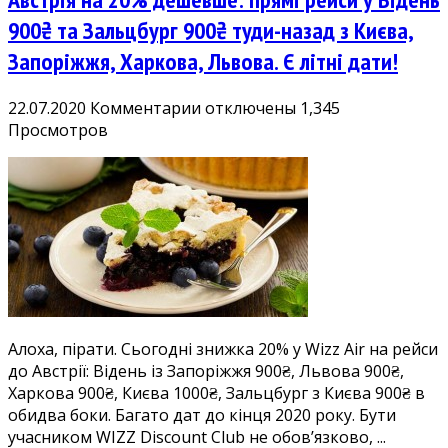
900₴ та Зальцбург 900₴ туди-назад з Києва,
Запоріжжя, Харкова, Львова. Є літні дати!
к
22.07.2020
Комментарии
отключены
1,345
записи
Просмотров
Австрія
на
20%
дешевше:
прямі
рейси
у
Відень
900₴
Алоха, пірати. Сьогодні знижка 20% у Wizz Air на рейси
та
до Австрії: Відень із Запоріжжя 900₴, Львова 900₴,
Зальцбург
Харкова 900₴, Києва 1000₴, Зальцбург з Києва 900₴ в
900₴
обидва боки. Багато дат до кінця 2020 року. Бути
туди-
учасником WIZZ Discount Club не обов’язково, ...
назад