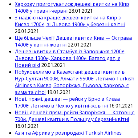
Харкову приготуватися: дешеві квитки на Кіпр
1400₴ у травні-червні
28.01.2021
З надією на краще: дешеві квитки на Кіпр з
Києва 1700₴, зі Львова 1900₴ у березні-квітні
26.01.2021
Ще більше Чехії! Дешеві квитки Київ — Острава
1400₴ у квітні-жовтні
22.01.2021
Дешеві квитки в Стамбул із Запоріжжя 1200₴,
Львова 1300₴, Харкова 1400₴. Багато дат, є
Новий рік!
20.01.2021
Побуковелимо в Казахстані: дешеві квитки в
Нур-Султан 9000₴, Алмати 9500₴. Летимо Turkish
Airlines з Києва, Запоріжжя, Львова, Харкова, є
зима та літо!
19.01.2021
Нові, прямі, дешеві — рейси у Брно з Києва
1700₴. Летимо в Чехію у квітні-жовтні
16.01.2021
Нові і дешеві: прямі рейси Запоріжжя — Катовіце
700₴. Дешеві квитки в Польщу у березні-квітні
16.01.2021
Азія та Африка у розпродажі Turkish Airlines: