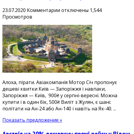
к
23.07.2020
Комментарии
отключены
1,544
записи
Просмотров
Дешеві
квитки
Київ
—
Запоріжжя
(і
навпаки)
900₴
туди-
Алоха, пірати. Авіакомпанія Мотор Січ пропонує
назад
дешеві квитки Київ — Запоріжжя і навпаки,
у
Запоріжжя — Київ, 900₴ у серпні-вересні. Можна
серпні-
купити і в один бік, 500₴ Виліт з Жулян, є шанс
вересні
політати на Ан-24 або Ан-140 і навіть на Як-40. ...
Показать предложение »
Австрія на 20% дешевше: прямі рейси у Відень