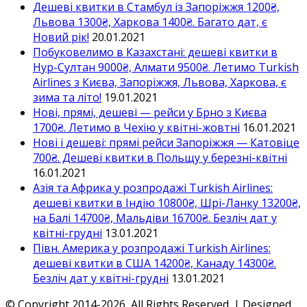
Дешеві квитки в Стамбул із Запоріжжя 1200₴,
Львова 1300₴, Харкова 1400₴. Багато дат, є
Новий рік!
20.01.2021
Побуковелимо в Казахстані: дешеві квитки в
Нур-Султан 9000₴, Алмати 9500₴. Летимо Turkish
Airlines з Києва, Запоріжжя, Львова, Харкова, є
зима та літо!
19.01.2021
Нові, прямі, дешеві — рейси у Брно з Києва
1700₴. Летимо в Чехію у квітні-жовтні
16.01.2021
Нові і дешеві: прямі рейси Запоріжжя — Катовіце
700₴. Дешеві квитки в Польщу у березні-квітні
16.01.2021
Азія та Африка у розпродажі Turkish Airlines:
дешеві квитки в Індію 10800₴, Шрі-Ланку 13200₴,
на Балі 14700₴, Мальдіви 16700₴. Безліч дат у
квітні-грудні
13.01.2021
Півн. Америка у розпродажі Turkish Airlines:
дешеві квитки в США 14200₴, Канаду 14300₴.
Безліч дат у квітні-грудні
13.01.2021
© Copyright 2014-2026, All Rights Reserved. | Designed