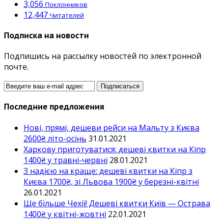
3,056
Поклонников
12,447
Читателей
Подписка на новости
Подпишись на рассылку новостей по электронной
почте.
Последние предложения
Нові, прямі, дешеви рейси на Мальту з Києва
2600₴ літо-осінь
31.01.2021
Харкову приготуватися: дешеві квитки на Кіпр
1400₴ у травні-червні
28.01.2021
З надією на краще: дешеві квитки на Кіпр з
Києва 1700₴, зі Львова 1900₴ у березні-квітні
26.01.2021
Ще більше Чехії! Дешеві квитки Київ — Острава
1400₴ у квітні-жовтні
22.01.2021