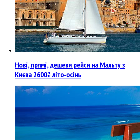
Нові, прямі, дешеви рейси на Мальту з
Києва 2600₴ літо-осінь