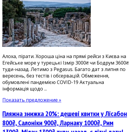
Алоха, пірати. Хороша ціна на прямі рейси з Києва на
Егейське море у турецькі Ізмір 3000₴ чи Бодрум 3600₴
туди-назад. Летимо з Pegasus. Багато дат з липня по
вересень, без тестів і обсервацій. Обмеження,
обумовлені пандемією COVID-19 Актуальна
інформація щодо ...
Показать предложение »
Пляжна знижка 20%: дешеві квитки у Лісабон
800₴, Салоніки 900₴, Ларнаку 1000₴, Рим
1300₴, Мілан 1300₴ туди-назад, є літні дати!