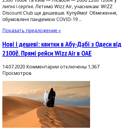
липні і серпні. Летимо Wizz Air, учасникам WIZZ
назад.
Discount Club ще дешевше. Купуймо! Обмеження,
Летимо
обумовлені пандемією COVID-19 ...
в
Португалію
Показать предложение »
у
липні-
Нові і дешеві: квитки в Абу-Дабі з Одеси від
серпні
2100₴. Прямі рейси Wizz Air в ОАЕ
к
14.07.2020
Комментарии
отключены
1,367
записи
Просмотров
Нові
і
дешеві:
квитки
в
Абу-
Дабі
з
Одеси