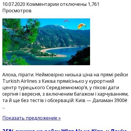
к
10.07.2020
Комментарии
отключены
1,761
записи
Просмотров
Хіт
без
тестів
і
обсервації!
Прямі
рейси
Turkish
Airlines
Алоха, пірати. Неймовірно низька ціна на прямі рейси
Київ
Turkish Airlines з Києва прямісінько у курортний
—
центр турецького Середземномор’я, у пікові дати
Даламан
серпня і вересня, з включеним багажом і харчуванням,
3900₴
та й ще без тестів і обсервацій: Київ — Даламан 3900₴
у
...
липні-
вересні.
Показать предложение »
Дешеві
квитки