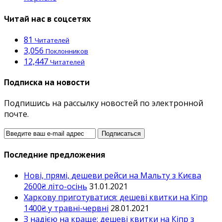
Читай нас в соцсетях
81
Читателей
3,056
Поклонников
12,447
Читателей
Подписка на новости
Подпишись на рассылку новостей по электронной
почте.
Последние предложения
Нові, прямі, дешеви рейси на Мальту з Києва
2600₴ літо-осінь
31.01.2021
Харкову приготуватися: дешеві квитки на Кіпр
1400₴ у травні-червні
28.01.2021
З надією на краще: дешеві квитки на Кіпр з