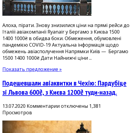
Києва
1000₴
у
Алоха, пірати. Знову знизилися ціни на прямі рейси до
липні
Італіїї авіакомпанії Ryanair у Бергамо з Києва 1500
1400 1000₴ в обидва боки. Обмеження, обумовлені
пандемією COVID-19 Актуальна інформація щодо
обмежень авіасполучення Напрямки Київ — Бергамо
1500 1400 1000₴ Дати Найнижчі ціни ...
Показать предложение »
Подешевшали авіаквитки в Чехію: Пардубіце
зі Львова 600₴, з Києва 1200₴ туди-назад.
к
13.07.2020
Комментарии
отключены
1,381
записи
Просмотров
Подешевшали
авіаквитки
в