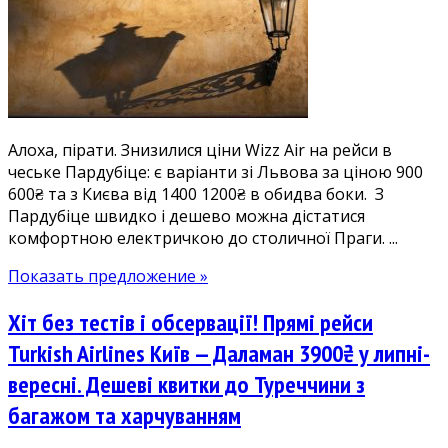
Чехію:
Пардубіце
зі
Львова
600₴,
з
Алоха, пірати. Знизилися ціни Wizz Air на рейси в
Києва
чеське Пардубіце: є варіанти зі Львова за ціною 900
1200₴
600₴ та з Києва від 1400 1200₴ в обидва боки. З
туди-
Пардубіце швидко і дешево можна дістатися
назад.
комфортною електричкою до столичної Праги. ...
Показать предложение »
Хіт без тестів і обсервації! Прямі рейси
Turkish Airlines Київ — Даламан 3900₴ у липні-
вересні. Дешеві квитки до Туреччини з
багажом та харчуванням