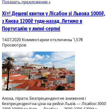
Показать предложение »
Хіт! Дешеві квитки у Лісабон зі Львова 1000₴,
з Києва 1200₴ туди-назад. Летимо в
Португалію у липні-серпні
к
14.07.2020
Комментарии
отключены
1,578
записи
Просмотров
Хіт!
Дешеві
квитки
у
Лісабон
зі
Львова
1000₴,
з
Алоха, пірати. Безпрецендентне зниження і
Києва
безпрецендентна ціна на рейси Львів — Лісабон 3000
1200₴
2300 1000₴ та Київ — Лісабон — 2600 2200 1200₴ у
туди-