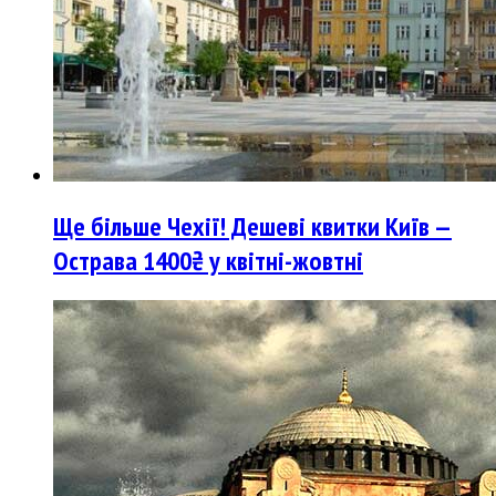
Ще більше Чехії! Дешеві квитки Київ —
Острава 1400₴ у квітні-жовтні