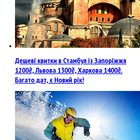
Дешеві квитки в Стамбул із Запоріжжя
1200₴, Львова 1300₴, Харкова 1400₴.
Багато дат, є Новий рік!