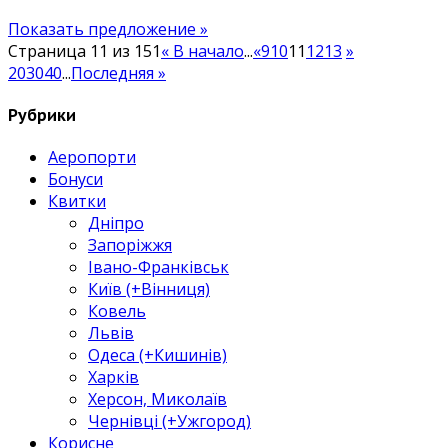
Копенгаген
Показать предложение »
1000₴,
Страница 11 из 151
« В начало
...
«
9
10
11
12
13
»
Салоніки
20
30
40
...
Последняя »
1100₴
туди-
Рубрики
назад.
Є
Аеропорти
літо!
Бонуси
Квитки
Дніпро
Запоріжжя
Івано-Франківськ
Київ (+Вінниця)
Ковель
Львів
Одеса (+Кишинів)
Харків
Херсон, Миколаїв
Чернівці (+Ужгород)
Корисне