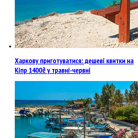
Харкову приготуватися: дешеві квитки на
Кіпр 1400₴ у травні-червні