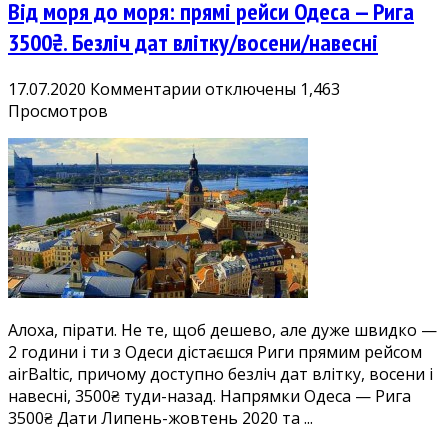
Від моря до моря: прямі рейси Одеса — Рига
назад,
є
3500₴. Безліч дат влітку/восени/навесні
літні
дати!
к
17.07.2020
Комментарии
отключены
1,463
записи
Просмотров
Від
моря
до
моря:
прямі
рейси
Одеса
—
Рига
Алоха, пірати. Не те, щоб дешево, але дуже швидко —
3500₴.
2 години і ти з Одеси дістаєшся Риги прямим рейсом
Безліч
airBaltic, причому доступно безліч дат влітку, восени і
дат
навесні, 3500₴ туди-назад. Напрямки Одеса — Рига
влітку/
3500₴ Дати Липень-жовтень 2020 та ...
восени/
навесні