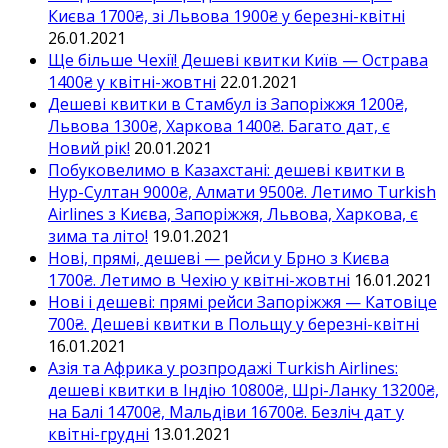
Києва 1700₴, зі Львова 1900₴ у березні-квітні
26.01.2021
Ще більше Чехії! Дешеві квитки Київ — Острава
1400₴ у квітні-жовтні
22.01.2021
Дешеві квитки в Стамбул із Запоріжжя 1200₴,
Львова 1300₴, Харкова 1400₴. Багато дат, є
Новий рік!
20.01.2021
Побуковелимо в Казахстані: дешеві квитки в
Нур-Султан 9000₴, Алмати 9500₴. Летимо Turkish
Airlines з Києва, Запоріжжя, Львова, Харкова, є
зима та літо!
19.01.2021
Нові, прямі, дешеві — рейси у Брно з Києва
1700₴. Летимо в Чехію у квітні-жовтні
16.01.2021
Нові і дешеві: прямі рейси Запоріжжя — Катовіце
700₴. Дешеві квитки в Польщу у березні-квітні
16.01.2021
Азія та Африка у розпродажі Turkish Airlines:
дешеві квитки в Індію 10800₴, Шрі-Ланку 13200₴,
на Балі 14700₴, Мальдіви 16700₴. Безліч дат у
квітні-грудні
13.01.2021