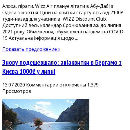
Алоха, пірати. Wizz Air планує літати в Абу-Дабі з
від
Одеси з жовтня. Ціни на квитки стартують від 2100₴
2100₴.
туди-назад для учасників WIZZ Discount Club.
Прямі
Доступний весь календар бронювання аж до липня
рейси
2021 року. Обмеження, обумовлені пандемією COVID-
Wizz
19 Актуальна інформація щодо ...
Air
в
Показать предложение »
ОАЕ
Знову подешевшало: авіаквитки в Бергамо з
Києва 1000₴ у липні
к
13.07.2020
Комментарии
отключены
1,379
записи
Просмотров
Знову
подешевшало:
авіаквитки
в
Бергамо
з