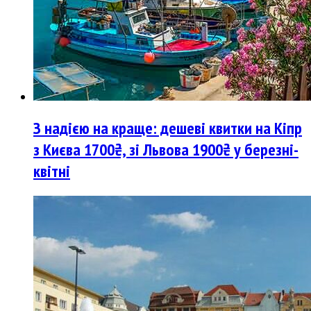
З надією на краще: дешеві квитки на Кіпр
з Києва 1700₴, зі Львова 1900₴ у березні-
квітні