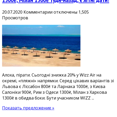
к
20.07.2020
Комментарии
отключены
1,505
записи
Просмотров
Пляжна
знижка
20%:
дешеві
квитки
у
Лісабон
800₴,
Салоніки
Алоха, пірати. Сьогодні знижка 20% у Wizz Air на
900₴,
окремі, «пляжні» напрямки. Серед цікавих варіантів зі
Ларнаку
Львова є Ліссабон 800₴ та Ларнака 1000₴, з Києва
1000₴,
Салоніки 900₴, Рим з Одеси 1300₴, Мілан з Харкова
Рим
1300₴ в обидва боки. Бути учасником WIZZ ...
1300₴,
Мілан
Показать предложение »
1300₴
туди-