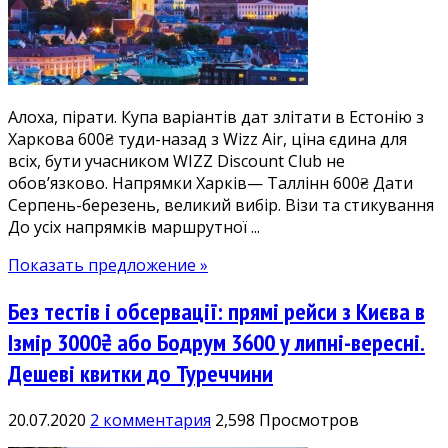
з
Харкова
600₴
туди-
назад.
Алоха, пірати. Купа варіантів дат злітати в Естонію з
Безліч
Харкова 600₴ туди-назад з Wizz Air, ціна єдина для
дат
всіх, бути учасником WIZZ Discount Club не
у
обов’язково. Напрямки Харків— Таллінн 600₴ Дати
серпні-
Серпень-березень, великий вибір. Візи та стикування
березні,
До усіх напрямків маршрутної ...
є
святкові
Показать предложение »
Без тестів і обсервації: прямі рейси з Києва в
Ізмір 3000₴ або Бодрум 3600 у липні-вересні.
Дешеві квитки до Туреччини
20.07.2020
2 комментария
2,598 Просмотров