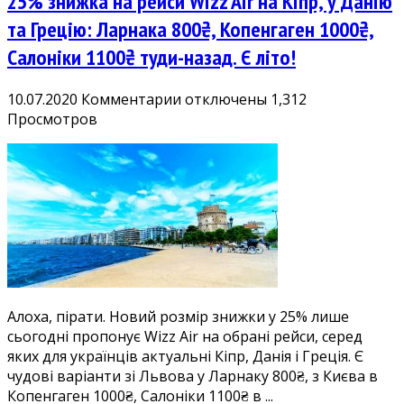
25% знижка на рейси Wizz Air на Кіпр, у Данію
до
Туреччини
та Грецію: Ларнака 800₴, Копенгаген 1000₴,
з
Салоніки 1100₴ туди-назад. Є літо!
багажом
та
к
10.07.2020
Комментарии
отключены
1,312
харчуванням
записи
Просмотров
25%
знижка
на
рейси
Wizz
Air
на
Кіпр,
у
Алоха, пірати. Новий розмір знижки у 25% лише
Данію
сьогодні пропонує Wizz Air на обрані рейси, серед
та
яких для українців актуальні Кіпр, Данія і Греція. Є
Грецію:
чудові варіанти зі Львова у Ларнаку 800₴, з Києва в
Ларнака
Копенгаген 1000₴, Салоніки 1100₴ в ...
800₴,