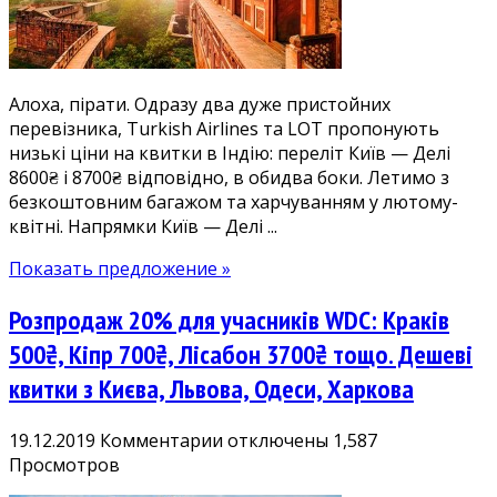
квитки
в
Індію
8600₴.
Алоха, пірати. Одразу два дуже пристойних
Високий
перевізника, Turkish Airlines та LOT пропонують
сезон!
низькі ціни на квитки в Індію: переліт Київ — Делі
8600₴ і 8700₴ відповідно, в обидва боки. Летимо з
безкоштовним багажом та харчуванням у лютому-
квітні. Напрямки Київ — Делі ...
Показать предложение »
Розпродаж 20% для учасників WDC: Краків
500₴, Кіпр 700₴, Лісабон 3700₴ тощо. Дешеві
квитки з Києва, Львова, Одеси, Харкова
к
19.12.2019
Комментарии
отключены
1,587
записи
Просмотров
Розпродаж