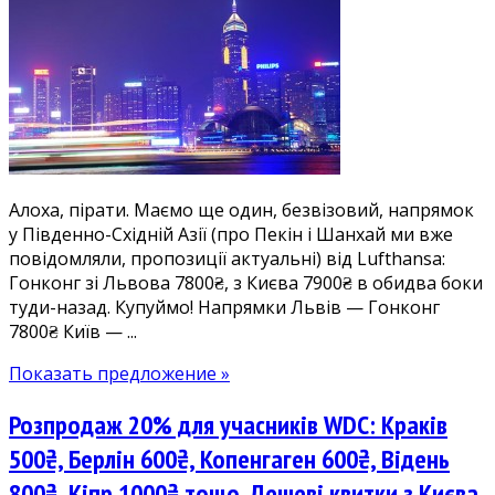
Гонконг
зі
Львова
7800₴,
з
Києва
7900₴.
Дешеві
Алоха, пірати. Маємо ще один, безвізовий, напрямок
квитки
у Південно-Східній Азії (про Пекін і Шанхай ми вже
Lufthansa
повідомляли, пропозиції актуальні) від Lufthansa:
у
Гонконг зі Львова 7800₴, з Києва 7900₴ в обидва боки
лютому-
туди-назад. Купуймо! Напрямки Львів — Гонконг
квітні
7800₴ Київ — ...
Показать предложение »
Розпродаж 20% для учасників WDC: Краків
500₴, Берлін 600₴, Копенгаген 600₴, Відень
800₴, Кіпр 1000₴ тощо. Дешеві квитки з Києва,