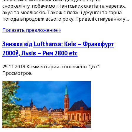
сноркелінгу: побачимо гігантських скатів та черепах,
акул та моллюсків. Також є пляжі і джунглі та гарна
погода впродовж всього року. Тривалі стикування у ...
Показать предложение »
Знижки від Lufthansa: Київ — Франкфурт
2000₴, Львів — Рим 2800 etc
к
29.11.2019
Комментарии
отключены
1,671
записи
Просмотров
Знижки
від
Lufthansa:
Київ
—
Франкфурт
2000₴,
Львів
—