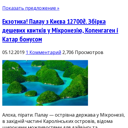
Показать предложение »
Екзотика! Палау з Києва 12700₴. Збірка
дешевих квитків у Мікронезію, Копенгаген і
Катар бонусом
05.12.2019
1 Комментарий
2,706 Просмотров
Алоха, пірати. Палау — острівна держава у Мікронезії,
в західній частині Каролінських островів, відома
широкими можливостями для дайвінгу та