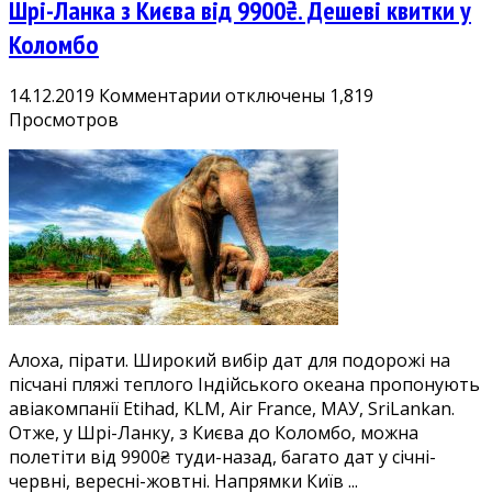
Шрі-Ланка з Києва від 9900₴. Дешеві квитки у
Коломбо
к
14.12.2019
Комментарии
отключены
1,819
записи
Просмотров
Шрі-
Ланка
з
Києва
від
9900₴.
Дешеві
квитки
у
Алоха, пірати. Широкий вибір дат для подорожі на
Коломбо
пісчані пляжі теплого Індійського океана пропонують
авіакомпанії Etihad, KLM, Air France, МАУ, SriLankan.
Отже, у Шрі-Ланку, з Києва до Коломбо, можна
полетіти від 9900₴ туди-назад, багато дат у січні-
червні, вересні-жовтні. Напрямки Київ ...