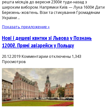
решта місяців до вересня 2300₴ туди-назад з
березні-
широким вибором. Напрямки Київ — Лука 1600₴ Дати
вересні.
Березень-жовтень. Візи та стикування Громадянам
Літні
України ...
дати
2300₴
Показать предложение »
Нові і дешеві квитки зі Львова у Познань
1200₴. Прямі авіарейси у Польщу
к
20.12.2019
Комментарии
отключены
1,343
записи
Просмотров
Нові
і
дешеві
квитки
зі
Львова
у
Познань