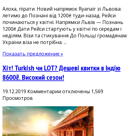
1200₴.
Алоха, пірати. Новий напрямок Ryanair зі Львова:
Прямі
летимо до Познані від 1200₴ туди-назад. Рейси
авіарейси
починаються у квітні. Напрямки Львів — Познань
у
1200₴ Дати Рейси стартують у квітні по середам і
Польщу
неділям. Візи та стикування До Польщі громадянам
України віза не потрібна. ...
Показать предложение »
Хіт! Turkish чи LOT? Дешеві квитки в Індію
8600₴. Високий сезон!
к
19.12.2019
Комментарии
отключены
1,569
записи
Просмотров
Хіт!
Turkish
чи
LOT?
Дешеві