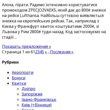
Алоха, пірати. Радимо інтенсивно користуватися
Рим
промокодом ZPECJO2VAEK5, який дає до 800₴ знижки
2800
на рейси Lufthansa. Найбільш суттєвою виявляється
etc
знижка на європейських рейсах. Так, наприклад з
Києва у Франкфурт квиток коштуватиме 2000₴, зі
Львова у Рим 2800₴ туди-назад. Код застосовуємо на
стадіїї ...
Показать предложение »
Страница 1 из 6
1
2
3
4
5
»
...
Последняя »
Рубрики
Аеропорти
Бонуси
Квитки
Дніпро
Запоріжжя
Івано-Франківськ
Київ (+Вінниця)