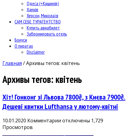
Одеса (+Кишинів)
Харків
Херсон, Миколаїв
САМ СЕБЕ ТУРАГЕНТСТВО
Купить авиабилет
Забронировать отель
Бонуси
О пиратах
Disclaimer
Главная
/
Архивы тегов: квітень
Архивы тегов:
квітень
Хіт! Гонконг зі Львова 7800₴, з Києва 7900₴.
Дешеві квитки Lufthansa у лютому-квітні
к
10.01.2020
Комментарии
отключены
1,729
записи
Просмотров
Хіт!