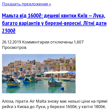
тощо.
Показать предложение »
Дешеві
квитки
Мальта від 1600₴: дешеві квитки Київ — Лука,
з
Києва,
багато варіантів у березні-вересні. Літні дати
Запоріжжя,
2300₴
Львова,
Одеси,
к
26.12.2019
Комментарии
отключены
1,607
Харкова
записи
Просмотров
Мальта
від
1600₴:
дешеві
квитки
Київ
—
Лука,
багато
Алоха, пірати. Air Malta знову має низькі ціни на прямі
варіантів
рейси з Києва до Луки, у березні 1600₴, у квітні 1800₴,
у