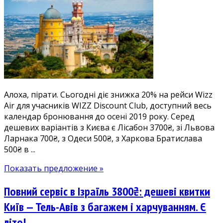
20%
для
учасників
WDC:
Краків
500₴,
Кіпр
700₴,
Алоха, пірати. Сьогодні діє знижка 20% на рейси Wizz
Лісабон
Air для учасників WIZZ Discount Club, доступний весь
3700₴
календар бронювання до осені 2019 року. Серед
тощо.
дешевих варіантів з Києва є Лісабон 3700₴, зі Львова
Дешеві
Ларнака 700₴, з Одеси 500₴, з Харкова Братислава
квитки
500₴ в ...
з
Києва,
Показать предложение »
Львова,
Одеси,
Повний сервіс в Ізраїль 3800₴: дешеві квитки
Харкова
Київ — Тель-Авів з багажем і харчуванням. Є
літо!