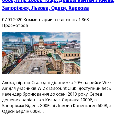
Запоріжжя, Львова, Одеси, Харкова
к
07.01.2020
Комментарии
отключены
1,868
записи
Просмотров
Розпродаж
20%
для
учасників
WDC:
Краків
500₴,
Берлін
600₴,
Алоха, пірати. Сьогодні діє знижка 20% на рейси Wizz
Копенгаген
Air для учасників WIZZ Discount Club, доступний весь
600₴,
календар бронювання до осені 2019 року. Серед
Відень
дешевих варіантів з Києва є Ларнака 1000₴, із
800₴,
Запоріжжя Відень 800₴, зі Львова Копенгаген 600₴, з
Кіпр
Одеси Берлін 600₴, ...
1000₴