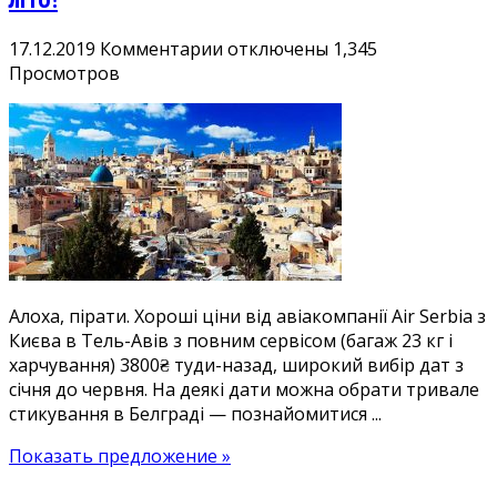
к
17.12.2019
Комментарии
отключены
1,345
записи
Просмотров
Повний
сервіс
в
Ізраїль
3800₴:
дешеві
квитки
Київ
—
Алоха, пірати. Хороші ціни від авіакомпанії Air Serbia з
Тель-
Києва в Тель-Авів з повним сервісом (багаж 23 кг і
Авів
харчування) 3800₴ туди-назад, широкий вибір дат з
з
січня до червня. На деякі дати можна обрати тривале
багажем
стикування в Белграді — познайомитися ...
і
харчуванням.
Показать предложение »
Є
літо!