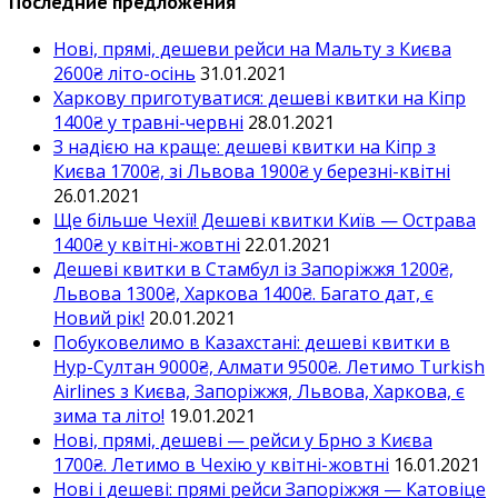
Последние предложения
Нові, прямі, дешеви рейси на Мальту з Києва
2600₴ літо-осінь
31.01.2021
Харкову приготуватися: дешеві квитки на Кіпр
1400₴ у травні-червні
28.01.2021
З надією на краще: дешеві квитки на Кіпр з
Києва 1700₴, зі Львова 1900₴ у березні-квітні
26.01.2021
Ще більше Чехії! Дешеві квитки Київ — Острава
1400₴ у квітні-жовтні
22.01.2021
Дешеві квитки в Стамбул із Запоріжжя 1200₴,
Львова 1300₴, Харкова 1400₴. Багато дат, є
Новий рік!
20.01.2021
Побуковелимо в Казахстані: дешеві квитки в
Нур-Султан 9000₴, Алмати 9500₴. Летимо Turkish
Airlines з Києва, Запоріжжя, Львова, Харкова, є
зима та літо!
19.01.2021
Нові, прямі, дешеві — рейси у Брно з Києва
1700₴. Летимо в Чехію у квітні-жовтні
16.01.2021
Нові і дешеві: прямі рейси Запоріжжя — Катовіце