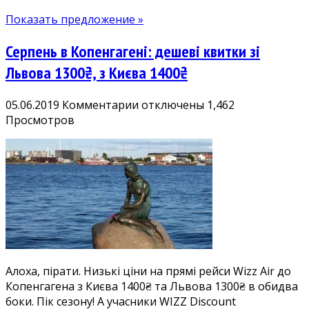
інших
Показать предложение »
міст
України
Серпень в Копенгагені: дешеві квитки зі
Львова 1300₴, з Києва 1400₴
к
05.06.2019
Комментарии
отключены
1,462
записи
Просмотров
Серпень
в
Копенгагені:
дешеві
квитки
зі
Львова
1300₴,
з
Алоха, пірати. Низькі ціни на прямі рейси Wizz Air до
Києва
Копенгагена з Києва 1400₴ та Львова 1300₴ в обидва
1400₴
боки. Пік сезону! А учасники WIZZ Discount