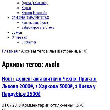
Одеса (+Кишинів)
Харків
Херсон, Миколаїв
САМ СЕБЕ ТУРАГЕНТСТВО
Купить авиабилет
Забронировать отель
Бонуси
О пиратах
Disclaimer
Главная
/
Архивы тегов: львів
(страница 10)
Архивы тегов:
львів
Нові і дешеві авіаквитки в Чехію: Прага зі
Львова 2000₴, з Харкова 3000₴, з Києва у
Пардубіце 2500₴
к
31.07.2019
Комментарии
отключены
1,570