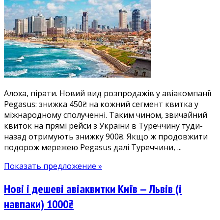
Авів
2900₴,
Тбілісі
2900₴,
Стамбул
1500₴,
Анкара
1500₴
Алоха, пірати. Новий вид розпродажів у авіакомпанії
тощо.
Pegasus: знижка 450₴ на кожний сегмент квитка у
Знижки
міжнародному сполученні. Таким чином, звичайний
від
квиток на прямі рейси з України в Туреччину туди-
900₴
назад отримують знижку 900₴. Якщо ж продовжити
на
подорож мережею Pegasus далі Туреччини, ...
рейси
з
Показать предложение »
Києва,
Запоріжжя,
Нові і дешеві авіаквитки Київ — Львів (і
Харкова,
Львова
навпаки) 1000₴