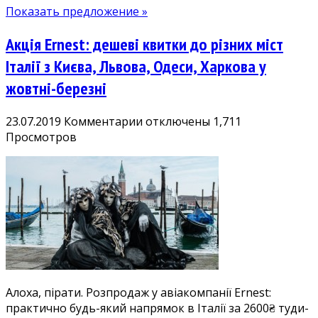
Показать предложение »
Акція Ernest: дешеві квитки до різних міст
Італії з Києва, Львова, Одеси, Харкова у
жовтні-березні
к
23.07.2019
Комментарии
отключены
1,711
записи
Просмотров
Акція
Ernest:
дешеві
квитки
до
різних
міст
Італії
з
Алоха, пірати. Розпродаж у авіакомпанії Ernest:
Києва,
практично будь-який напрямок в Італії за 2600₴ туди-
Львова,