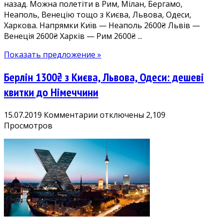
назад. Можна полетіти в Рим, Мілан, Бергамо,
Одеси,
Неаполь, Венецію тощо з Києва, Львова, Одеси,
Харкова
Харкова. Напрямки Київ — Неаполь 2600₴ Львів —
у
Венеція 2600₴ Харків — Рим 2600₴ ...
жовтні-
березні
Показать предложение »
Берлін 1300₴ з Києва, Львова, Одеси: дешеві
квитки до Німеччини
к
15.07.2019
Комментарии
отключены
2,109
записи
Просмотров
Берлін
1300₴
з
Києва,
Львова,
Одеси:
дешеві
квитки