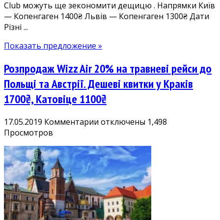
Club можуть ще зекономити дещицю . Напрямки Київ
— Копенгаген 1400₴ Львів — Копенгаген 1300₴ Дати
Різні ...
Показать предложение »
Розпродаж Wizz Air 20% на травневі рейси до
Польщі та Австрії. Дешеві квитки у Краків
1700₴, Катовіце 1100₴
к
17.05.2019
Комментарии
отключены
1,498
записи
Просмотров
Розпродаж
Wizz
Air
20%
на
травневі
рейси
до