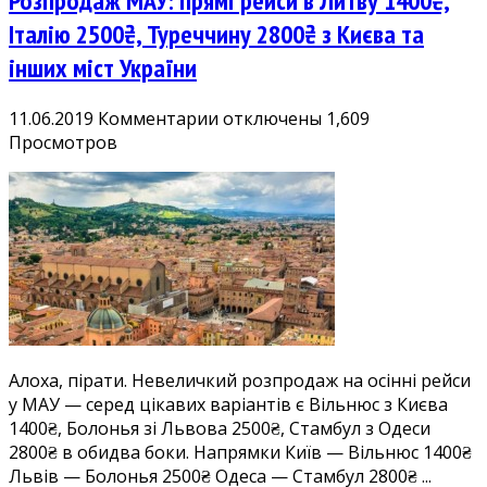
Розпродаж МАУ: прямі рейси в Литву 1400₴,
Італію 2500₴, Туреччину 2800₴ з Києва та
інших міст України
к
11.06.2019
Комментарии
отключены
1,609
записи
Просмотров
Розпродаж
МАУ:
прямі
рейси
в
Литву
1400₴,
Італію
2500₴,
Алоха, пірати. Невеличкий розпродаж на осінні рейси
Туреччину
у МАУ — серед цікавих варіантів є Вільнюс з Києва
2800₴
1400₴, Болонья зі Львова 2500₴, Стамбул з Одеси
з
2800₴ в обидва боки. Напрямки Київ — Вільнюс 1400₴
Києва
Львів — Болонья 2500₴ Одеса — Стамбул 2800₴ ...
та