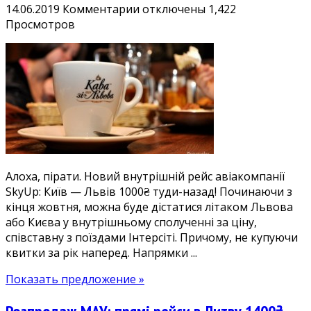
к
14.06.2019
Комментарии
отключены
1,422
записи
Просмотров
Нові
і
дешеві
авіаквитки
Київ
—
Львів
(і
навпаки)
Алоха, пірати. Новий внутрішній рейс авіакомпанії
1000₴
SkyUp: Київ — Львів 1000₴ туди-назад! Починаючи з
кінця жовтня, можна буде дістатися літаком Львова
або Києва у внутрішньому сполученні за ціну,
співставну з поїздами Інтерсіті. Причому, не купуючи
квитки за рік наперед. Напрямки ...
Показать предложение »