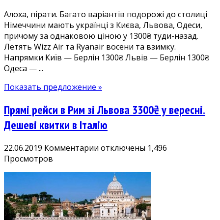
до
Алоха, пірати. Багато варіантів подорожі до столиці
Німеччини
Німеччини мають українці з Києва, Львова, Одеси,
причому за однаковою ціною у 1300₴ туди-назад.
Летять Wizz Air та Ryanair восени та взимку.
Напрямки Київ — Берлін 1300₴ Львів — Берлін 1300₴
Одеса — ...
Показать предложение »
Прямі рейси в Рим зі Львова 3300₴ у вересні.
Дешеві квитки в Італію
к
22.06.2019
Комментарии
отключены
1,496
записи
Просмотров
Прямі
рейси
в
Рим
зі