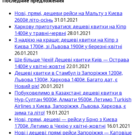
Последние предложения
Нові, прямі, дешеви рейси на Мальту з Києва
2600₴ літо-осінь
31.01.2021
Харкову приготуватися: дешеві квитки на Кіпр
1400₴ у травні-червні
28.01.2021
З надією на краще: дешеві квитки на Кіпр з
Києва 1700₴, зі Львова 1900₴ у березні-квітні
26.01.2021
Ще більше Чехії! Дешеві квитки Київ — Острава
1400₴ у квітні-жовтні
22.01.2021
Дешеві квитки в Стамбул із Запоріжжя 1200₴,
Львова 1300₴, Харкова 1400₴. Багато дат, є
Новий рік!
20.01.2021
Побуковелимо в Казахстані: дешеві квитки в
Нур-Султан 9000₴, Алмати 9500₴. Летимо Turkish
Airlines з Києва, Запоріжжя, Львова, Харкова, є
зима та літо!
19.01.2021
Нові, прямі, дешеві — рейси у Брно з Києва
1700₴. Летимо в Чехію у квітні-жовтні
16.01.2021
Нові і дешеві: прямі рейси Запоріжжя — Катовіце