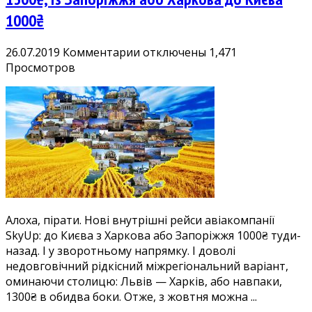
1000₴
к
26.07.2019
Комментарии
отключены
1,471
записи
Просмотров
Нові
і
дешеві:
авіаквитки
Львів
—
Харків
1300₴,
із
Алоха, пірати. Нові внутрішні рейси авіакомпанії
Запоріжжя
SkyUp: до Києва з Харкова або Запоріжжя 1000₴ туди-
або
назад. І у зворотньому напрямку. І доволі
Харкова
недовговічний рідкісний міжрегіональний варіант,
до
оминаючи столицю: Львів — Харків, або навпаки,
Києва
1300₴ в обидва боки. Отже, з жовтня можна ...
1000₴