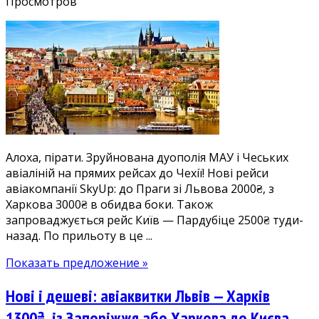
записи
Просмотров
Нові
і
дешеві
авіаквитки
в
Чехію:
Прага
зі
Львова
Алоха, пірати. Зруйнована дуополія МАУ і Чеських
2000₴,
авіаліній на прямих рейсах до Чехії! Нові рейси
з
авіакомпанії SkyUp: до Праги зі Львова 2000₴, з
Харкова
Харкова 3000₴ в обидва боки. Також
3000₴,
запроваджується рейс Київ — Пардубіце 2500₴ туди-
з
назад. По прильоту в це ...
Києва
у
Показать предложение »
Пардубіце
2500₴
Нові і дешеві: авіаквитки Львів — Харків
1300₴, із Запоріжжя або Харкова до Києва