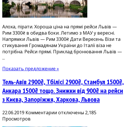
Львова
3300₴
у
вересні.
Алоха, пірати. Хороша ціна на прямі рейси Львів —
Дешеві
Рим 3300₴ в обидва боки. Летимо з МАУ у вересні.
квитки
Напрямки Львів — Рим 3300₴ Дати Вересень Візи та
в
стикування Громадянам України до Італії віза не
Італію
потрібна. Рейси прямі. Приклад бронювання Львів —
...
Показать предложение »
Тель-Авів 2900₴, Тбілісі 2900₴, Стамбул 1500₴,
Анкара 1500₴ тощо. Знижки від 900₴ на рейси
з Києва, Запоріжжя, Харкова, Львова
к
22.06.2019
Комментарии
отключены
2,185
записи
Просмотров
Тель-