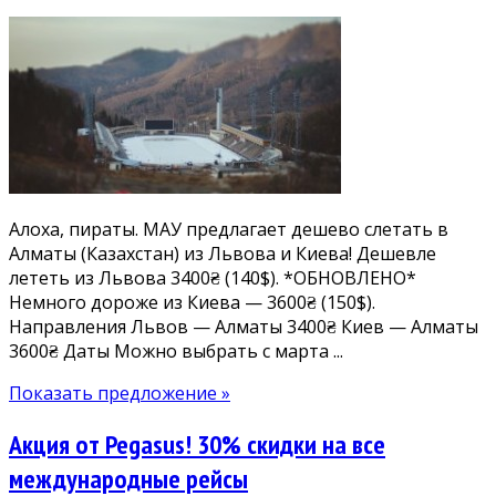
Дешево
из
Львова
в
Алматы.
Всего
3400₴/140$
*ОБНОВЛЕНО*
Из
Алоха, пираты. МАУ предлагает дешево слетать в
Киева
Алматы (Казахстан) из Львова и Киева! Дешевле
тоже!
лететь из Львова 3400₴ (140$). *ОБНОВЛЕНО*
Есть
Немного дороже из Киева — 3600₴ (150$).
майские
Направления Львов — Алматы 3400₴ Киев — Алматы
3600₴ Даты Можно выбрать с марта ...
Показать предложение »
Акция от Pegasus! 30% скидки на все
международные рейсы