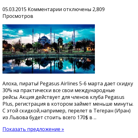
к
05.03.2015
Комментарии
отключены
2,809
записи
Просмотров
Акция
от
Pegasus!
30%
скидки
на
все
международные
рейсы
Алоха, пираты! Pegasus Airlines 5-6 марта дает скидку
30% на практически все свои международные
рейсы. Акция действует для членов клуба Pegasus
Plus, регистрация в котором займет меньше минуты.
С этой скидкой,например, перелет в Тегеран (Иран)
из Львова будет стоить всего 170$ в ...
Показать предложение »