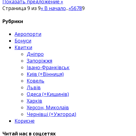
Показать предложение »
Страница 9 из 9
« В начало
...
«
5
6
7
8
9
Рубрики
Аеропорти
Бонуси
Квитки
Дніпро
Запоріжжя
Івано-Франківськ
Київ (+Вінниця)
Ковель
Львів
Одеса (+Кишинів)
Харків
Херсон, Миколаїв
Чернівці (+Ужгород)
Корисне
Читай нас в соцсетях