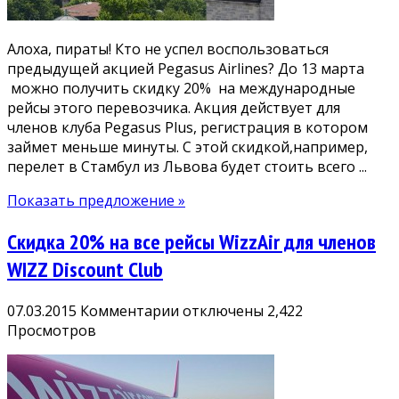
из
Львова
Алоха, пираты! Кто не успел воспользоваться
2800₴
предыдущей акцией Pegasus Airlines? До 13 марта
и
можно получить скидку 20% на международные
Харькова
рейсы этого перевозчика. Акция действует для
3300₴
членов клуба Pegasus Plus, регистрация в котором
займет меньше минуты. С этой скидкой,например,
перелет в Стамбул из Львова будет стоить всего ...
Показать предложение »
Скидка 20% на все рейсы WizzAir для членов
WIZZ Discount Club
к
07.03.2015
Комментарии
отключены
2,422
записи
Просмотров
Скидка
20%
на