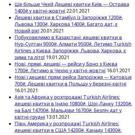
Ще більше Чехії! Дешеві квитки Київ — Острава
1400₴ у квітні-жовтні
22.01.2021
Дешеві квитки в Стамбул із Запоріжжя 1200₴,
Львова 1300₴, Харкова 1400₴. Багато дат, є
Новий рік!
20.01.2021
Побуковелимо в Казахстані: дешеві квитки в
Нур-Султан 9000₴, Алмати 9500₴. Летимо Turkish
Airlines з Києва, Запоріжжя, Львова, Харкова, є
зима та літо!
19.01.2021
Нові, прямі, дешеві — рейси у Брно з Києва
1700₴. Летимо в Чехію у квітні-жовтні
16.01.2021
Нові і дешеві: прямі рейси Запоріжжя — Катовіце
700₴. Дешеві квитки в Польщу у березні-квітні
16.01.2021
Азія та Африка у розпродажі Turkish Airlines:
дешеві квитки в Індію 10800₴, Шрі-Ланку 13200₴,
на Балі 14700₴, Мальдіви 16700₴. Безліч дат у
квітні-грудні
13.01.2021
Півн. Америка у розпродажі Turkish Airlines:
дешеві квитки в США 14200₴, Канаду 14300₴.