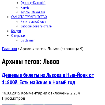
Одеса (+Кишинів)
Харків
Херсон, Миколаїв
САМ СЕБЕ ТУРАГЕНТСТВО
Купить авиабилет
Забронировать отель
Бонуси
О пиратах
Disclaimer
Главная
/
Архивы тегов: Львов
(страница 9)
Архивы тегов:
Львов
Дешевые билеты из Львова в Нью-Йорк от
11800₴. Есть майские и Новый год
к
16.03.2015
Комментарии
отключены
2,254
записи
Просмотров
Дешевые