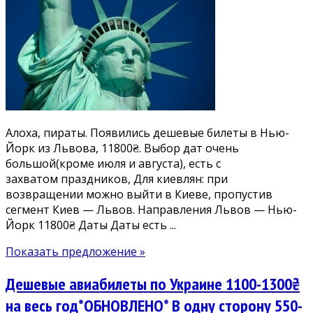
билеты
из
Львова
в
Нью-
Йорк
от
11800₴.
Алоха, пираты. Появились дешевые билеты в Нью-
Есть
Йорк из Львова, 11800₴. Выбор дат очень
майские
большой(кроме июля и августа), есть с
и
захватом праздников, Для киевлян: при
Новый
возвращении можно выйти в Киеве, пропустив
год
сегмент Киев — Львов. Направления Львов — Нью-
Йорк 11800₴ Даты Даты есть ...
Показать предложение »
Дешевые авиабилеты по Украине 1100-1300₴
на весь год*ОБНОВЛЕНО* В одну сторону 550-