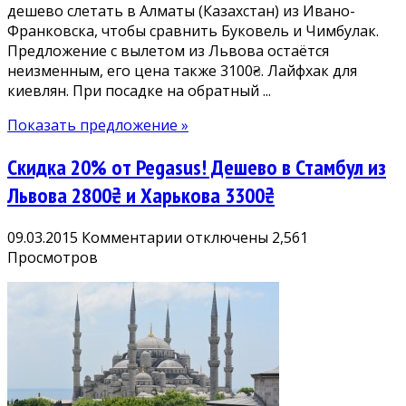
дешево слетать в Алматы (Казахстан) из Ивано-
и
Франковска, чтобы сравнить Буковель и Чимбулак.
майские
Предложение с вылетом из Львова остаётся
неизменным, его цена также 3100₴. Лайфхак для
киевлян. При посадке на обратный ...
Показать предложение »
Скидка 20% от Pegasus! Дешево в Стамбул из
Львова 2800₴ и Харькова 3300₴
к
09.03.2015
Комментарии
отключены
2,561
записи
Просмотров
Скидка
20%
от
Pegasus!
Дешево
в
Стамбул