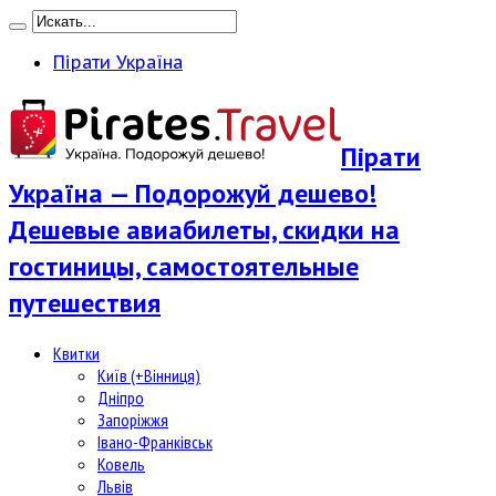
Пірати Україна
Пірати
Україна — Подорожуй дешево!
Дешевые авиабилеты, скидки на
гостиницы, самостоятельные
путешествия
Квитки
Київ (+Вінниця)
Дніпро
Запоріжжя
Івано-Франківськ
Ковель
Львів