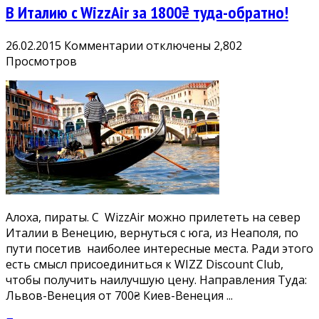
В Италию c WizzAir за 1800₴ туда-обратно!
к
26.02.2015
Комментарии
отключены
2,802
записи
Просмотров
В
Италию
c
WizzAir
за
1800₴
туда-
обратно!
Алоха, пираты. С WizzAir можно прилететь на север
Италии в Венецию, вернуться с юга, из Неаполя, по
пути посетив наиболее интересные места. Ради этого
есть смысл присоединиться к WIZZ Discount Club,
чтобы получить наилучшую цену. Направления Туда:
Львов-Венеция от 700₴ Киев-Венеция ...