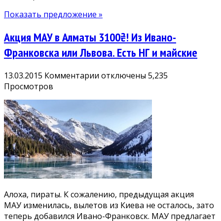
Показать предложение »
Акция МАУ в Алматы 3100₴! Из Ивано-
Франковска или Львова. Есть НГ и майские
к
13.03.2015
Комментарии
отключены
5,235
записи
Просмотров
Акция
МАУ
в
Алматы
3100₴!
Из
Ивано-
Франковска
или
Алоха, пираты. К сожалению, предыдущая акция
Львова.
МАУ изменилась, вылетов из Киева не осталось, зато
Есть
теперь добавился Ивано-Франковск. МАУ предлагает
НГ