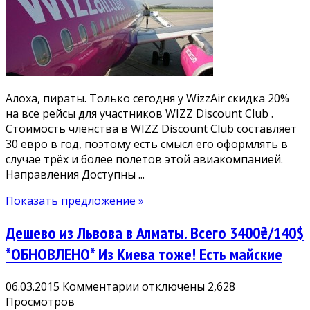
все
рейсы
WizzAir
для
членов
WIZZ
Алоха, пираты. Только сегодня у WizzAir скидка 20%
Discount
на все рейсы для участников WIZZ Discount Club .
Club
Стоимость членства в WIZZ Discount Club составляет
30 евро в год, поэтому есть смысл его оформлять в
случае трёх и более полетов этой авиакомпанией.
Направления Доступны ...
Показать предложение »
Дешево из Львова в Алматы. Всего 3400₴/140$
*ОБНОВЛЕНО* Из Киева тоже! Есть майские
к
06.03.2015
Комментарии
отключены
2,628
записи
Просмотров