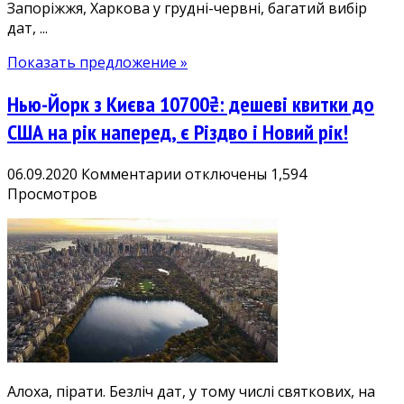
Запоріжжя, Харкова у грудні-червні, багатий вибір
дат, ...
Показать предложение »
Нью-Йорк з Києва 10700₴: дешеві квитки до
США на рік наперед, є Різдво і Новий рік!
к
06.09.2020
Комментарии
отключены
1,594
записи
Просмотров
Нью-
Йорк
з
Києва
10700₴:
дешеві
квитки
до
США
Алоха, пірати. Безліч дат, у тому числі святкових, на
на