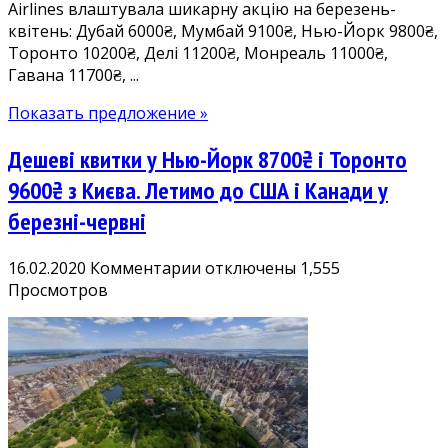
Airlines влаштувала шикарну акцію на березень-
Куба
квітень: Дубай 6000₴, Мумбай 9100₴, Нью-Йорк 9800₴,
11700₴
Торонто 10200₴, Делі 11200₴, Монреаль 11000₴,
Гавана 11700₴, ...
Показать предложение »
Дешеві квитки у Нью-Йорк 8700₴ і Торонто
9600₴ з Києва. Летимо до США і Канади у
березні-червні
к
16.02.2020
Комментарии
отключены
1,555
записи
Просмотров
Дешеві
квитки
у
Нью-
Йорк
8700₴
і