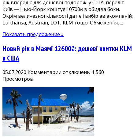
рік вперед є для дешевої подорожі у США: переліт
рік
Київ — Нью-Йорк кощтує 10700₴ в обидва боки.
наперед,
Окрім величезної кількості дат є і вибір авіакомпаній:
є
Lufthansa, Austrian, LOT, KLM тощо. Обмеження, ...
Різдво
і
Показать предложение »
Новий
рік!
Новий рік в Маямі 12600₴: дешеві квитки KLM
в США
к
05.07.2020
Комментарии
отключены
1,560
записи
Просмотров
Новий
рік
в
Маямі
12600₴:
дешеві
квитки
KLM