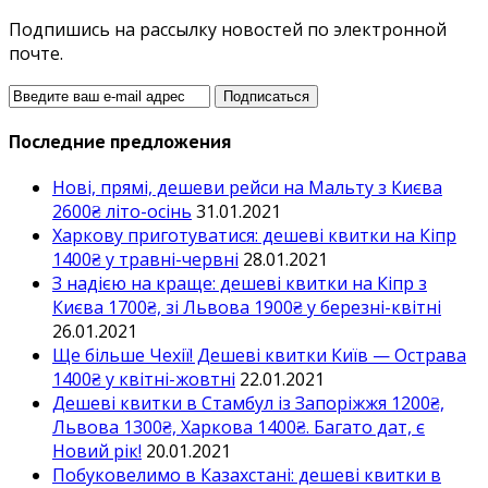
Подпишись на рассылку новостей по электронной
почте.
Последние предложения
Нові, прямі, дешеви рейси на Мальту з Києва
2600₴ літо-осінь
31.01.2021
Харкову приготуватися: дешеві квитки на Кіпр
1400₴ у травні-червні
28.01.2021
З надією на краще: дешеві квитки на Кіпр з
Києва 1700₴, зі Львова 1900₴ у березні-квітні
26.01.2021
Ще більше Чехії! Дешеві квитки Київ — Острава
1400₴ у квітні-жовтні
22.01.2021
Дешеві квитки в Стамбул із Запоріжжя 1200₴,
Львова 1300₴, Харкова 1400₴. Багато дат, є
Новий рік!
20.01.2021
Побуковелимо в Казахстані: дешеві квитки в