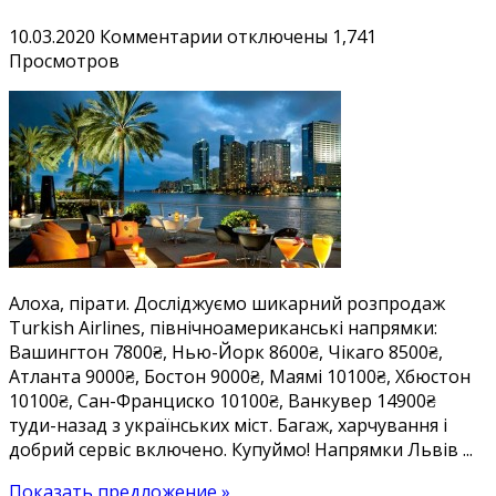
к
10.03.2020
Комментарии
отключены
1,741
записи
Просмотров
Хітова
Півн.
Америка
з
Turkish
Airlines!
Дешеві
квитки
в
Алоха, пірати. Досліджуємо шикарний розпродаж
Вашингтон
Turkish Airlines, північноамериканські напрямки:
7800₴,
Вашингтон 7800₴, Нью-Йорк 8600₴, Чікаго 8500₴,
Нью-
Атланта 9000₴, Бостон 9000₴, Маямі 10100₴, Хбюстон
Йорк
10100₴, Сан-Франциско 10100₴, Ванкувер 14900₴
8600₴,
туди-назад з українських міст. Багаж, харчування і
Маямі
добрий сервіс включено. Купуймо! Напрямки Львів ...
10100₴,
Сан-
Показать предложение »