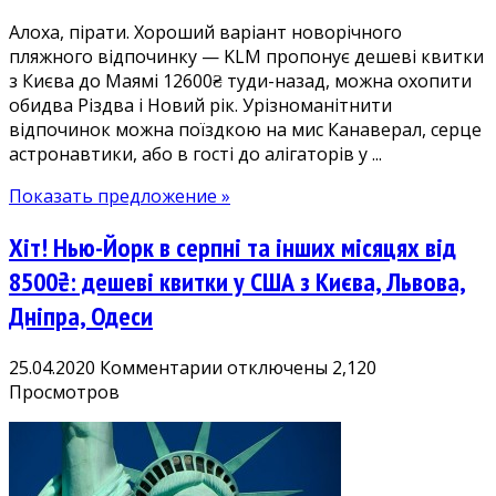
в
Алоха, пірати. Хороший варіант новорічного
США
пляжного відпочинку — KLM пропонує дешеві квитки
з Києва до Маямі 12600₴ туди-назад, можна охопити
обидва Різдва і Новий рік. Урізноманітнити
відпочинок можна поїздкою на мис Канаверал, серце
астронавтики, або в гості до алігаторів у ...
Показать предложение »
Хіт! Нью-Йорк в серпні та інших місяцях від
8500₴: дешеві квитки у США з Києва, Львова,
Дніпра, Одеси
к
25.04.2020
Комментарии
отключены
2,120
записи
Просмотров
Хіт!
Нью-
Йорк
в