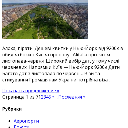
в
США:
Київ
—
Нью-
Йорк
від
Алоха, пірати. Дешеві квитки у Нью-Йорк від 9200₴ в
9200₴.
обидва боки з Києва пропонує Alitalia протягом
Є
листопада-червня. Широкий вибір дат, у тому числі
літо!
червневих. Напрямки Київ — Нью-Йорк 9200₴ Дати
Багато дат з листопада по червень. Візи та
стикування Громадянам України потрібна віза ...
Показать предложение »
Страница 1 из 7
1
2
3
4
5
»
...
Последняя »
Рубрики
Аеропорти
Бонуси