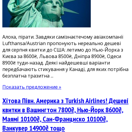
серпні
та
інших
місяцях
від
Алоха, пірати. Завдяки самізнаєтечому авіакомпанії
8500₴:
Lufthansa/Austrian пропонують нереально дешеві
дешеві
для серпня квитки до США: летимо до Нью-Йорка з
квитки
Києва за 8600₴, Львова 8500₴, Дніпра 8900₴, Одеси
у
8900₴ туди-назад. Деякі найдешевші варіанти
США
передбачають стикування у Канаді, для яких потрібна
з
безплатна тразитна ...
Києва,
Львова,
Показать предложение »
Дніпра,
Одеси
Хітова Півн. Америка з Turkish Airlines! Дешеві
квитки в Вашингтон 7800₴, Нью-Йорк 8600₴,
Маямі 10100₴, Сан-Франциско 10100₴,
Ванкувер 14900₴ тощо