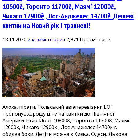
10600₴, Торонто 11700₴, Маямі 12000₴,
Чикаго 12900₴ , Лос-Анджелес 14700₴. Дешеві
квитки на Новий рік і травневі!
18.11.2020
2 комментария
2,971 Просмотров
Алоха, пірати. Польський авіаперевізник LOT
пропонує хорошу ціну на квитки до Північної
Америки: Нью-Йорк 10800₴, Торонто 11700₴, Маямі
12000₴, Чикаго 12900₴ , Лос-Анджелес 14700₴ в
обидва боки. Летіти можна з Києва, Одеси, Львова,