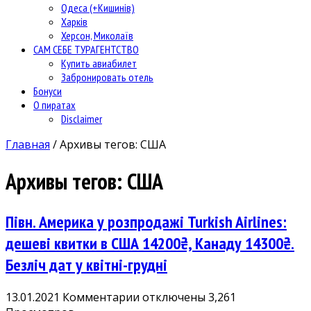
Одеса (+Кишинів)
Харків
Херсон, Миколаїв
САМ СЕБЕ ТУРАГЕНТСТВО
Купить авиабилет
Забронировать отель
Бонуси
О пиратах
Disclaimer
Главная
/
Архивы тегов: США
Архивы тегов:
США
Півн. Америка у розпродажі Turkish Airlines:
дешеві квитки в США 14200₴, Канаду 14300₴.
Безліч дат у квітні-грудні
к
13.01.2021
Комментарии
отключены
3,261