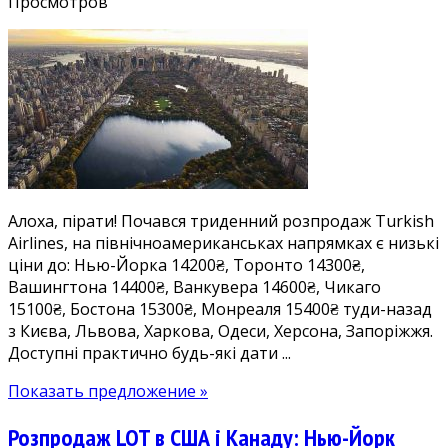
записи
Просмотров
Півн.
Америка
у
розпродажі
Turkish
Airlines:
дешеві
квитки
в
Алоха, пірати! Почався триденний розпродаж Turkish
США
Airlines, на північноамериканськах напрямках є низькі
14200₴,
ціни до: Нью-Йорка 14200₴, Торонто 14300₴,
Канаду
Вашингтона 14400₴, Ванкувера 14600₴, Чикаго
14300₴.
15100₴, Бостона 15300₴, Монреаля 15400₴ туди-назад
Безліч
з Києва, Львова, Харкова, Одеси, Херсона, Запоріжжя.
дат
Доступні практично будь-які дати ...
у
квітні-
Показать предложение »
грудні
Розпродаж LOT в США і Канаду: Нью-Йорк