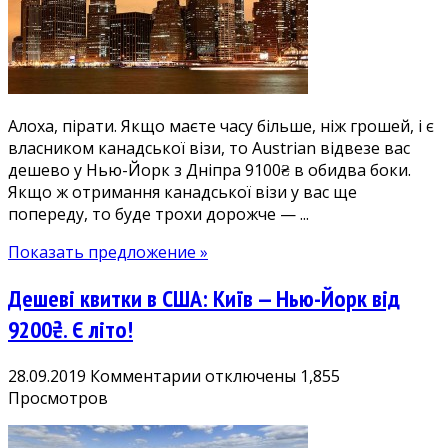
від
9100₴:
дешеві
квитки
у
Алоха, пірати. Якщо маєте часу більше, ніж грошей, і є
США
власником канадської візи, то Austrian відвезе вас
дешево у Нью-Йорк з Дніпра 9100₴ в обидва боки.
Якщо ж отримання канадської візи у вас ще
попереду, то буде трохи дорожче — ...
Показать предложение »
Дешеві квитки в США: Київ — Нью-Йорк від
9200₴. Є літо!
к
28.09.2019
Комментарии
отключены
1,855
записи
Просмотров
Дешеві
квитки