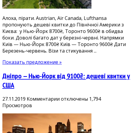
Торонто
9600₴
Алоха, пірати. Austrian, Air Canada, Lufthansa
з
пропонують дешеві квитки до Північної Америки з
Києва.
Києва: у Нью-Йорк 8700₴, Торонто 9600₴ в обидва
Летимо
боки. Доволі багато дат у березні-червні. Напрямки
до
Київ — Нью-Йорк 8700₴ Київ — Торонто 9600₴ Дати
США
Березень-червень. Візи та стикування ...
і
Канади
Показать предложение »
у
березні-
Дніпро — Нью-Йорк від 9100₴: дешеві квитки у
червні
США
к
27.11.2019
Комментарии
отключены
1,794
записи
Просмотров
Дніпро
—
Нью-
Йорк