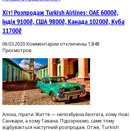
Франциско
10100₴,
Хіт! Розпродаж Turkish Airlines: ОАЕ 6000₴,
Ванкувер
14900₴
Індія 9100₴, США 9800₴, Канада 10200₴, Куба
тощо
11700₴
к
06.03.2020
Комментарии
отключены
1,848
записи
Просмотров
Хіт!
Розпродаж
Turkish
Airlines:
ОАЕ
6000₴,
Індія
9100₴,
США
Алоха, пірати. Життя — непозбувна бентега, кому Нові
9800₴,
Санжари, а кому Гавана. Підозрюємо, саме тому
Канада
відбувається наступний розпродаж. Отже, Turkish
10200₴,