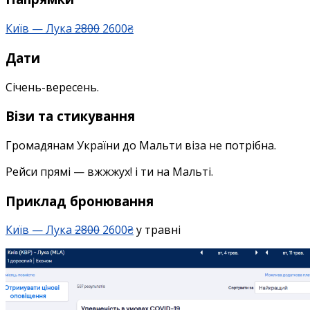
до
Мальти
Київ — Лука
2800
2600₴
2600₴
у
Дати
січні-
вересні
Січень-вересень.
Візи та стикування
Громадянам України до Мальти віза не потрібна.
Рейси прямі — вжжжух! і ти на Мальті.
Приклад бронювання
Київ — Лука
2800
2600₴
у травні