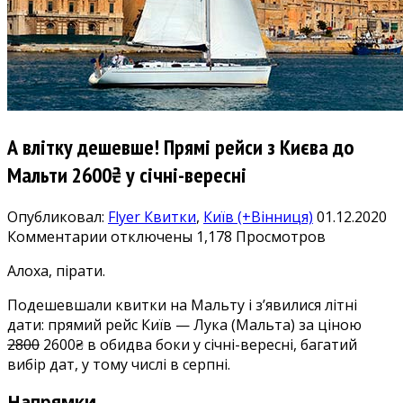
А влітку дешевше! Прямі рейси з Києва до
Мальти 2600₴ у січні-вересні
Опубликовал:
Flyer
Квитки
,
Київ (+Вінниця)
01.12.2020
к
Комментарии
отключены
1,178 Просмотров
записи
Алоха, пірати.
А
влітку
Подешевшали квитки на Мальту і з’явилися літні
дешевше!
дати: прямий рейс Київ — Лука (Мальта) за ціною
Прямі
2800
2600₴ в обидва боки у січні-вересні, багатий
рейси
вибір дат, у тому числі в серпні.
з
Києва
Напрямки