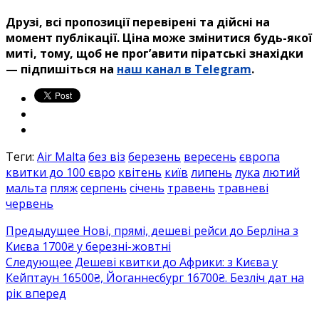
Друзі, всі пропозиції перевірені та дійсні на
момент публікації.
Ціна може змінитися будь-якої
миті, тому, щоб не прог’авити
піратські знахідки
— підпишіться на
наш канал в Telegram
.
Теги:
Air Malta
без віз
березень
вересень
європа
квитки до 100 євро
квітень
київ
липень
лука
лютий
мальта
пляж
серпень
січень
травень
травневі
червень
Предыдущее
Нові, прямі, дешеві рейси до Берліна з
Києва 1700₴ у березні-жовтні
Следующее
Дешеві квитки до Африки: з Києва у
Кейптаун 16500₴, Йоганнесбург 16700₴. Безліч дат на
рік вперед