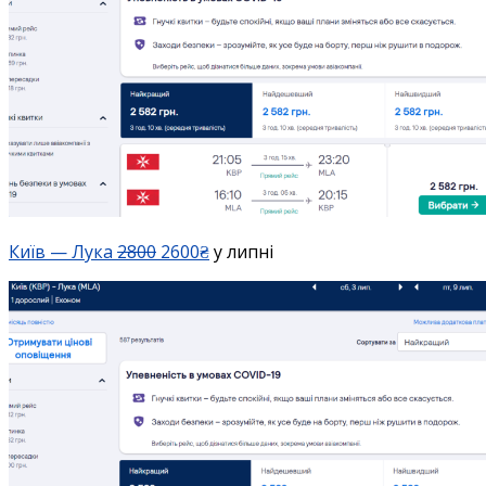
Київ — Лука
2800
2600₴
у липні