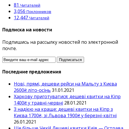
81
Читателей
3,056
Поклонников
12,447
Читателей
Подписка на новости
Подпишись на рассылку новостей по электронной
почте.
Последние предложения
Нові, прямі, дешеви рейси на Мальту з Києва
2600₴ літо-осінь
31.01.2021
Харкову приготуватися: дешеві квитки на Кіпр
1400₴ у травні-червні
28.01.2021
З надією на краще: дешеві квитки на Кіпр з
Києва 1700₴, зі Львова 1900₴ у березні-квітні
26.01.2021
Ще більше Чехії! Дешеві квитки Київ — Острава