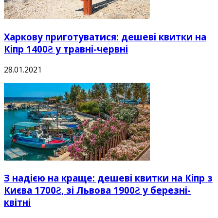
Харкову приготуватися: дешеві квитки на
Кіпр 1400₴ у травні-червні
28.01.2021
З надією на краще: дешеві квитки на Кіпр з
Києва 1700₴, зі Львова 1900₴ у березні-
квітні