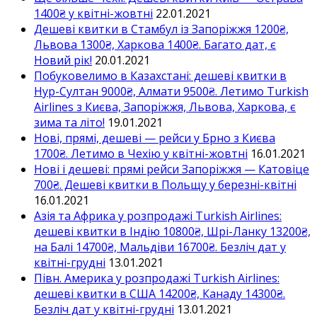
1400₴ у квітні-жовтні
22.01.2021
Дешеві квитки в Стамбул із Запоріжжя 1200₴,
Львова 1300₴, Харкова 1400₴. Багато дат, є
Новий рік!
20.01.2021
Побуковелимо в Казахстані: дешеві квитки в
Нур-Султан 9000₴, Алмати 9500₴. Летимо Turkish
Airlines з Києва, Запоріжжя, Львова, Харкова, є
зима та літо!
19.01.2021
Нові, прямі, дешеві — рейси у Брно з Києва
1700₴. Летимо в Чехію у квітні-жовтні
16.01.2021
Нові і дешеві: прямі рейси Запоріжжя — Катовіце
700₴. Дешеві квитки в Польщу у березні-квітні
16.01.2021
Азія та Африка у розпродажі Turkish Airlines:
дешеві квитки в Індію 10800₴, Шрі-Ланку 13200₴,
на Балі 14700₴, Мальдіви 16700₴. Безліч дат у
квітні-грудні
13.01.2021
Півн. Америка у розпродажі Turkish Airlines:
дешеві квитки в США 14200₴, Канаду 14300₴.
Безліч дат у квітні-грудні
13.01.2021