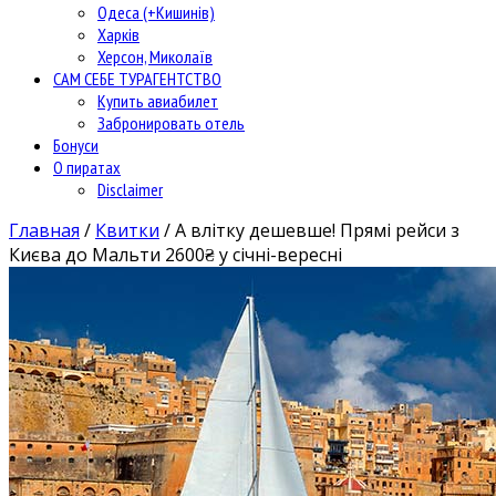
Одеса (+Кишинів)
Харків
Херсон, Миколаїв
САМ СЕБЕ ТУРАГЕНТСТВО
Купить авиабилет
Забронировать отель
Бонуси
О пиратах
Disclaimer
Главная
/
Квитки
/
А влітку дешевше! Прямі рейси з
Києва до Мальти 2600₴ у січні-вересні