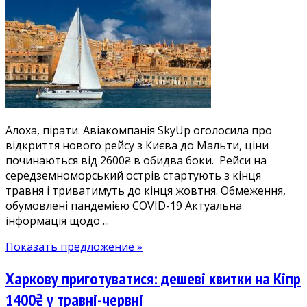
прямі,
дешеви
рейси
на
Мальту
з
Києва
2600₴
Алоха, пірати. Авіакомпанія SkyUp оголосила про
літо-
відкриття нового рейсу з Києва до Мальти, ціни
осінь
починаються від 2600₴ в обидва боки. Рейси на
середземноморський острів стартують з кінця
травня і триватимуть до кінця жовтня. Обмеження,
обумовлені пандемією COVID-19 Актуальна
інформація щодо ...
Показать предложение »
Харкову приготуватися: дешеві квитки на Кіпр
1400₴ у травні-червні