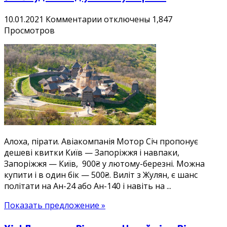
к
10.01.2021
Комментарии
отключены
1,847
записи
Просмотров
Дешеві
квитки
Київ
—
Запоріжжя
(і
навпаки)
900₴
туди-
Алоха, пірати. Авіакомпанія Мотор Січ пропонує
назад
дешеві квитки Київ — Запоріжжя і навпаки,
у
Запоріжжя — Київ, 900₴ у лютому-березні. Можна
лютому-
купити і в один бік — 500₴. Виліт з Жулян, є шанс
березні
політати на Ан-24 або Ан-140 і навіть на ...
Показать предложение »