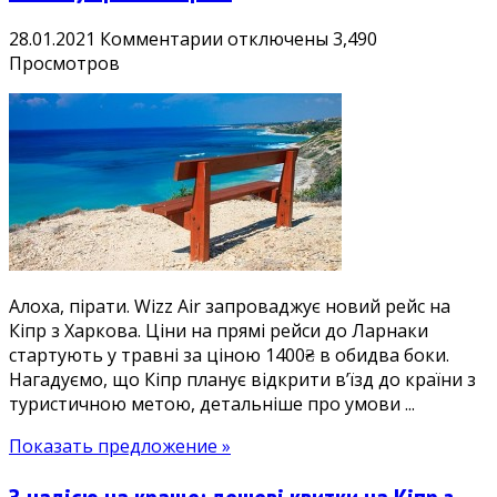
к
28.01.2021
Комментарии
отключены
3,490
записи
Просмотров
Харкову
приготуватися:
дешеві
квитки
на
Кіпр
1400₴
у
травні-
Алоха, пірати. Wizz Air запроваджує новий рейс на
червні
Кіпр з Харкова. Ціни на прямі рейси до Ларнаки
стартують у травні за ціною 1400₴ в обидва боки.
Нагадуємо, що Кіпр планує відкрити в’їзд до країни з
туристичною метою, детальніше про умови ...
Показать предложение »