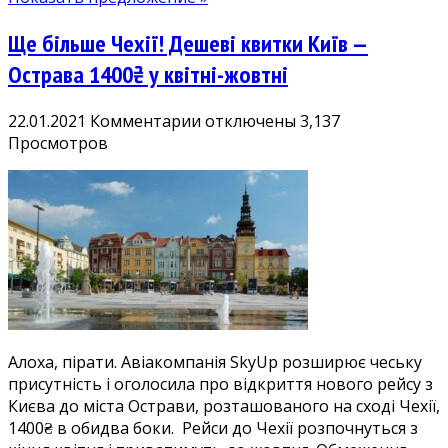
березні-
квітні
Ще більше Чехії! Дешеві квитки Київ —
Острава 1400₴ у квітні-жовтні
к
22.01.2021
Комментарии
отключены
3,137
записи
Просмотров
Ще
більше
Чехії!
Дешеві
квитки
Київ
—
Острава
1400₴
Алоха, пірати. Авіакомпанія SkyUp розширює чеську
у
присутність і оголосила про відкриття нового рейсу з
квітні-
Києва до міста Острави, розташованого на сході Чехії,
жовтні
1400₴ в обидва боки. Рейси до Чехії розпочнуться з