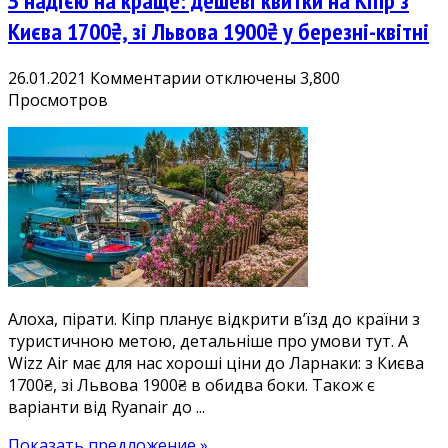
З надією на краще: дешеві квитки на Кіпр з
Києва 1700₴, зі Львова 1900₴ у березні-квітні
к
26.01.2021
Комментарии
отключены
3,800
записи
Просмотров
З
надією
на
краще:
дешеві
квитки
на
Кіпр
з
Алоха, пірати. Кіпр планує відкрити в’їзд до країни з
Києва
туристичною метою, детальніше про умови тут. А
1700₴,
Wizz Air має для нас хороші ціни до Ларнаки: з Києва
зі
1700₴, зі Львова 1900₴ в обидва боки. Також є
Львова
варіанти від Ryanair до ...
1900₴
у
Показать предложение »