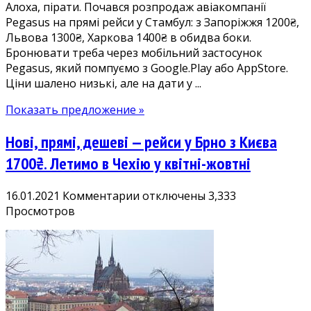
Алоха, пірати. Почався розпродаж авіакомпанії
Харкова
Pegasus на прямі рейси у Стамбул: з Запоріжжя 1200₴,
1400₴.
Львова 1300₴, Харкова 1400₴ в обидва боки.
Багато
Бронювати треба через мобільний застосунок
дат,
Pegasus, який помпуємо з Google.Play або AppStore.
є
Ціни шалено низькі, але на дати у ...
Новий
рік!
Показать предложение »
Нові, прямі, дешеві — рейси у Брно з Києва
1700₴. Летимо в Чехію у квітні-жовтні
к
16.01.2021
Комментарии
отключены
3,333
записи
Просмотров
Нові,
прямі,
дешеві
—
рейси
у