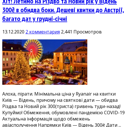
Хіт! Летимо на Різдво та Новий рік у Відень
300₴ в обидва боки. Дешеві квитки до Австрії,
багато дат у грудні-січні
13.12.2020
2 комментария
2,441 Просмотров
Алоха, пірати. Мінімальна ціна у Ryanair на квитки
Київ — Відень, причому на святкові дати — обидва
Різдва та Новий рік 300(триста) гривень туди-назад!
Купуймо! Обмеження, обумовлені пандемією COVID-19
Актуальна інформація щодо обмежень
авіасполучення Напрямки Київ — Відень 300₴ Дати ...