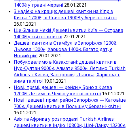
1400₴ у травні-червні
28.01.2021
З надією на краще: дешеві квитки на Кіпр з
Києва 1700₴, зі Львова 1900₴ у березні-квітні
26.01.2021
Ще більше Чехії! Дешеві квитки Київ — Острава
1400₴ у квітні-жовтні
22.01.2021
Дешеві квитки в Стамбул із Запоріжжя 1200₴,
Львова 1300₴, Харкова 1400₴. Багато дат, є
Новий рік!
20.01.2021
Побуковелимо в Казахстані: дешеві квитки в
Нур-Султан 9000₴, Алмати 9500₴. Летимо Turkish
Airlines з Києва, Запоріжжя, Львова, Харкова, є
зима та літо!
19.01.2021
Нові, прямі, дешеві — рейси у Брно з Києва
1700₴. Летимо в Чехію у квітні-жовтні
16.01.2021
Нові і дешеві: прямі рейси Запоріжжя — Катовіце
700₴. Дешеві квитки в Польщу у березні-квітні
16.01.2021
Азія та Африка у розпродажі Turkish Airlines:
дешеві квитки в Індію 10800₴, Шрі-Ланку 13200₴,