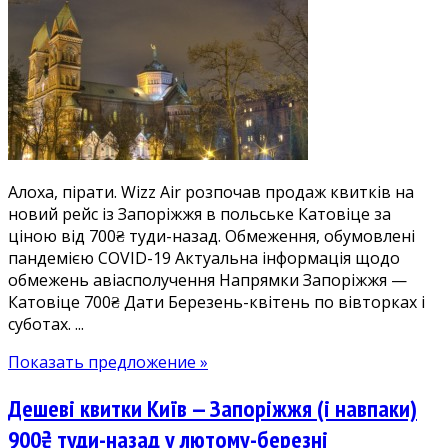
і
дешеві:
прямі
рейси
Запоріжжя
—
Катовіце
700₴.
Алоха, пірати. Wizz Air розпочав продаж квитків на
Дешеві
новий рейс із Запоріжжя в польське Катовіце за
квитки
ціною від 700₴ туди-назад. Обмеження, обумовлені
в
пандемією COVID-19 Актуальна інформація щодо
Польщу
обмежень авіасполучення Напрямки Запоріжжя —
у
Катовіце 700₴ Дати Березень-квітень по вівторках і
березні-
суботах. ...
квітні
Показать предложение »
Дешеві квитки Київ — Запоріжжя (і навпаки)
900₴ туди-назад у лютому-березні