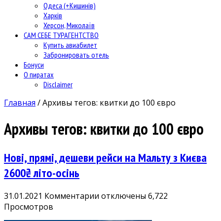
Одеса (+Кишинів)
Харків
Херсон, Миколаїв
САМ СЕБЕ ТУРАГЕНТСТВО
Купить авиабилет
Забронировать отель
Бонуси
О пиратах
Disclaimer
Главная
/
Архивы тегов: квитки до 100 євро
Архивы тегов:
квитки до 100 євро
Нові, прямі, дешеви рейси на Мальту з Києва
2600₴ літо-осінь
к
31.01.2021
Комментарии
отключены
6,722
записи
Просмотров
Нові,