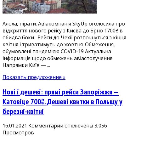
Брно
з
Києва
Алоха, пірати. Авіакомпанія SkyUp оголосила про
1700₴.
відкриття нового рейсу з Києва до Брно 1700₴ в
Летимо
обидва боки. Рейси до Чехії розпочнуться з кінця
в
квітня і триватимуть до жовтня. Обмеження,
Чехію
обумовлені пандемією COVID-19 Актуальна
у
інформація щодо обмежень авіасполучення
квітні-
Напрямки Київ — ...
жовтні
Показать предложение »
Нові і дешеві: прямі рейси Запоріжжя —
Катовіце 700₴. Дешеві квитки в Польщу у
березні-квітні
к
16.01.2021
Комментарии
отключены
3,056
записи
Просмотров
Нові