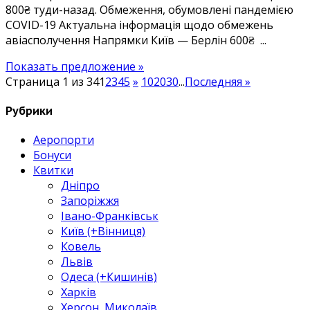
800₴ туди-назад. Обмеження, обумовлені пандемією
800₴
COVID-19 Актуальна інформація щодо обмежень
туди-
авіасполучення Напрямки Київ — Берлін 600₴ ...
назад
Показать предложение »
Страница 1 из 34
1
2
3
4
5
»
10
20
30
...
Последняя »
Рубрики
Аеропорти
Бонуси
Квитки
Дніпро
Запоріжжя
Івано-Франківськ
Київ (+Вінниця)
Ковель
Львів
Одеса (+Кишинів)
Харків
Херсон, Миколаїв