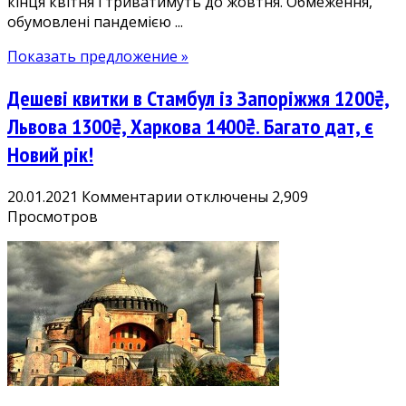
кінця квітня і триватимуть до жовтня. Обмеження,
обумовлені пандемією ...
Показать предложение »
Дешеві квитки в Стамбул із Запоріжжя 1200₴,
Львова 1300₴, Харкова 1400₴. Багато дат, є
Новий рік!
к
20.01.2021
Комментарии
отключены
2,909
записи
Просмотров
Дешеві
квитки
в
Стамбул
із
Запоріжжя
1200₴,
Львова
1300₴,