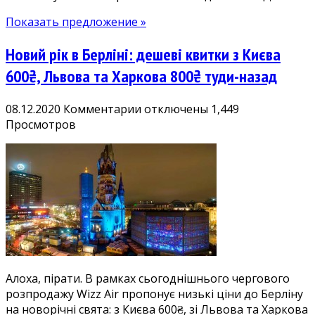
Показать предложение »
Новий рік в Берліні: дешеві квитки з Києва
600₴, Львова та Харкова 800₴ туди-назад
к
08.12.2020
Комментарии
отключены
1,449
записи
Просмотров
Новий
рік
в
Берліні:
дешеві
квитки
з
Києва
600₴,
Алоха, пірати. В рамках сьогоднішнього чергового
Львова
розпродажу Wizz Air пропонує низькі ціни до Берліну
та
на новорічні свята: з Києва 600₴, зі Львова та Харкова
Харкова