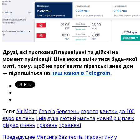
Друзі, всі пропозиції перевірені та дійсні на
момент публікації.
Ціна може змінитися будь-якої
миті, тому, щоб не прог’авити
піратські знахідки
— підпишіться на
наш канал в Telegram
.
Теги:
Air Malta
без віз
березень
європа
квитки до 100
євро
квітень
київ
лука
лютий
мальта
новий рік
пляж
різдво
січень
травень
травневі
Предыдущее
Мексика без тестів і карантину у