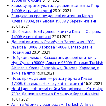
2600₴ літо-осінь
31.01.2021
Харкову приготуватися: дешеві квитки на Кіпр
1400₴ у травні-червні
28.01.2021
З надією на краще: дешеві квитки на Кіпр з
Києва 1700₴, зі Львова 1900₴ у березні-квітні
26.01.2021
Ще більше Чехії! Дешеві квитки Київ — Острава
1400₴ у квітні-жовтні
22.01.2021
Дешеві квитки в Стамбул із Запоріжжя 1200₴,
Львова 1300₴, Харкова 1400₴. Багато дат, є
Новий рік!
20.01.2021
Побуковелимо в Казахстані: дешеві квитки в
Нур-Султан 9000₴, Алмати 9500₴. Летимо Turkish
Airlines з Києва, Запоріжжя, Львова, Харкова, є
зима та літо!
19.01.2021
Нові, прямі, дешеві — рейси у Брно з Києва
1700₴. Летимо в Чехію у квітні-жовтні
16.01.2021
Нові і дешеві: прямі рейси Запоріжжя — Катовіце
700₴. Дешеві квитки в Польщу у березні-квітні
16.01.2021
Азія та Африка у розпродажі Turkish Airlines: