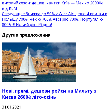
високий сезон: дешеві квитки Київ — Мехіко 20900₴
від KLM
Следующее
Знижка до 50% у Wizz Air: дешеві квитки в
Польщу 700₴, Чехію 700₴, Австрію 700₴, Португалію
800₴. Є Новий рік і Різдво!
Другие предложения
Нові, прямі, дешеви рейси на Мальту з
Києва 2600₴ літо-осінь
31.01.2021