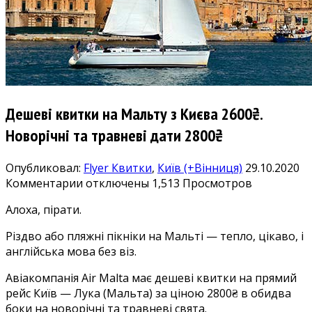
Дешеві квитки на Мальту з Києва 2600₴.
Новорічні та травневі дати 2800₴
Опубликовал:
Flyer
Квитки
,
Київ (+Вінниця)
29.10.2020
к
Комментарии
отключены
1,513 Просмотров
записи
Алоха, пірати.
Дешеві
квитки
Різдво або пляжні пікніки на Мальті — тепло, цікаво, і
на
англійська мова без віз.
Мальту
з
Авіакомпанія Air Malta має дешеві квитки на прямий
Києва
рейс Київ — Лука (Мальта) за ціною 2800₴ в обидва
2600₴.
боки на новорічні та травневі свята.