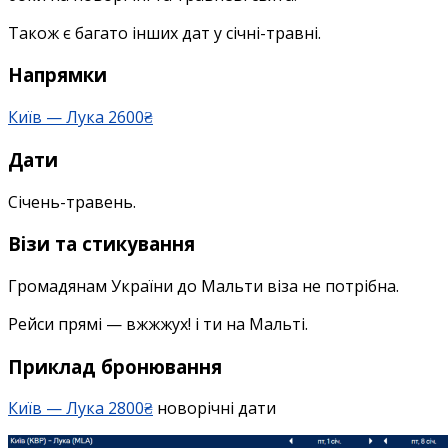
Новорічні
Також є багато інших дат у січні-травні.
та
травневі
Напрямки
дати
2800₴
Київ — Лука 2600₴
Дати
Січень-травень.
Візи та стикування
Громадянам України до Мальти віза не потрібна.
Рейси прямі — вжжжух! і ти на Мальті.
Приклад бронювання
Київ — Лука 2800₴
новорічні дати