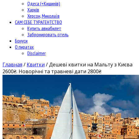
Одеса (+Кишинів)
Харків
Херсон, Миколаїв
САМ СЕБЕ ТУРАГЕНТСТВО
Купить авиабилет
Забронировать отель
Бонуси
О пиратах
Disclaimer
Главная
/
Квитки
/
Дешеві квитки на Мальту з Києва
2600₴. Новорічні та травневі дати 2800₴