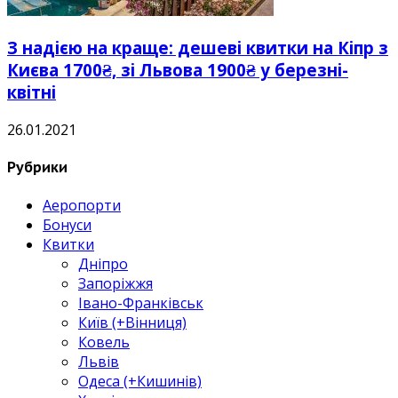
З надією на краще: дешеві квитки на Кіпр з
Києва 1700₴, зі Львова 1900₴ у березні-
квітні
26.01.2021
Рубрики
Аеропорти
Бонуси
Квитки
Дніпро
Запоріжжя
Івано-Франківськ
Київ (+Вінниця)
Ковель
Львів
Одеса (+Кишинів)