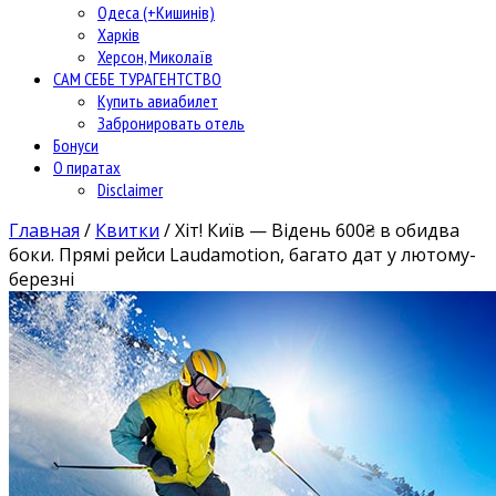
Одеса (+Кишинів)
Харків
Херсон, Миколаїв
САМ СЕБЕ ТУРАГЕНТСТВО
Купить авиабилет
Забронировать отель
Бонуси
О пиратах
Disclaimer
Главная
/
Квитки
/
Хіт! Київ — Відень 600₴ в обидва
боки. Прямі рейси Laudamotion, багато дат у лютому-
березні