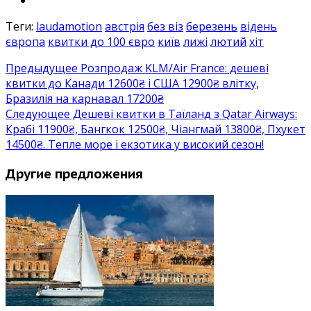
Теги:
laudamotion
австрія
без віз
березень
відень
європа
квитки до 100 євро
київ
лижі
лютий
хіт
Предыдущее
Розпродаж KLM/Air France: дешеві
квитки до Канади 12600₴ і США 12900₴ влітку,
Бразилія на карнавал 17200₴
Следующее
Дешеві квитки в Таїланд з Qatar Airways:
Крабі 11900₴, Бангкок 12500₴, Чіангмай 13800₴, Пхукет
14500₴. Тепле море і екзотика у високий сезон!
Другие предложения