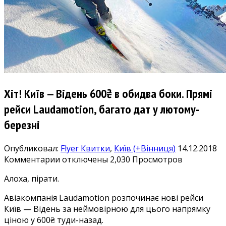
Хіт! Київ — Відень 600₴ в обидва боки. Прямі
рейси Laudamotion, багато дат у лютому-
березні
Опубликовал:
Flyer
Квитки
,
Київ (+Вінниця)
14.12.2018
к
Комментарии
отключены
2,030 Просмотров
записи
Алоха, пірати.
Хіт!
Київ
Авіакомпанія Laudamotion розпочинає нові рейси
—
Київ — Відень за неймовірною для цього напрямку
Відень
ціною у 600₴ туди-назад.
600₴