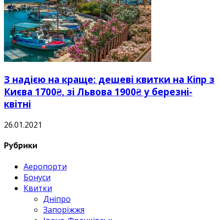
З надією на краще: дешеві квитки на Кіпр з
Києва 1700₴, зі Львова 1900₴ у березні-
квітні
26.01.2021
Рубрики
Аеропорти
Бонуси
Квитки
Дніпро
Запоріжжя