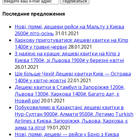
Последние предложения
Нові, прямі, дешеви рейси на Мальту з Києва
2600₴ літо-осінь
31.01.2021
Харкову приготуватися: дешеві квитки на Кіпр
1400₴ у травні-червні
28.01.2021
З надією на краще: дешеві квитки на Кіпр з
Києва 1700₴, зі Львова 1900₴ у березні-квітні
26.01.2021
Ще більше Чехії! Дешеві квитки Київ — Острава
1400₴ у квітні-жовтні
22.01.2021
Дешеві квитки в Стамбул із Запоріжжя 1200₴,
Львова 1300₴, Харкова 1400₴. Багато дат, є
Новий рік!
20.01.2021
Побуковелимо в Казахстані: дешеві квитки в
Нур-Султан 9000₴, Алмати 9500₴. Летимо Turkish
Airlines з Києва, Запоріжжя, Львова, Харкова, є
зима та літо!
19.01.2021
Нові, прямі, дешеві — рейси у Брно з Києва