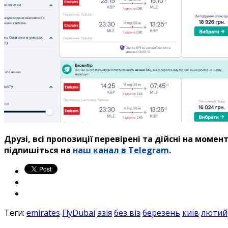
Друзі, всі пропозиції перевірені та дійсні на момен
підпишіться на
наш канал в Telegram
.
Теги:
emirates
FlyDubai
азія
без віз
березень
київ
лютий