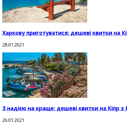
Харкову приготуватися: дешеві квитки на Кі
28.01.2021
З надією на краще: дешеві квитки на Кіпр з К
26.01.2021