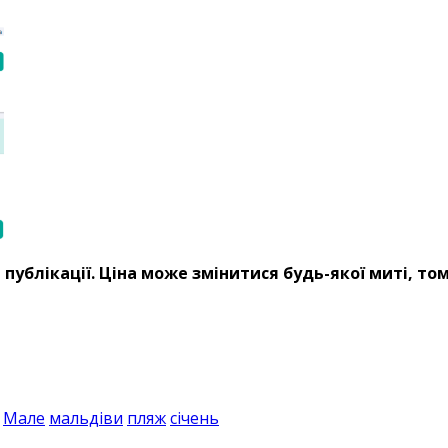
т публікації. Ціна може змінитися будь-якої миті, то
Мале
мальдіви
пляж
січень