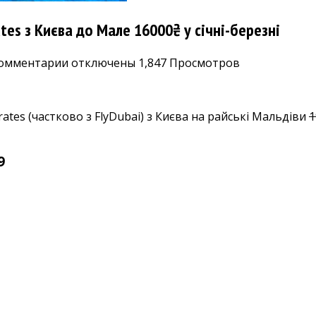
es з Києва до Мале 16000₴ у січні-березні
к
омментарии
отключены
1,847 Просмотров
записи
Мальдіви
подешевшали!
tes (частково з FlyDubai) з Києва на райські Мальдіви
1
Летимо
FlyDubai/Emirates
з
9
Києва
до
Мале
16000₴
у
січні-
березні