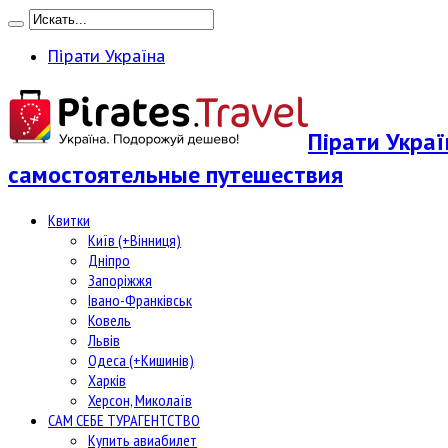
Пірати Україна
Пірати Укра
самостоятельные путешествия
Квитки
Київ (+Вінниця)
Дніпро
Запоріжжя
Івано-Франківськ
Ковель
Львів
Одеса (+Кишинів)
Харків
Херсон, Миколаїв
САМ СЕБЕ ТУРАГЕНТСТВО
Купить авиабилет