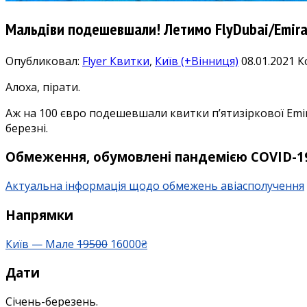
Мальдіви подешевшали! Летимо FlyDubai/Emirat
Опубликовал:
Flyer
Квитки
,
Київ (+Вінниця)
08.01.2021
К
Алоха, пірати.
Аж на 100 євро подешевшали квитки п’ятизіркової Emira
березні.
Обмеження, обумовлені пандемією COVID-1
Актуальна інформація щодо обмежень авіасполучення
Напрямки
Київ — Мале
19500
16000₴
Дати
Січень-березень.