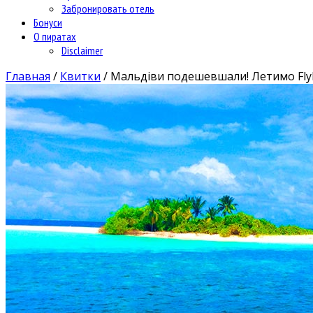
Забронировать отель
Бонуси
О пиратах
Disclaimer
Главная
/
Квитки
/
Мальдіви подешевшали! Летимо FlyDu