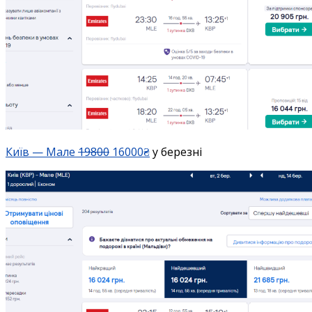
Київ — Мале
19800
16000₴
у березні