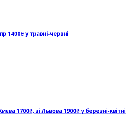
пр 1400₴ у травні-червні
иєва 1700₴, зі Львова 1900₴ у березні-квітні