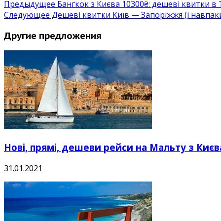
Предыдущее
Бангкок з Києва 10300₴: дешеві квитки в Т
Следующее
Дешеві квитки Київ — Запоріжжя (і навпаки
Другие предложения
Нові, прямі, дешеви рейси на Мальту з Києва
31.01.2021