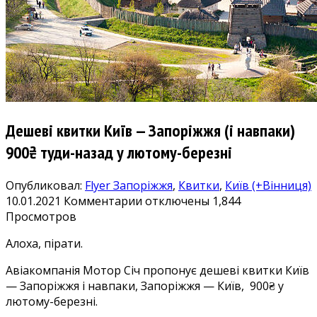
Дешеві квитки Київ — Запоріжжя (і навпаки)
900₴ туди-назад у лютому-березні
Опубликовал:
Flyer
Запоріжжя
,
Квитки
,
Київ (+Вінниця)
к
10.01.2021
Комментарии
отключены
1,844
записи
Просмотров
Дешеві
Алоха, пірати.
квитки
Київ
Авіакомпанія Мотор Січ пропонує дешеві квитки Київ
—
— Запоріжжя і навпаки, Запоріжжя — Київ, 900₴ у
Запоріжжя
лютому-березні.
(і