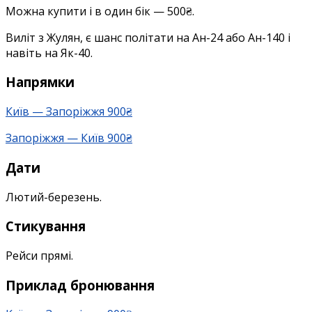
навпаки)
Можна купити і в один бік — 500₴.
900₴
Виліт з Жулян, є шанс політати на Ан-24 або Ан-140 і
туди-
навіть на Як-40.
назад
у
Напрямки
лютому-
березні
Київ — Запоріжжя 900₴
Запоріжжя — Київ 900₴
Дати
Лютий-березень.
Стикування
Рейси прямі.
Приклад бронювання