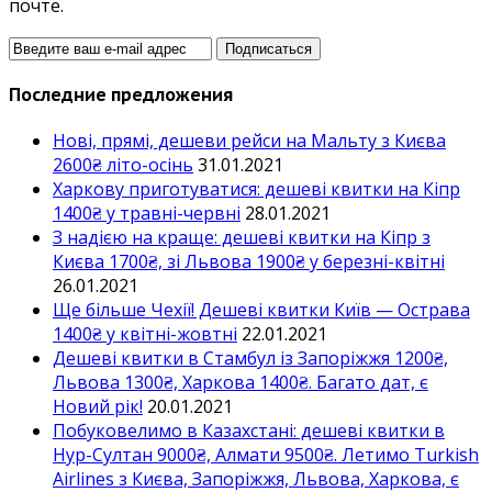
почте.
Последние предложения
Нові, прямі, дешеви рейси на Мальту з Києва
2600₴ літо-осінь
31.01.2021
Харкову приготуватися: дешеві квитки на Кіпр
1400₴ у травні-червні
28.01.2021
З надією на краще: дешеві квитки на Кіпр з
Києва 1700₴, зі Львова 1900₴ у березні-квітні
26.01.2021
Ще більше Чехії! Дешеві квитки Київ — Острава
1400₴ у квітні-жовтні
22.01.2021
Дешеві квитки в Стамбул із Запоріжжя 1200₴,
Львова 1300₴, Харкова 1400₴. Багато дат, є
Новий рік!
20.01.2021
Побуковелимо в Казахстані: дешеві квитки в
Нур-Султан 9000₴, Алмати 9500₴. Летимо Turkish
Airlines з Києва, Запоріжжя, Львова, Харкова, є