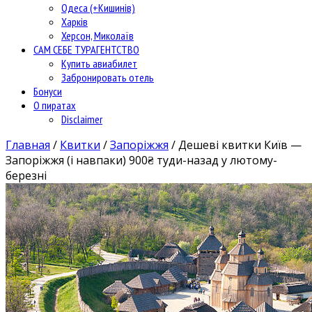
Одеса (+Кишинів)
Харків
Херсон, Миколаїв
САМ СЕБЕ ТУРАГЕНТСТВО
Купить авиабилет
Забронировать отель
Бонуси
О пиратах
Disclaimer
Главная
/
Квитки
/
Запоріжжя
/
Дешеві квитки Київ —
Запоріжжя (і навпаки) 900₴ туди-назад у лютому-
березні