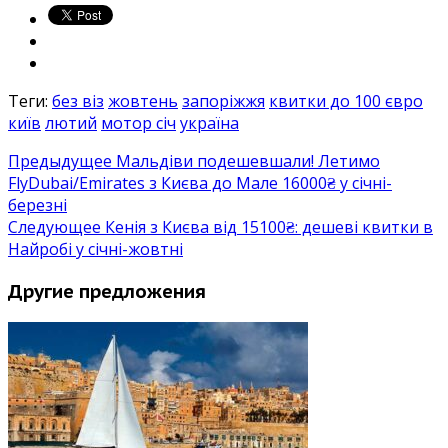
Теги:
без віз
жовтень
запоріжжя
квитки до 100 євро
київ
лютий
мотор січ
україна
Предыдущее
Мальдіви подешевшали! Летимо
FlyDubai/Emirates з Києва до Мале 16000₴ у січні-
березні
Следующее
Кенія з Києва від 15100₴: дешеві квитки в
Найробі у січні-жовтні
Другие предложения