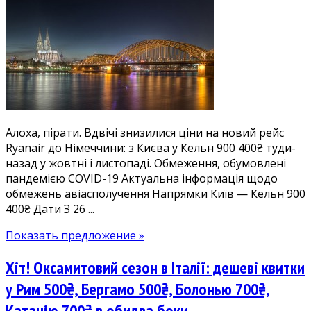
знизилася!
Київ
—
Кельн
400₴
в
обидва
боки.
Алоха, пірати. Вдвічі знизилися ціни на новий рейс
Дешеві
Ryanair до Німеччини: з Києва у Кельн 900 400₴ туди-
квитки
назад у жовтні і листопаді. Обмеження, обумовлені
до
пандемією COVID-19 Актуальна інформація щодо
Німеччини
обмежень авіасполучення Напрямки Київ — Кельн 900
у
400₴ Дати З 26 ...
жовтні-
листопаді
Показать предложение »
Хіт! Оксамитовий сезон в Італії: дешеві квитки
у Рим 500₴, Бергамо 500₴, Болонью 700₴,
Катанію 700₴ в обидва боки