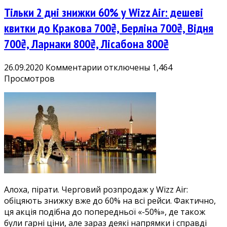
Тільки 2 дні знижки 60% у Wizz Air: дешеві
квитки до Кракова 700₴, Берліна 700₴, Відня
700₴, Ларнаки 800₴, Лісабона 800₴
к
26.09.2020
Комментарии
отключены
1,464
записи
Просмотров
Тільки
2
дні
знижки
60%
у
Wizz
Air:
дешеві
Алоха, пірати. Черговий розпродаж у Wizz Air:
квитки
обіцяють знижку вже до 60% на всі рейси. Фактично,
до
ця акція подібна до попередньої «-50%», де також
Кракова
були гарні ціни, але зараз деякі напрямки і справді
700₴,