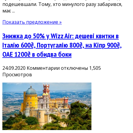
подешевшали. Тому, хто минулого разу забарився,
Берліна
має ...
700₴,
Відня
Показать предложение »
700₴,
Ларнаки
Знижка до 50% у Wizz Air: дешеві квитки в
800₴,
Лісабона
Італію 600₴, Португалію 800₴, на Кіпр 900₴,
800₴
ОАЕ 1200₴ в обидва боки
к
24.09.2020
Комментарии
отключены
1,505
записи
Просмотров
Знижка
до
50%
у
Wizz
Air:
дешеві
квитки
в