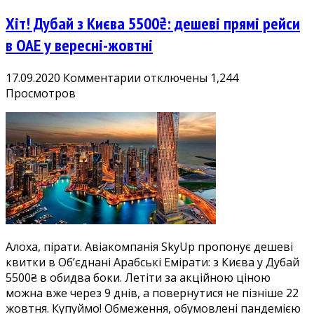
обидва
Хіт! Дубай з Києва 5500₴: дешеві прямі рейси
боки
в ОАЕ у вересні-жовтні
к
17.09.2020
Комментарии
отключены
1,244
записи
Просмотров
Хіт!
Дубай
з
Києва
5500₴:
дешеві
прямі
рейси
в
Алоха, пірати. Авіакомпанія SkyUp пропонує дешеві
ОАЕ
квитки в Об’єднані Арабські Емірати: з Києва у Дубай
у
5500₴ в обидва боки. Летіти за акційною ціною
вересні-
можна вже через 9 днів, а повернутися не пізніше 22
жовтні
жовтня. Купуймо! Обмеження, обумовлені пандемією