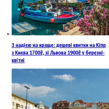
З надією на краще: дешеві квитки на Кіпр
з Києва 1700₴, зі Львова 1900₴ у березні-
квітні