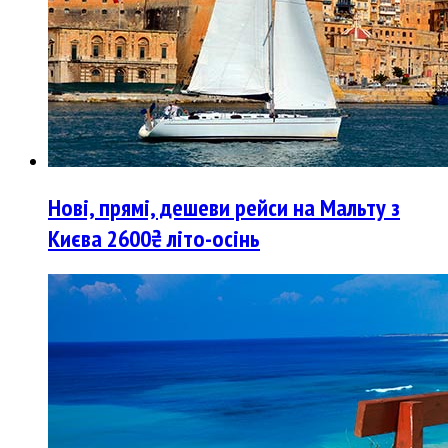
Нові, прямі, дешеви рейси на Мальту з
Києва 2600₴ літо-осінь