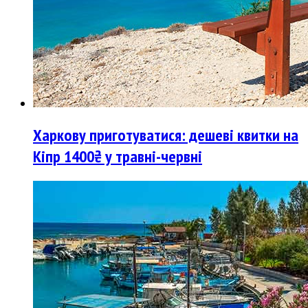
Харкову приготуватися: дешеві квитки на
Кіпр 1400₴ у травні-червні