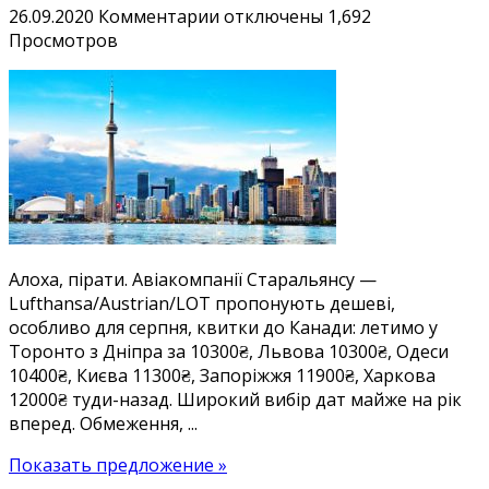
к
26.09.2020
Комментарии
отключены
1,692
записи
Просмотров
Канада
з
міст
України
від
10300₴:
дешеві
квитки
у
Алоха, пірати. Авіакомпанії Старальянсу —
Торонто,
Lufthansa/Austrian/LOT пропонують дешеві,
безліч
особливо для серпня, квитки до Канади: летимо у
дат.
Торонто з Дніпра за 10300₴, Львова 10300₴, Одеси
Є
10400₴, Києва 11300₴, Запоріжжя 11900₴, Харкова
серпень!
12000₴ туди-назад. Широкий вибір дат майже на рік
вперед. Обмеження, ...
Показать предложение »