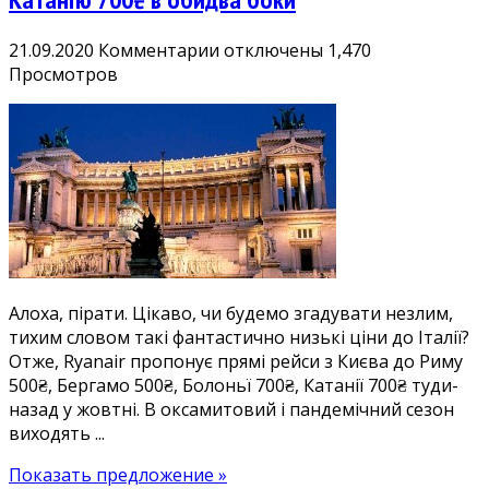
к
21.09.2020
Комментарии
отключены
1,470
записи
Просмотров
Хіт!
Оксамитовий
сезон
в
Італії:
дешеві
квитки
у
Рим
Алоха, пірати. Цікаво, чи будемо згадувати незлим,
500₴,
тихим словом такі фантастично низькі ціни до Італії?
Бергамо
Отже, Ryanair пропонує прямі рейси з Києва до Риму
500₴,
500₴, Бергамо 500₴, Болоньї 700₴, Катанії 700₴ туди-
Болонью
назад у жовтні. В оксамитовий і пандемічний сезон
700₴,
виходять ...
Катанію
700₴
Показать предложение »
в