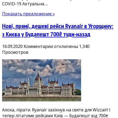
COVID-19 Актуальна ...
Показать предложение »
Нові, прямі, дешеві рейси Ryanair в Угорщину:
з Києва у Будапешт 700₴ туди-назад
к
16.09.2020
Комментарии
отключены
1,340
записи
Просмотров
Нові,
прямі,
дешеві
рейси
Ryanair
в
Угорщину:
з
Києва
Алоха, пірати. Ryanair зазіхнув на святе для Wizzair! І
у
тепер літатиме рейсами Київ — Будапешт від 700₴
Будапешт