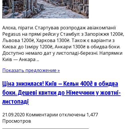
Анкару
1300₴:
дешеві
квитки
Алоха, пірати. Стартував розпродаж авіакомпанії
в
Pegasus на прямі рейси у Стамбул: з Запоріжжя 1200₴,
Туреччину,
Львова 1200₴, Харкова 1300₴. Також є варіанти з
безліч
Києва: до Ізміру 1200₴, Анкари 1300₴ в обидва боки.
дат
Доступно немало дат у листопаді-березні. Напрямки
у
Київ — Анкара ...
листопаді-
березні
Показать предложение »
Ціна знизилася! Київ — Кельн 400₴ в обидва
боки. Дешеві квитки до Німеччини у жовтні-
листопаді
к
21.09.2020
Комментарии
отключены
1,477
записи
Просмотров
Ціна