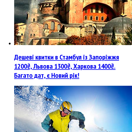
Дешеві квитки в Стамбул із Запоріжжя
1200₴, Львова 1300₴, Харкова 1400₴.
Багато дат, є Новий рік!