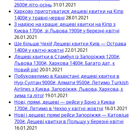
2600₴ літо-осінь
31.01.2021
Харкову приготуватися: дешеві квитки на Кіпр
1400₴ у травні-червні
28.01.2021
З надією на краще: дешеві квитки на Кіпр з
Києва 1700₴, зі Львова 1900₴ у березні-квітні
26.01.2021
Ще більше Чехії! Дешеві квитки Київ — Острава
1400₴ у квітні-жовтні
22.01.2021
Дешеві квитки в Стамбул із Запоріжжя 1200₴,
Львова 1300₴, Харкова 1400₴. Багато дат, є
Новий рік!
20.01.2021
Побуковелимо в Казахстані: дешеві квитки в
Нур-Султан 9000₴, Алмати 9500₴. Летимо Turkish
Airlines з Києва, Запоріжжя, Львова, Харкова, є
зима та літо!
19.01.2021
Нові, прямі, дешеві — рейси у Брно з Києва
1700₴. Летимо в Чехію у квітні-жовтні
16.01.2021
Нові і дешеві: прямі рейси Запоріжжя — Катовіце
700₴. Дешеві квитки в Польщу у березні-квітні
16.01.2021