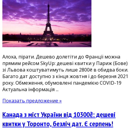
квитки
у
Францію:
Львів
—
Париж
2900₴.
Багато
Алоха, пірати. Дешево долетіти до Франції можна
дат
прямим рейсом SkyUp: дешеві квитки у Париж (Бове)
у
зі Львова коштуватимуть лише 2800₴ в обидва боки.
жовтні-
Багато дат доступно з кінця жовтня і до березня 2021
березні
року. Обмеження, обумовлені пандемією COVID-19
Актуальна інформація ...
Показать предложение »
Канада з міст України від 10300₴: дешеві
квитки у Торонто, безліч дат. Є серпень!