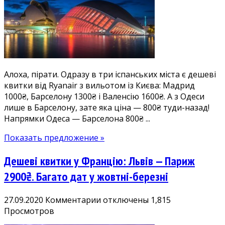
Іспаніїї
з
Одеси
та
Києва:
Барселона
Алоха, пірати. Одразу в три іспанських міста є дешеві
800₴,
квитки від Ryanair з вильотом із Києва: Мадрид
Мадрид
1000₴, Барселону 1300₴ і Валенсію 1600₴. А з Одеси
1000₴,
лише в Барселону, зате яка ціна — 800₴ туди-назад!
Валенсія
Напрямки Одеса — Барселона 800₴ ...
1600₴.
Прямі
Показать предложение »
рейси
Ryanair
Дешеві квитки у Францію: Львів — Париж
у
жовнтні-
2900₴. Багато дат у жовтні-березні
грудні
к
27.09.2020
Комментарии
отключены
1,815
записи
Просмотров
Дешеві