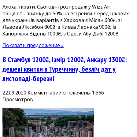
Алоха, пірати. Сьогодні розпродаж у Wizz Air:
Італію
обіцяють знижку до 50% на всі рейси. Серед цікавих
600₴,
для українців варіантів з Харкова є Мілан 600₴, зі
Португалію
Львова Ліссабон 800₴, з Києва Ларнака 900₴, із
800₴,
Запоріжжя Відень 1000₴, з Одеси Абу-Дабі 1200₴ ...
на
Кіпр
Показать предложение »
900₴,
ОАЕ
В Стамбул 1200₴, Ізмір 1200₴, Анкару 1300₴:
1200₴
в
дешеві квитки в Туреччину, безліч дат у
обидва
листопаді-березні
боки
к
22.09.2020
Комментарии
отключены
1,366
записи
Просмотров
В
Стамбул
1200₴,
Ізмір
1200₴,