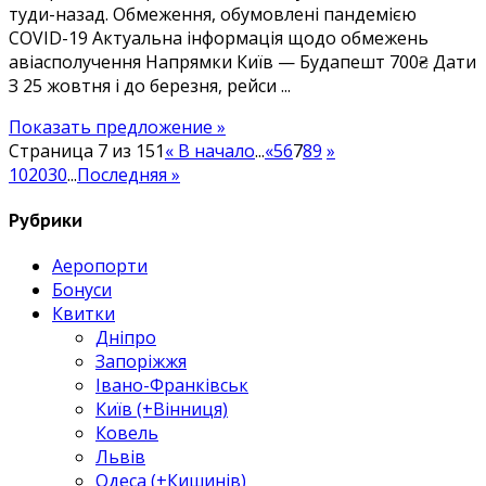
туди-назад. Обмеження, обумовлені пандемією
700₴
COVID-19 Актуальна інформація щодо обмежень
туди-
авіасполучення Напрямки Київ — Будапешт 700₴ Дати
назад
З 25 жовтня і до березня, рейси ...
Показать предложение »
Страница 7 из 151
« В начало
...
«
5
6
7
8
9
»
10
20
30
...
Последняя »
Рубрики
Аеропорти
Бонуси
Квитки
Дніпро
Запоріжжя
Івано-Франківськ
Київ (+Вінниця)
Ковель
Львів
Одеса (+Кишинів)