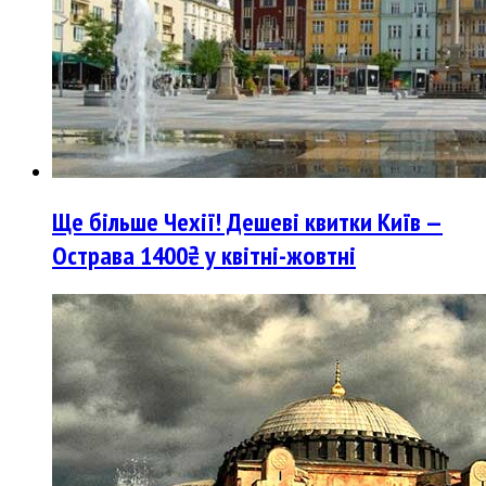
Ще більше Чехії! Дешеві квитки Київ —
Острава 1400₴ у квітні-жовтні