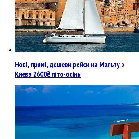
Нові, прямі, дешеви рейси на Мальту з
Києва 2600₴ літо-осінь