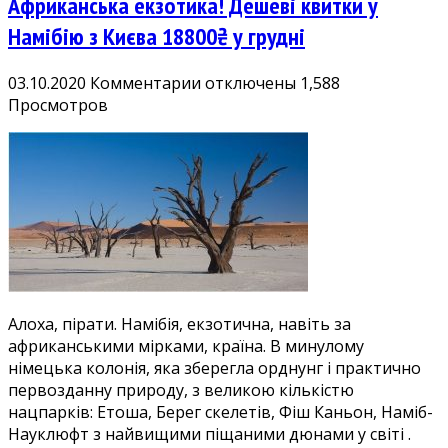
Африканська екзотика! Дешеві квитки у
Намібію з Києва 18800₴ у грудні
к
03.10.2020
Комментарии
отключены
1,588
записи
Просмотров
Африканська
екзотика!
Дешеві
квитки
у
Намібію
з
Києва
18800₴
Алоха, пірати. Намібія, екзотична, навіть за
у
африканськими мірками, країна. В минулому
грудні
німецька колонія, яка зберегла орднунг і практично
первозданну природу, з великою кількістю
нацпарків: Етоша, Берег скелетів, Фіш Каньон, Наміб-
Науклюфт з найвищими піщаними дюнами у світі .