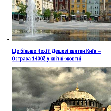
Ще більше Чехії! Дешеві квитки Київ —
Острава 1400₴ у квітні-жовтні