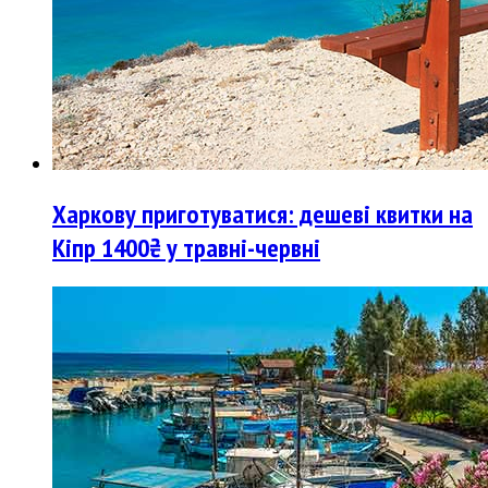
Харкову приготуватися: дешеві квитки на
Кіпр 1400₴ у травні-червні