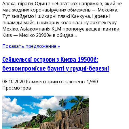
Алоха, пірати. Один з небагатьох напрямків, який не
квитки
має жодних коронавірусних обмежень — Мексика.
Київ
Тут знайдемо і шикарні пляжі Канкуна, і древні
—
піраміди майя, і шикарну колоніальну архітектуру
Мехіко
Мехіко. Авіакомпанія KLM пропонує дешеві квитки
20900₴
Київ — Мехіко 20900₴ в обидва ...
від
KLM
Показать предложение »
Сейшельскі острови з Києва 19500₴:
безкомпромісне баунті у грудні-березні
к
08.10.2020
Комментарии
отключены
1,980
записи
Просмотров
Сейшельскі
острови
з
Києва
19500₴:
безкомпромісне