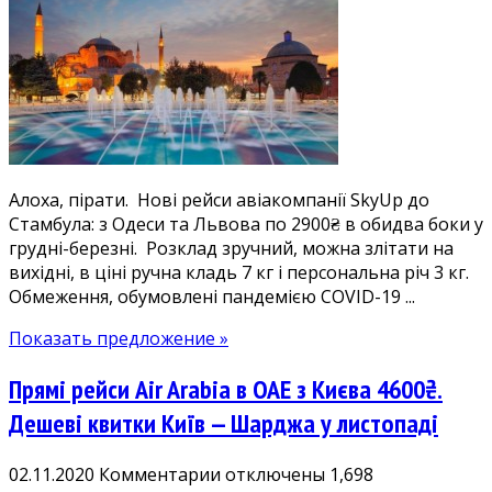
прямі,
дешеві
рейси
до
Стамбула
зі
Львова
2900₴,
Алоха, пірати. Нові рейси авіакомпанії SkyUp до
з
Стамбула: з Одеси та Львова по 2900₴ в обидва боки у
Одеси
грудні-березні. Розклад зручний, можна злітати на
2900₴
вихідні, в ціні ручна кладь 7 кг і персональна річ 3 кг.
Обмеження, обумовлені пандемією COVID-19 ...
Показать предложение »
Прямі рейси Air Arabia в ОАЕ з Києва 4600₴.
Дешеві квитки Київ — Шарджа у листопаді
к
02.11.2020
Комментарии
отключены
1,698