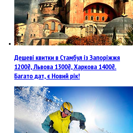
Дешеві квитки в Стамбул із Запоріжжя
1200₴, Львова 1300₴, Харкова 1400₴.
Багато дат, є Новий рік!