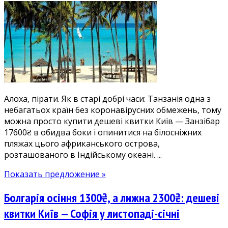
купи,
лети,
купайся:
дешеві
прямі
рейси
на
Занзібар(Танзанія)
Алоха, пірати. Як в старі добрі часи: Танзанія одна з
з
небагатьох країн без коронавірусних обмежень, тому
Києва
можна просто купити дешеві квитки Київ — Занзібар
17600₴.
17600₴ в обидва боки і опинитися на білосніжних
Без
пляжах цього африканського острова,
тестів
розташованого в Індійському океані. ...
і
карантину!
Показать предложение »
Болгарія осіння 1300₴, а лижна 2300₴: дешеві
квитки Київ — Софія у листопаді-січні