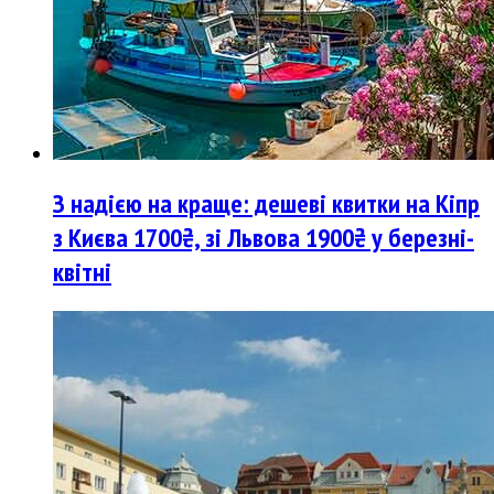
З надією на краще: дешеві квитки на Кіпр
з Києва 1700₴, зі Львова 1900₴ у березні-
квітні