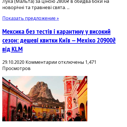
Лука (Мальта) за ціною 2800₴ в обидва боки на
новорічні та травневі свята. ...
Показать предложение »
Мексика без тестів і карантину у високий
сезон: дешеві квитки Київ — Мехіко 20900₴
від KLM
к
29.10.2020
Комментарии
отключены
1,471
записи
Просмотров
Мексика
без
тестів
і
карантину
у
високий
сезон:
дешеві