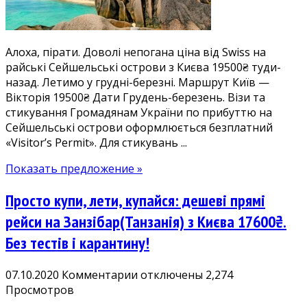
баунті
у
грудні-
Алоха, пірати. Доволі непогана ціна від Swiss на
березні
райські Сейшельські острови з Києва 19500₴ туди-
назад. Летимо у грудні-березні. Маршрут Київ —
Вікторія 19500₴ Дати Грудень-березень. Візи та
стикування Громадянам України по прибуттю на
Сейшельські острови оформлюється безплатний
«Visitor’s Permit». Для стикувань ...
Показать предложение »
Просто купи, лети, купайся: дешеві прямі
рейси на Занзібар(Танзанія) з Києва 17600₴.
Без тестів і карантину!
к
07.10.2020
Комментарии
отключены
2,274
записи
Просмотров
Просто