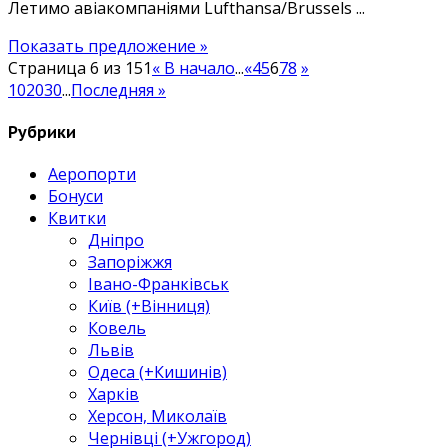
Летимо авіакомпаніями Lufthansa/Brussels ...
Показать предложение »
Страница 6 из 151
« В начало
...
«
4
5
6
7
8
»
10
20
30
...
Последняя »
Рубрики
Аеропорти
Бонуси
Квитки
Дніпро
Запоріжжя
Івано-Франківськ
Київ (+Вінниця)
Ковель
Львів
Одеса (+Кишинів)
Харків
Херсон, Миколаїв
Чернівці (+Ужгород)