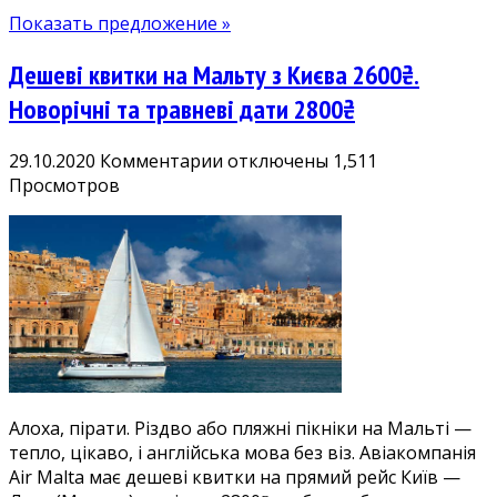
700₴,
Показать предложение »
Португалію
800₴.
Дешеві квитки на Мальту з Києва 2600₴.
Є
Новий
Новорічні та травневі дати 2800₴
рік
і
к
29.10.2020
Комментарии
отключены
1,511
Різдво!
записи
Просмотров
Дешеві
квитки
на
Мальту
з
Києва
2600₴.
Новорічні
та
Алоха, пірати. Різдво або пляжні пікніки на Мальті —
травневі
тепло, цікаво, і англійська мова без віз. Авіакомпанія
дати
Air Malta має дешеві квитки на прямий рейс Київ —
2800₴