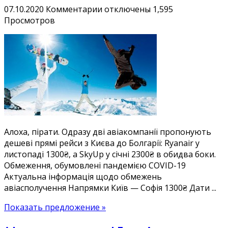
к
07.10.2020
Комментарии
отключены
1,595
записи
Просмотров
Болгарія
осіння
1300₴,
а
лижна
2300₴:
дешеві
квитки
Київ
Алоха, пірати. Одразу дві авіакомпанії пропонують
—
дешеві прямі рейси з Києва до Болгарії: Ryanair у
Софія
листопаді 1300₴, а SkyUp у січні 2300₴ в обидва боки.
у
Обмеження, обумовлені пандемією COVID-19
листопаді-
Актуальна інформація щодо обмежень
січні
авіасполучення Напрямки Київ — Софія 1300₴ Дати ...
Показать предложение »