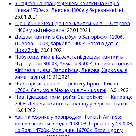
З надією на краще: дешеві квитки на Кіпр з
Києва 1700₴, зі Львова 1900₴ у березні-квітні
26.01.2021
Ще більше Чехії! Дешеві квитки Київ — Острава
1400₴ у квітні-жовтні
22.01.2021
Дешеві квитки в Стамбул із Запоріжжя 1200₴,
Львова 1300₴, Харкова 1400₴. Багато дат, є
Новий рік!
20.01.2021
Побуковелимо в Казахстані: дешеві квитки в
Нур-Султан 9000₴, Алмати 9500₴. Летимо Turkish
Airlines з Києва, Запоріжжя, Львова, Харкова, є
зима та літо!
19.01.2021
Нові, прямі, дешеві — рейси у Брно з Києва
1700₴. Летимо в Чехію у квітні-жовтні
16.01.2021
Нові і дешеві: прямі рейси Запоріжжя — Катовіце
700₴. Дешеві квитки в Польщу у березні-квітні
16.01.2021
Азія та Африка у розпродажі Turkish Airlines:
дешеві квитки в Індію 10800₴, Шрі-Ланку 13200₴,
на Балі 14700₴, Мальдіви 16700₴. Безліч дат у