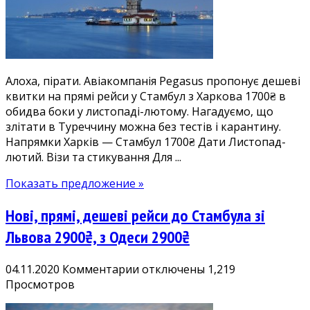
Стамбул
дешевше:
прямі
рейси
1700₴
Алоха, пірати. Авіакомпанія Pegasus пропонує дешеві
у
квитки на прямі рейси у Стамбул з Харкова 1700₴ в
листопаді-
обидва боки у листопаді-лютому. Нагадуємо, що
лютому
злітати в Туреччину можна без тестів і карантину.
Напрямки Харків — Стамбул 1700₴ Дати Листопад-
лютий. Візи та стикування Для ...
Показать предложение »
Нові, прямі, дешеві рейси до Стамбула зі
Львова 2900₴, з Одеси 2900₴
к
04.11.2020
Комментарии
отключены
1,219
записи
Просмотров
Нові,