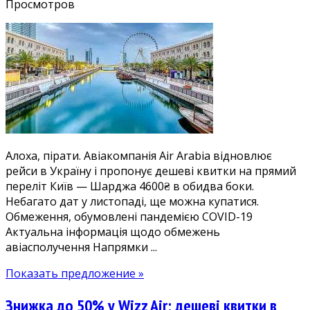
записи
Просмотров
Прямі
рейси
Air
Arabia
в
ОАЕ
з
Києва
4600₴.
Алоха, пірати. Авіакомпанія Air Arabia відновлює
Дешеві
рейси в Україну і пропонує дешеві квитки на прямий
квитки
переліт Київ — Шарджа 4600₴ в обидва боки.
Київ
Небагато дат у листопаді, ще можна купатися.
—
Обмеження, обумовлені пандемією COVID-19
Шарджа
Актуальна інформація щодо обмежень
у
авіасполучення Напрямки ...
листопаді
Показать предложение »
Знижка до 50% у Wizz Air: дешеві квитки в