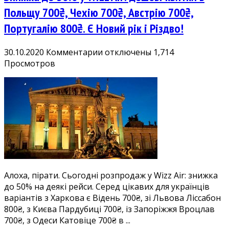
Польщу 700₴, Чехію 700₴, Австрію 700₴,
Португалію 800₴. Є Новий рік і Різдво!
к
30.10.2020
Комментарии
отключены
1,714
записи
Просмотров
Знижка
до
50%
у
Wizz
Air:
дешеві
квитки
в
Алоха, пірати. Сьогодні розпродаж у Wizz Air: знижка
Польщу
до 50% на деякі рейси. Серед цікавих для українців
700₴,
варіантів з Харкова є Відень 700₴, зі Львова Ліссабон
Чехію
800₴, з Києва Пардубиці 700₴, із Запоріжжя Вроцлав
700₴,
700₴, з Одеси Катовіце 700₴ в ...
Австрію