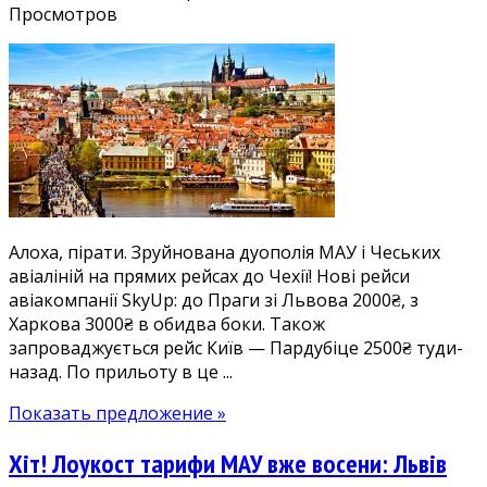
записи
Просмотров
Нові
і
дешеві
авіаквитки
в
Чехію:
Прага
зі
Львова
Алоха, пірати. Зруйнована дуополія МАУ і Чеських
2000₴,
авіаліній на прямих рейсах до Чехії! Нові рейси
з
авіакомпанії SkyUp: до Праги зі Львова 2000₴, з
Харкова
Харкова 3000₴ в обидва боки. Також
3000₴,
запроваджується рейс Київ — Пардубіце 2500₴ туди-
з
назад. По прильоту в це ...
Києва
у
Показать предложение »
Пардубіце
2500₴
Хіт! Лоукост тарифи МАУ вже восени: Львів