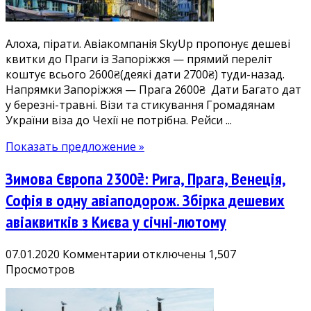
Чехії
у
Алоха, пірати. Авіакомпанія SkyUp пропонує дешеві
березні-
квитки до Праги із Запоріжжя — прямий переліт
травні
коштує всього 2600₴(деякі дати 2700₴) туди-назад.
Напрямки Запоріжжя — Прага 2600₴ Дати Багато дат
у березні-травні. Візи та стикування Громадянам
України віза до Чехії не потрібна. Рейси ...
Показать предложение »
Зимова Європа 2300₴: Рига, Прага, Венеція,
Софія в одну авіаподорож. Збірка дешевих
авіаквитків з Києва у січні-лютому
к
07.01.2020
Комментарии
отключены
1,507
записи
Просмотров
Зимова
Європа