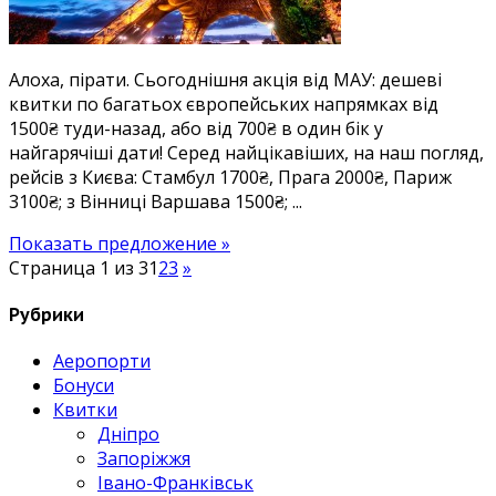
серпні
у
Польщу
Алоха, пірати. Сьогоднішня акція від МАУ: дешеві
1500₴,
квитки по багатьох європейських напрямках від
Туреччину
1500₴ туди-назад, або від 700₴ в один бік у
1700₴,
найгарячіші дати! Серед найцікавіших, на наш погляд,
Італію
рейсів з Києва: Стамбул 1700₴, Прага 2000₴, Париж
2100,
3100₴; з Вінниці Варшава 1500₴; ...
Чехію
2100₴,
Показать предложение »
Францію
Страница 1 из 3
1
2
3
»
3100₴.
Дешево
Рубрики
до
Європи
Аеропорти
Бонуси
Квитки
Дніпро
Запоріжжя
Івано-Франківськ