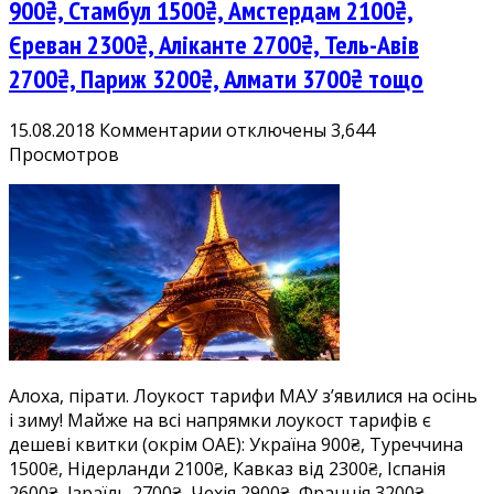
900₴, Стамбул 1500₴, Амстердам 2100₴,
Єреван 2300₴, Аліканте 2700₴, Тель-Авів
2700₴, Париж 3200₴, Алмати 3700₴ тощо
к
15.08.2018
Комментарии
отключены
3,644
записи
Просмотров
Хіт!
Лоукост
тарифи
МАУ
вже
восени:
Львів
900₴,
Стамбул
Алоха, пірати. Лоукост тарифи МАУ з’явилися на осінь
1500₴,
і зиму! Майже на всі напрямки лоукост тарифів є
Амстердам
дешеві квитки (окрім ОАЕ): Україна 900₴, Туреччина
2100₴,
1500₴, Нідерланди 2100₴, Кавказ від 2300₴, Іспанія
Єреван
2600₴, Ізраїль 2700₴, Чехія 2900₴, Франція 3200₴,
2300₴,