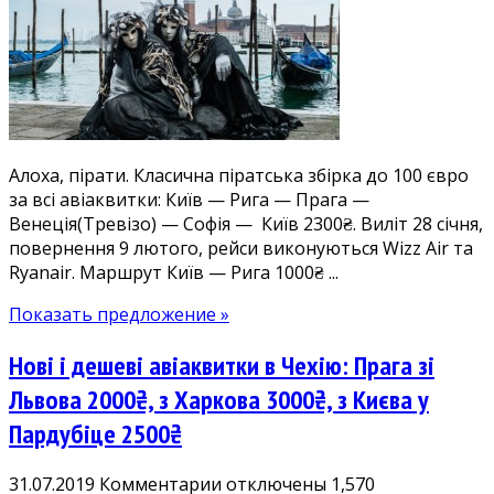
2300₴:
Рига,
Прага,
Венеція,
Софія
в
одну
Алоха, пірати. Класична піратська збірка до 100 євро
авіаподорож.
за всі авіаквитки: Київ — Рига — Прага —
Збірка
Венеція(Тревізо) — Софія — Київ 2300₴. Виліт 28 січня,
дешевих
повернення 9 лютого, рейси виконуються Wizz Air та
авіаквитків
Ryanair. Маршрут Київ — Рига 1000₴ ...
з
Києва
Показать предложение »
у
січні-
Нові і дешеві авіаквитки в Чехію: Прага зі
лютому
Львова 2000₴, з Харкова 3000₴, з Києва у
Пардубіце 2500₴
к
31.07.2019
Комментарии
отключены
1,570