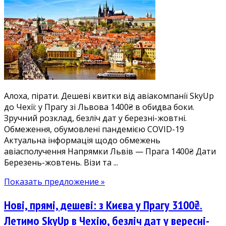
квитки
Львів
—
Прага
1400₴
на
весну-
літо-
Алоха, пірати. Дешеві квитки від авіакомпанії SkyUp
осінь
до Чехії: у Прагу зі Львова 1400₴ в обидва боки.
Зручний розклад, безліч дат у березні-жовтні.
Обмеження, обумовлені пандемією COVID-19
Актуальна інформація щодо обмежень
авіасполучення Напрямки Львів — Прага 1400₴ Дати
Березень-жовтень. Візи та ...
Показать предложение »
Нові, прямі, дешеві: з Києва у Прагу 3100₴.
Летимо SkyUp в Чехію, безліч дат у вересні-