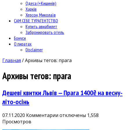
Одеса (+Кишинів)
Харків
Херсон, Миколаїв
САМ СЕБЕ ТУРАГЕНТСТВО
Купить авиабилет
Забронировать отель
Бонуси
О пиратах
Disclaimer
Главная
/
Архивы тегов: прага
Архивы тегов:
прага
Дешеві квитки Львів — Прага 1400₴ на весну-
літо-осінь
к
07.11.2020
Комментарии
отключены
1,558
записи
Просмотров
Дешеві