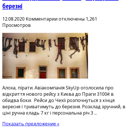
березні
к
12.08.2020
Комментарии
отключены
1,261
записи
Просмотров
Нові,
прямі,
дешеві:
з
Києва
у
Прагу
3100₴.
Летимо
Алоха, пірати. Авіакомпанія SkyUp оголосила про
SkyUp
відкриття нового рейсу з Києва до Праги 3100₴ в
в
обидва боки. Рейси до Чехії розпочнуться з кінця
Чехію,
вересня і триватимуть до березня. Розклад зручний, в
безліч
ціні ручна кладь 7 кг і персональна річ 3 ...
дат
у
Показать предложение »
вересні-