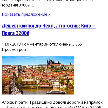
Іорданія 3700₴, ...
Аліканте
2700₴,
Показать предложение »
Тель-
Авів
Дешеві квитки до Чехії, літо-осінь: Київ —
2700₴,
Париж
Прага 3200₴
3200₴,
Алмати
к
11.07.2018
Комментарии
отключены
3,665
3700₴
записи
Просмотров
тощо
Дешеві
квитки
до
Чехії,
літо-
осінь:
Київ
—
Прага
Алоха, пірати. Традиційно доволі дорогий напрямок
3200₴
— Прага, зараз можна купити на сайті МАУ за 3200₴