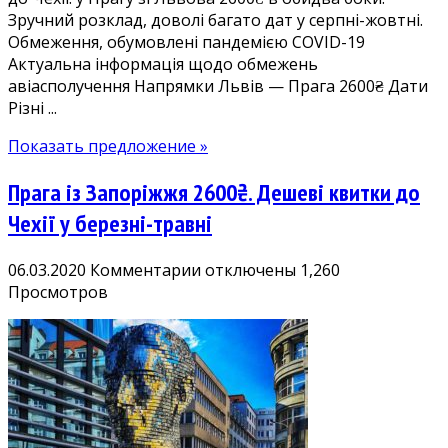
Зручний розклад, доволі багато дат у серпні-жовтні.
у
Обмеження, обумовлені пандемією COVID-19
серпні-
Актуальна інформація щодо обмежень
жовтні
авіасполучення Напрямки Львів — Прага 2600₴ Дати
Різні ...
Показать предложение »
Прага із Запоріжжя 2600₴. Дешеві квитки до
Чехії у березні-травні
к
06.03.2020
Комментарии
отключены
1,260
записи
Просмотров
Прага
із
Запоріжжя
2600₴.
Дешеві
квитки
до