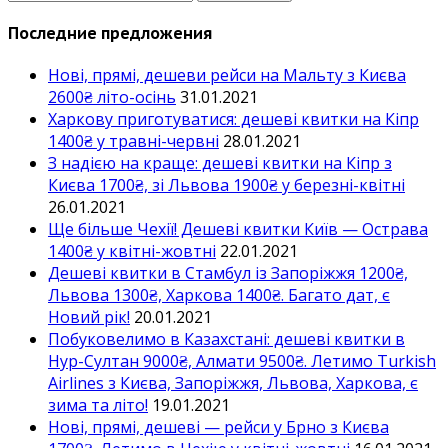
Последние предложения
Нові, прямі, дешеви рейси на Мальту з Києва
2600₴ літо-осінь
31.01.2021
Харкову приготуватися: дешеві квитки на Кіпр
1400₴ у травні-червні
28.01.2021
З надією на краще: дешеві квитки на Кіпр з
Києва 1700₴, зі Львова 1900₴ у березні-квітні
26.01.2021
Ще більше Чехії! Дешеві квитки Київ — Острава
1400₴ у квітні-жовтні
22.01.2021
Дешеві квитки в Стамбул із Запоріжжя 1200₴,
Львова 1300₴, Харкова 1400₴. Багато дат, є
Новий рік!
20.01.2021
Побуковелимо в Казахстані: дешеві квитки в
Нур-Султан 9000₴, Алмати 9500₴. Летимо Turkish
Airlines з Києва, Запоріжжя, Львова, Харкова, є
зима та літо!
19.01.2021
Нові, прямі, дешеві — рейси у Брно з Києва