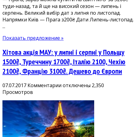
туди-назад, та й ще на високий сезон — липень і
серпень. Великий вибір дат з липня по листопад.
Напрямки Київ — Прага з200₴ Дати Липень-листопад.
...
Показать предложение »
Хітова акція МАУ: у липні і серпні у Польщу
1500₴, Туреччину 1700₴, Італію 2100, Чехію
2100₴, Францію 3100₴. Дешево до Європи
к
07.07.2017
Комментарии
отключены
2,350
записи
Просмотров
Хітова
акція
МАУ:
у
липні
і