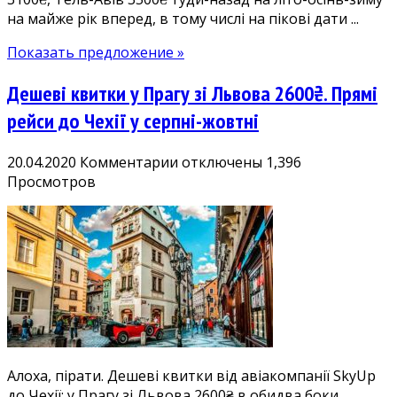
на майже рік вперед, в тому числі на пікові дати ...
Чехія
2600₴,
Показать предложение »
Хорватія
3100₴,
Дешеві квитки у Прагу зі Львова 2600₴. Прямі
Ізраїль
3500₴
рейси до Чехії у серпні-жовтні
к
20.04.2020
Комментарии
отключены
1,396
записи
Просмотров
Дешеві
квитки
у
Прагу
зі
Львова
2600₴.
Прямі
рейси
Алоха, пірати. Дешеві квитки від авіакомпанії SkyUp
до
до Чехії: у Прагу зі Львова 2600₴ в обидва боки.
Чехії