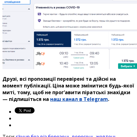
Друзі, всі пропозиції перевірені та дійсні на
момент публікації.
Ціна може змінитися будь-якої
миті, тому, щоб не прог’авити
піратські знахідки
— підпишіться на
наш канал в Telegram
.
Теги:
skyup
без віз
березень
вересень
жовтень