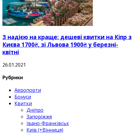
З надією на краще: дешеві квитки на Кіпр з
Києва 1700₴, зі Львова 1900₴ у березні-
квітні
26.01.2021
Рубрики
Аеропорти
Бонуси
Квитки
Дніпро
Запоріжжя
Івано-Франківськ
Київ (+Вінниця)