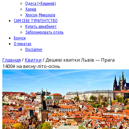
Одеса (+Кишинів)
Харків
Херсон, Миколаїв
САМ СЕБЕ ТУРАГЕНТСТВО
Купить авиабилет
Забронировать отель
Бонуси
О пиратах
Disclaimer
Главная
/
Квитки
/
Дешеві квитки Львів — Прага
1400₴ на весну-літо-осінь