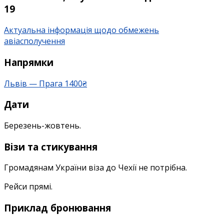
весну-
19
літо-
осінь
Актуальна інформація щодо обмежень
авіасполучення
Напрямки
Львів — Прага 1400₴
Дати
Березень-жовтень.
Візи та стикування
Громадянам України віза до Чехії не потрібна.
Рейси прямі.
Приклад бронювання