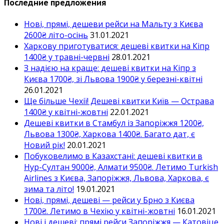
Последние предложения
Нові, прямі, дешеви рейси на Мальту з Києва
2600₴ літо-осінь
31.01.2021
Харкову приготуватися: дешеві квитки на Кіпр
1400₴ у травні-червні
28.01.2021
З надією на краще: дешеві квитки на Кіпр з
Києва 1700₴, зі Львова 1900₴ у березні-квітні
26.01.2021
Ще більше Чехії! Дешеві квитки Київ — Острава
1400₴ у квітні-жовтні
22.01.2021
Дешеві квитки в Стамбул із Запоріжжя 1200₴,
Львова 1300₴, Харкова 1400₴. Багато дат, є
Новий рік!
20.01.2021
Побуковелимо в Казахстані: дешеві квитки в
Нур-Султан 9000₴, Алмати 9500₴. Летимо Turkish
Airlines з Києва, Запоріжжя, Львова, Харкова, є
зима та літо!
19.01.2021
Нові, прямі, дешеві — рейси у Брно з Києва
1700₴. Летимо в Чехію у квітні-жовтні
16.01.2021
Нові і дешеві: прямі рейси Запоріжжя — Катовіце