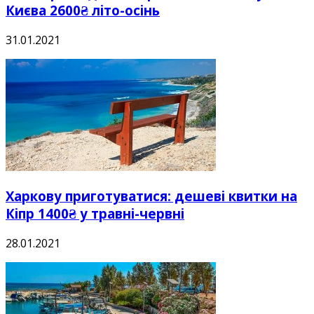
Києва 2600₴ літо-осінь
31.01.2021
Харкову приготуватися: дешеві квитки на
Кіпр 1400₴ у травні-червні
28.01.2021