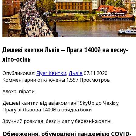
Дешеві квитки Львів — Прага 1400₴ на весну-
літо-осінь
Опубликовал:
Flyer
Квитки
,
Львів
07.11.2020
к
Комментарии
отключены
1,557 Просмотров
записи
Алоха, пірати.
Дешеві
квитки
Дешеві квитки від авіакомпанії SkyUp до Чехії: у
Львів
Прагу зі Львова 1400₴ в обидва боки.
—
Прага
Зручний розклад, безліч дат у березні-жовтні.
1400₴
на
Обмеження, обумовлені пандемією COVID-