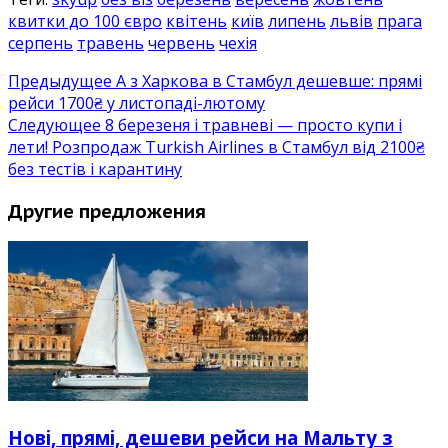
квитки до 100 євро
квітень
київ
липень
львів
прага
серпень
травень
червень
чехія
Предыдущее
А з Харкова в Стамбул дешевше: прямі
рейси 1700₴ у листопаді-лютому
Следующее
8 березеня і травневі — просто купи і
лети! Розпродаж Turkish Airlines в Стамбул від 2100₴
без тестів і карантину
Другие предложения
Нові, прямі, дешеви рейси на Мальту з