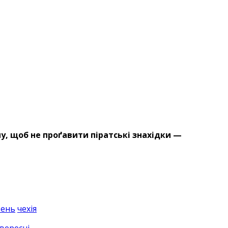
ому, щоб не проґавити піратські знахідки —
вень
чехія