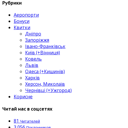
Рубрики
Аеропорти
Бонуси
Квитки
Дніпро
Запоріжжя
Івано-Франківськ
Київ (+Вінниця)
Ковель
Львів
Одеса (+Кишинів)
Харків
Херсон, Миколаїв
Чернівці (+Ужгород)
Корисне
Читай нас в соцсетях
81
Читателей
3,056
Поклонников