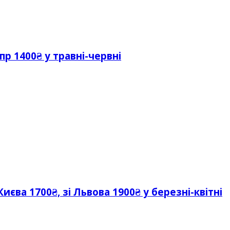
пр 1400₴ у травні-червні
иєва 1700₴, зі Львова 1900₴ у березні-квітні