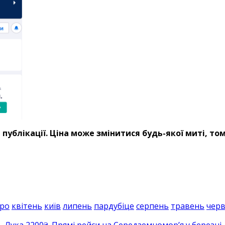
нт публікації. Ціна може змінитися будь-якої миті, т
вро
квітень
київ
липень
пардубіце
серпень
травень
чер