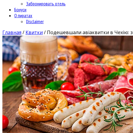
Забронировать отель
Бонуси
О пиратах
Disclaimer
Главная
/
Квитки
/
Подешевшали авіаквитки в Чехію: з