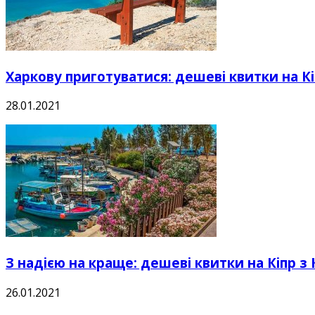
Харкову приготуватися: дешеві квитки на Кі
28.01.2021
З надією на краще: дешеві квитки на Кіпр з К
26.01.2021