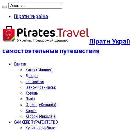
Пірати Україна
Пірати Укра
самостоятельные путешествия
Квитки
Київ (+Вінниця)
Дніпро
Запоріжжя
Івано-Франківськ
Ковель
Львів
Одеса (+Кишинів)
Харків
Херсон, Миколаїв
САМ СЕБЕ ТУРАГЕНТСТВО
Купить авиабилет