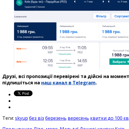
Друзі, всі пропозиції перевірені та дійсні на моме
підпишіться на
наш канал в Telegram
.
Теги:
skyup
без віз
березень
вересень
квитки до 100 є