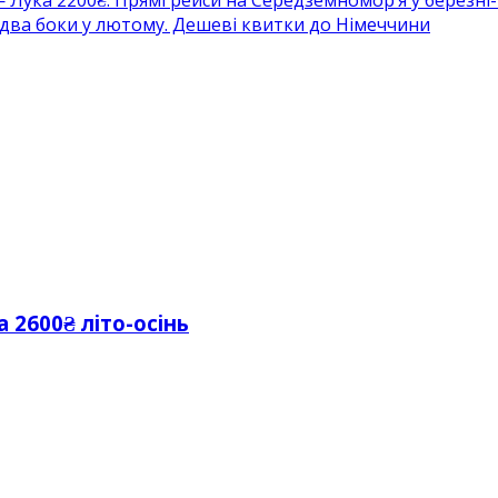
 Лука 2200₴. Прямі рейси на Середземномор’я у березні-
идва боки у лютому. Дешеві квитки до Німеччини
 2600₴ літо-осінь