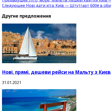
Предыдущее
Літо, море, Мальта! Дешеві квитки Київ —
Следующее
Нові дати хіта: Київ — Штутгарт 600₴ в об
Другие предложения
Нові, прямі, дешеви рейси на Мальту з Києва
31.01.2021